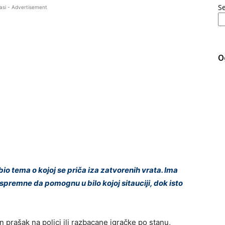
S
asi - Advertisement
O
io tema o kojoj se priča iza zatvorenih vrata. Ima
spremne da pomognu u bilo kojoj sitauciji, dok isto
 prašak na polici ili razbacane igračke po stanu,