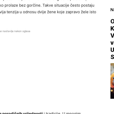
ko prolaze bez gorčine. Takve situacije često postaju
N
ija tenzija u odnosu dvije žene koje zapravo žele isto
O
se nastavlja nakon oglasa
V
v
U
S
 porodičnih vrijednosti
i tradicije. U mnogim