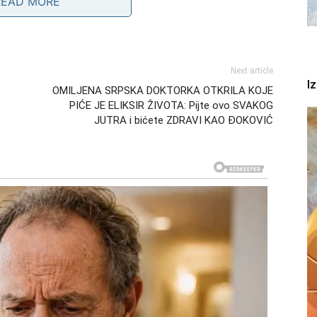
READ MORE
gnal da sin nije prioritet.
Next article
I
OMILJENA SRPSKA DOKTORKA OTKRILA KOJE
osudu
vlastitog djeteta.
PIĆE JE ELIKSIR ŽIVOTA: Pijte ovo SVAKOG
JUTRA i bićete ZDRAVI KAO ĐOKOVIĆ
ske vještine
. Hrana se u tradicionalnim porodicama ne
 pažnje. Kada snaha nema volje da se posveti kuhinji
rva to vidi kao manjak brige – ne samo za muža, već i
jena“ ili supa koja ne liči na onu „kako treba“ lako
ubavi i pažnje prema porodici.
zazvati osjećaj
nezadovoljstva
.
iranje autoriteta svekrve
. Mnoge majke vjeruju da se u