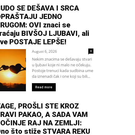
UDO SE DEŠAVA I SRCA
OPRAŠTAJU JEDNO
RUGOM: OVI znaci se
raćaju BIVŠOJ LJUBAVI, ali
ve POSTAJE LEPŠE!
August 6, 2026
0
Nekim znacima se dešavaju stvari
u ljubavi koje ni malo ne očekuju.
Postoje trenuci kada sudbina ume
da iznenadi čak i one koji su bili...
Read more
AGE, PROŠLI STE KROZ
RAVI PAKAO, A SADA VAM
OČINJE RAJ NA ZEMLJI:
no što stiže STVARA REKU