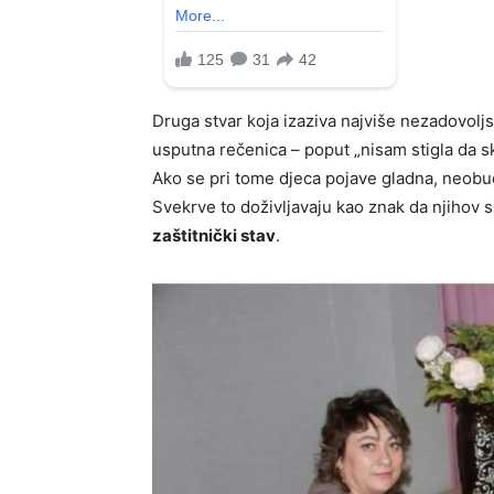
Druga stvar koja izaziva najviše nezadovoljs
usputna rečenica – poput „nisam stigla da s
Ako se pri tome djeca pojave gladna, neobuč
Svekrve to doživljavaju kao znak da njihov s
zaštitnički stav
.