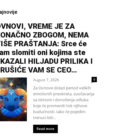
ajnovije
VNOVI, VREME JE ZA
KONAČNO ZBOGOM, NEMA
IŠE PRAŠTANJA: Srce će
am slomiti oni kojima ste
KAZALI HILJADU PRILIKA I
RUŠIĆE VAM SE CEO...
August 7, 2026
0
Za Ovnove dolazi period velikih
emotivnih preokreta, suočavanja
sa istinom i donošenja odluka
koje će promeniti tok njihove
budućnosti. Iako će pojedini
trenuci biti...
Read more