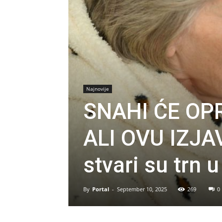
Najnovije
SNAHI ĆE OP
ALI OVU IZJA
stvari su trn 
By
Portal
-
September 10, 2025
269
0