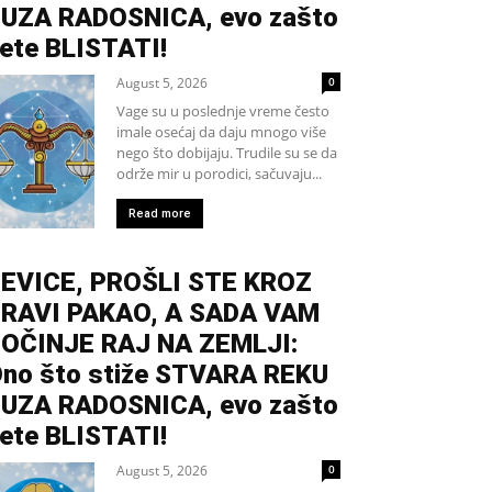
UZA RADOSNICA, evo zašto
ete BLISTATI!
August 5, 2026
0
Vage su u poslednje vreme često
imale osećaj da daju mnogo više
nego što dobijaju. Trudile su se da
održe mir u porodici, sačuvaju...
Read more
EVICE, PROŠLI STE KROZ
RAVI PAKAO, A SADA VAM
OČINJE RAJ NA ZEMLJI:
no što stiže STVARA REKU
UZA RADOSNICA, evo zašto
ete BLISTATI!
August 5, 2026
0