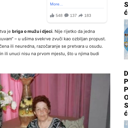
S
ć
tva je
briga o mužu i djeci
. Nije rijetko da jedna
kuvam“ – u ušima svekrve zvuči kao ozbiljan propust.
ena ili neuredna, razočaranje se pretvara u osudu.
in ili unuci nisu na prvom mjestu, što u njima budi
D
P
P
O
S
ć