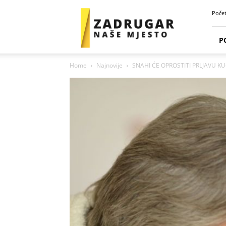
Zadrugar
Poče
Spot
P
Home
Najnovije
SNAHI ĆE OPROSTITI PRLJAVU KUĆ