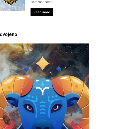
prethodnom...
Read more
zdvojeno