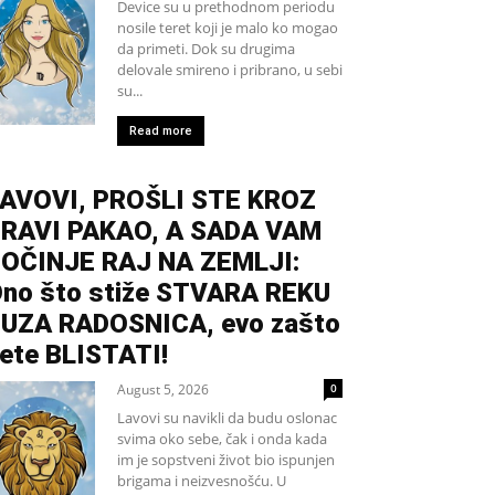
Device su u prethodnom periodu
nosile teret koji je malo ko mogao
da primeti. Dok su drugima
delovale smireno i pribrano, u sebi
su...
Read more
AVOVI, PROŠLI STE KROZ
RAVI PAKAO, A SADA VAM
OČINJE RAJ NA ZEMLJI:
no što stiže STVARA REKU
UZA RADOSNICA, evo zašto
ete BLISTATI!
August 5, 2026
0
Lavovi su navikli da budu oslonac
svima oko sebe, čak i onda kada
im je sopstveni život bio ispunjen
brigama i neizvesnošću. U