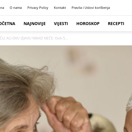
tna
O nama
Privacy Policy
Kontakt
Pravila i Uslovi korištenja
OČETNA
NAJNOVIJE
VIJESTI
HOROSKOP
RECEPTI
U, ALI OVU IZJAVU NIKAD NEĆE: Ovih 5...