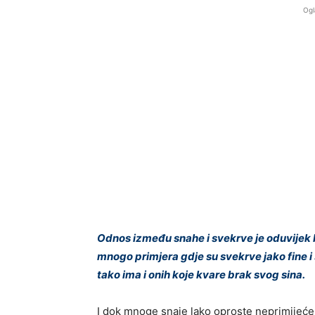
Ogl
Odnos između snahe i svekrve je oduvijek b
mnogo primjera gdje su svekrve jako fine i 
tako ima i onih koje kvare brak svog sina.
I dok mnoge snaje lako oproste neprimijećen