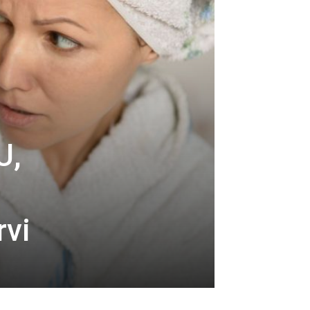
U,
5
rvi