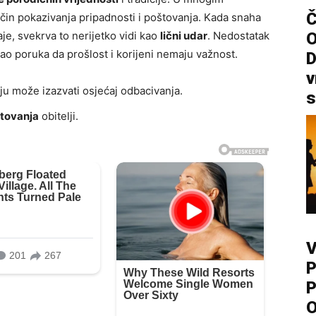
Č
način pokazivanja pripadnosti i poštovanja. Kada snaha
aje, svekrva to nerijetko vidi kao
lični udar
. Nedostatak
kao poruka da prošlost i korijeni nemaju važnost.
D
v
ju može izazvati osjećaj odbacivanja.
s
tovanja
obitelji.
V
P
P
O