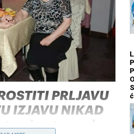
L
P
P
O
S
ć