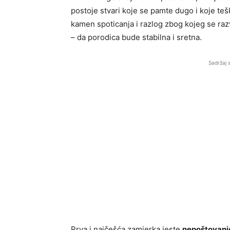
postoje stvari koje se pamte dugo i koje teš
kamen spoticanja i razlog zbog kojeg se razv
– da porodica bude stabilna i sretna.
Sadržaj 
Prva i najčešća zamjerka jeste
nepoštovanje