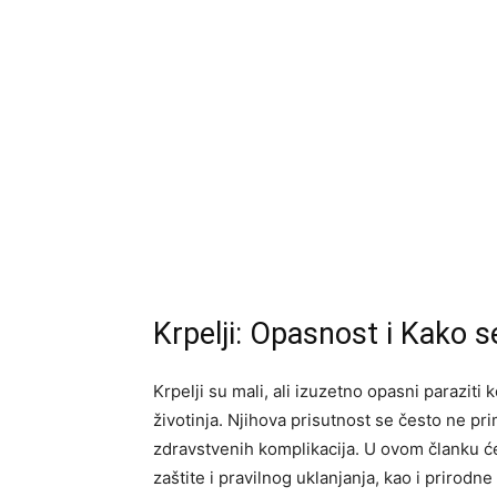
Krpelji: Opasnost i Kako se
Krpelji su mali, ali izuzetno opasni paraziti ko
životinja. Njihova prisutnost se često ne p
zdravstvenih komplikacija. U ovom članku ć
zaštite i pravilnog uklanjanja, kao i prirodn