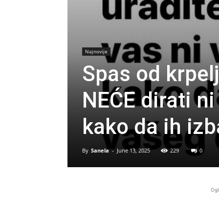
Najnovije
Spas od krpelj
NEĆE dirati ni
kako da ih izb
By
Sanela
-
June 13, 2025
229
0
Ogl