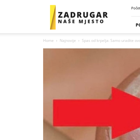
Zadrugar
Poče
Spot
P
Home
Najnovije
Spas od krpelja: Samo uradite ovo i