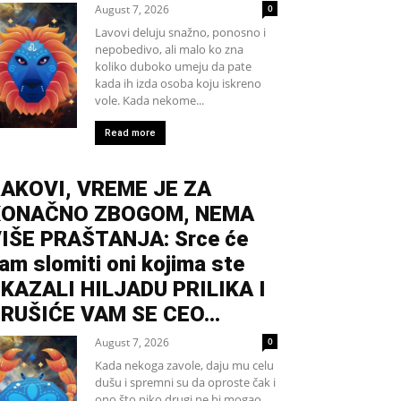
August 7, 2026
0
Lavovi deluju snažno, ponosno i
nepobedivo, ali malo ko zna
koliko duboko umeju da pate
kada ih izda osoba koju iskreno
vole. Kada nekome...
Read more
AKOVI, VREME JE ZA
KONAČNO ZBOGOM, NEMA
IŠE PRAŠTANJA: Srce će
am slomiti oni kojima ste
KAZALI HILJADU PRILIKA I
RUŠIĆE VAM SE CEO...
August 7, 2026
0
Kada nekoga zavole, daju mu celu
dušu i spremni su da oproste čak i
ono što niko drugi ne bi mogao.