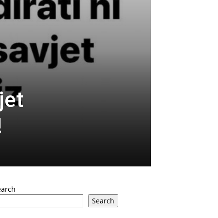
jet
!
earch
Search