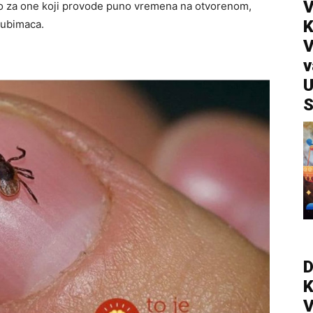
V
o za one koji provode puno vremena na otvorenom,
ljubimaca.
V
v
U
S
D
V