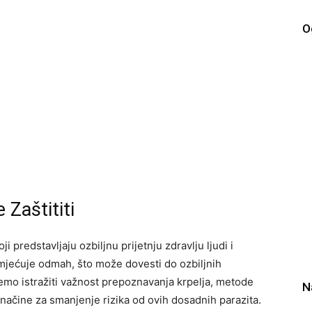
O
 Zaštititi
ji predstavljaju ozbiljnu prijetnju zdravlju ljudi i
rimjećuje odmah, što može dovesti do ozbiljnih
emo istražiti važnost prepoznavanja krpelja, metode
N
e načine za smanjenje rizika od ovih dosadnih parazita.