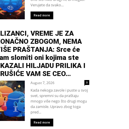
Verujete da svako...
Read more
LIZANCI, VREME JE ZA
KONAČNO ZBOGOM, NEMA
IŠE PRAŠTANJA: Srce će
am slomiti oni kojima ste
KAZALI HILJADU PRILIKA I
RUŠIĆE VAM SE CEO...
August 7, 2026
0
Kada nekoga zavole i puste u svoj
svet, spremni su da praštaju
mnogo više nego što drugi mogu
da zamisle. Upravo zbog toga
pred...
Read more