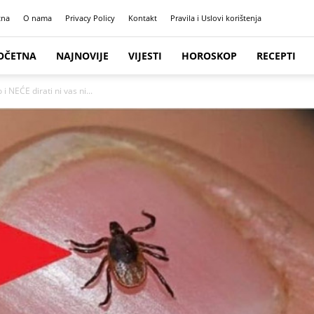
tna
O nama
Privacy Policy
Kontakt
Pravila i Uslovi korištenja
OČETNA
NAJNOVIJE
VIJESTI
HOROSKOP
RECEPTI
 NEĆE dirati ni vas ni...