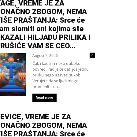
AGE, VREME JE ZA
KONAČNO ZBOGOM, NEMA
IŠE PRAŠTANJA: Srce će
am slomiti oni kojima ste
KAZALI HILJADU PRILIKA I
RUŠIĆE VAM SE CEO...
August 7, 2026
0
Čak i kada ih neko duboko
povredi, radije će dati još jednu
priliku nego izazvati sukob.
Verujete da se ljudi mogu
promeniti i da...
Read more
EVICE, VREME JE ZA
KONAČNO ZBOGOM, NEMA
IŠE PRAŠTANJA: Srce će