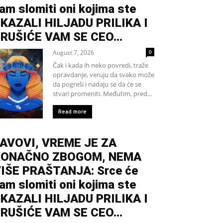
am slomiti oni kojima ste
KAZALI HILJADU PRILIKA I
RUŠIĆE VAM SE CEO...
August 7, 2026
0
Čak i kada ih neko povredi, traže
opravdanje, veruju da svako može
da pogreši i nadaju se da će se
stvari promeniti. Međutim, pred...
Read more
AVOVI, VREME JE ZA
KONAČNO ZBOGOM, NEMA
IŠE PRAŠTANJA: Srce će
am slomiti oni kojima ste
KAZALI HILJADU PRILIKA I
RUŠIĆE VAM SE CEO...