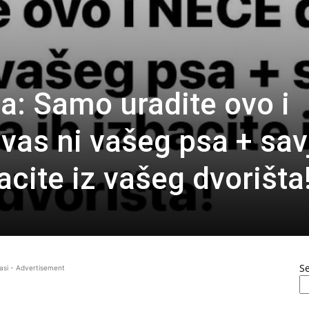
a: Samo uradite ovo i
 vas ni vašeg psa + sav
acite iz vašeg dvorišta
S
asi - Advertisement