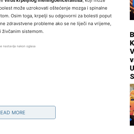
 je
virus krpeljnog meningoencefalitisa
, koji može
bolest može uzrokovati oštećenje mozga i spinalne
tom. Osim toga, krpelji su odgovorni za bolesti poput
ne zdravstvene probleme ako se ne liječi na vrijeme,
i živčanim sistemom.
B
se nastavlja nakon oglasa
V
v
U
S
READ MORE