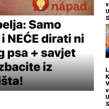
v
U
S
L
V
v
U
S