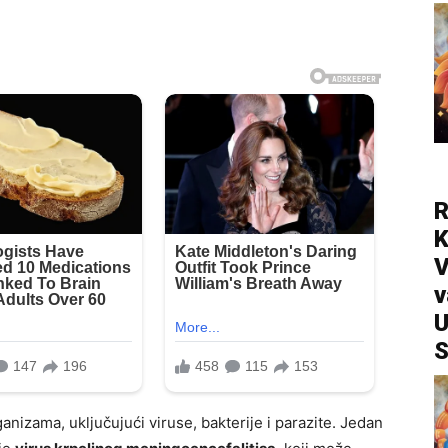
R
V
v
U
S
anizama, uključujući viruse, bakterije i parazite. Jedan