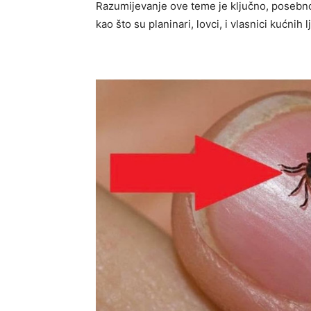
Razumijevanje ove teme je ključno, posebn
kao što su planinari, lovci, i vlasnici kućnih 