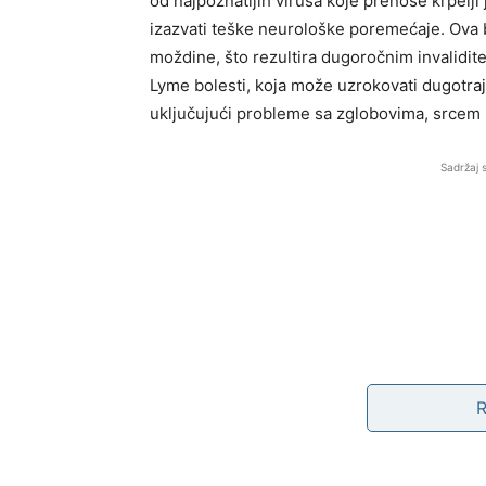
od najpoznatijih virusa koje prenose krpelji
izazvati teške neurološke poremećaje. Ova 
moždine, što rezultira dugoročnim invalidite
Lyme bolesti, koja može uzrokovati dugotraj
uključujući probleme sa zglobovima, srcem 
Sadržaj 