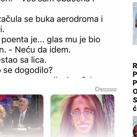
R
P
P
O
S
ć