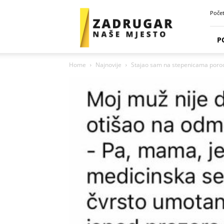
Zadrugar
Poče
Spot
P
Home
Najnovije
Stajao sam na stepenicama porodil