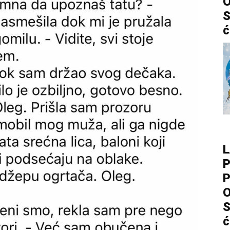
O
S
ć
L
P
P
O
S
ć