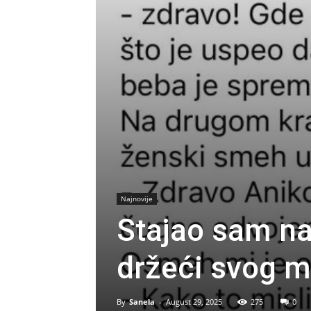
Najnovije
Stajao sam na
držeći svog ml
By
Sanela
-
August 29, 2025
275
0