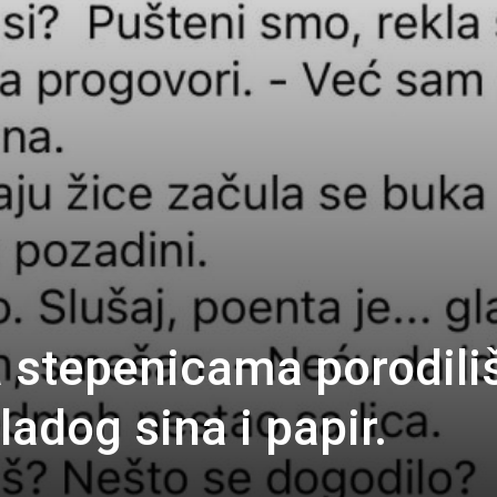
 stepenicama porodiliš
adog sina i papir.