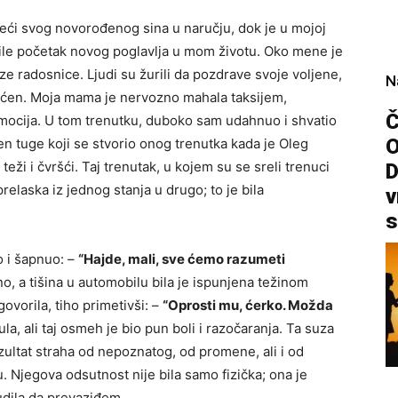
žeći svog novorođenog sina u naručju, dok je u mojoj
čile početak novog poglavlja u mom životu. Oko mene je
ze radosnice. Ljudi su žurili da pozdrave svoje voljene,
N
ećen. Moja mama je nervozno mahala taksijem,
Č
mocija. U tom trenutku, duboko sam udahnuo i shvatio
n tuge koji se stvorio onog trenutka kada je Oleg
 teži i čvršći. Taj trenutak, u kojem su se sreli trenuci
D
relaska iz jednog stanja u drugo; to je bila
v
s
o i šapnuo: –
“Hajde, mali, sve ćemo razumeti
, a tišina u automobilu bila je ispunjena težinom
ovorila, tiho primetivši: –
“Oprosti mu, ćerko. Možda
 ali taj osmeh je bio pun boli i razočaranja. Ta suza
ezultat straha od nepoznatog, od promene, ali i od
. Njegova odsutnost nije bila samo fizička; ona je
udila da prevaziđem.