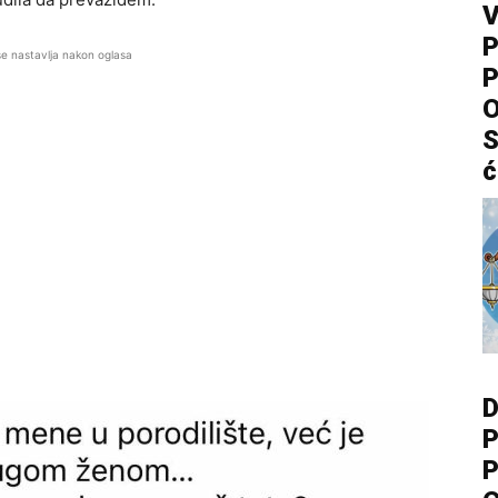
V
P
se nastavlja nakon oglasa
P
O
S
ć
D
P
P