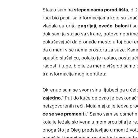
Stajao sam na
stepenicama porodilišta
, dr
ruci bio papir sa informacijama koje su zna
vladala euforija:
zagrljaji
,
cveće
,
baloni
i su
dok sam ja stajao sa strane, gotovo neprim
pokušavajući da pronađe mesto u toj buci e
da u meni više nema prostora za suze. Kame
spustio slušalicu, polako je rastao, postajući
radosti i tuge, bio je za mene više od samo p
transformacija mog identiteta.
Okrenuo sam se svom sinu, ljubeći ga u čel
zajedno.”
Put do kuće delovao je beskonačno
neizgovorenih reči. Moja majka je jedva prog
će se sve promeniti.”
Samo sam se osmehnula,
koja je ležala skrivena u mom srcu bila je r
onoga što je Oleg predstavljao u mom životu
označila i emocionalni razdor koji sam se tr