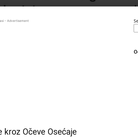
S
asi - Advertisement
O
e kroz Očeve Osećaje