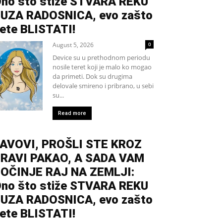
no što stiže STVARA REKU
UZA RADOSNICA, evo zašto
ete BLISTATI!
August 5, 2026
0
Device su u prethodnom periodu
nosile teret koji je malo ko mogao
da primeti. Dok su drugima
delovale smireno i pribrano, u sebi
su...
Read more
AVOVI, PROŠLI STE KROZ
RAVI PAKAO, A SADA VAM
OČINJE RAJ NA ZEMLJI:
no što stiže STVARA REKU
UZA RADOSNICA, evo zašto
ete BLISTATI!