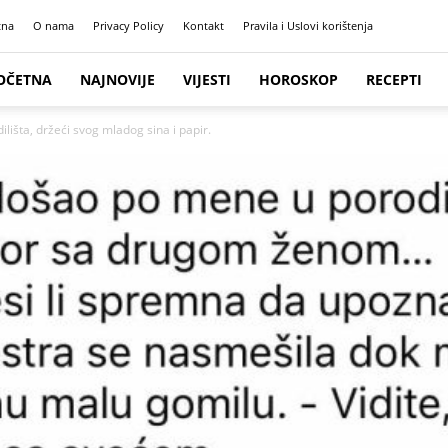
tna
O nama
Privacy Policy
Kontakt
Pravila i Uslovi korištenja
OČETNA
NAJNOVIJE
VIJESTI
HOROSKOP
RECEPTI
išta, držeći svog mladog sina i papir.