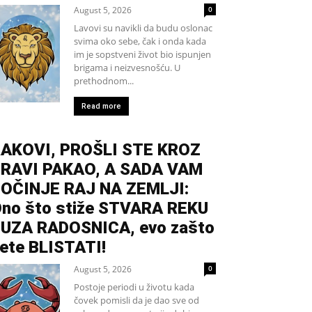
August 5, 2026
0
Lavovi su navikli da budu oslonac
svima oko sebe, čak i onda kada
im je sopstveni život bio ispunjen
brigama i neizvesnošću. U
prethodnom...
Read more
AKOVI, PROŠLI STE KROZ
RAVI PAKAO, A SADA VAM
OČINJE RAJ NA ZEMLJI:
no što stiže STVARA REKU
UZA RADOSNICA, evo zašto
ete BLISTATI!
August 5, 2026
0
Postoje periodi u životu kada
čovek pomisli da je dao sve od