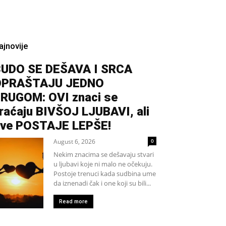
ajnovije
UDO SE DEŠAVA I SRCA
OPRAŠTAJU JEDNO
RUGOM: OVI znaci se
raćaju BIVŠOJ LJUBAVI, ali
ve POSTAJE LEPŠE!
August 6, 2026
0
Nekim znacima se dešavaju stvari
u ljubavi koje ni malo ne očekuju.
Postoje trenuci kada sudbina ume
da iznenadi čak i one koji su bili...
Read more