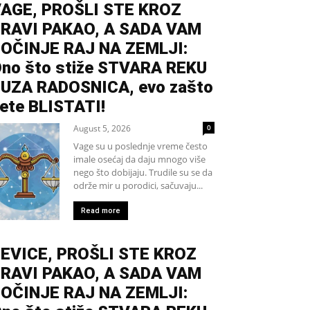
AGE, PROŠLI STE KROZ
RAVI PAKAO, A SADA VAM
OČINJE RAJ NA ZEMLJI:
no što stiže STVARA REKU
UZA RADOSNICA, evo zašto
ete BLISTATI!
August 5, 2026
0
Vage su u poslednje vreme često
imale osećaj da daju mnogo više
nego što dobijaju. Trudile su se da
održe mir u porodici, sačuvaju...
Read more
EVICE, PROŠLI STE KROZ
RAVI PAKAO, A SADA VAM
OČINJE RAJ NA ZEMLJI: