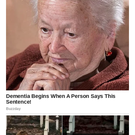
Na finansijskom planu, Devici dolazi stabilnost i
mogućnost da konačno odahne. Mnogi će dobiti priliku za
dodatni prihod ili unapređenje koje su dugo čekali.
U ljubavi, Devica ulazi u fazu kada neko dolazi sa iskrenim
namerama. Biće to odnos bez igrica, bez nesigurnosti,
pun poverenja i razumevanja.
Devica konačno dobija ono što zaslužuje.