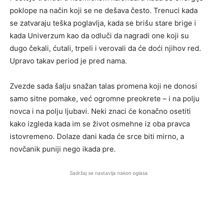
poklope na način koji se ne dešava često. Trenuci kada
se zatvaraju teška poglavlja, kada se brišu stare brige i
kada Univerzum kao da odluči da nagradi one koji su
dugo čekali, ćutali, trpeli i verovali da će doći njihov red.
Upravo takav period je pred nama.
Zvezde sada šalju snažan talas promena koji ne donosi
samo sitne pomake, već ogromne preokrete – i na polju
novca i na polju ljubavi. Neki znaci će konačno osetiti
kako izgleda kada im se život osmehne iz oba pravca
istovremeno. Dolaze dani kada će srce biti mirno, a
novčanik puniji nego ikada pre.
Sadržaj se nastavlja nakon oglasa