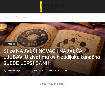
Home
Horoskop
Horoskop
Stiže NAJVEĆI NOVAC i NAJVEĆA
LJUBAV: U zivotima ovih zodijaka konačno
SLEDE LEPSI DANI!
By
Redakcija
-
January 30, 2026
8324
0
Oglasi - Advertisement