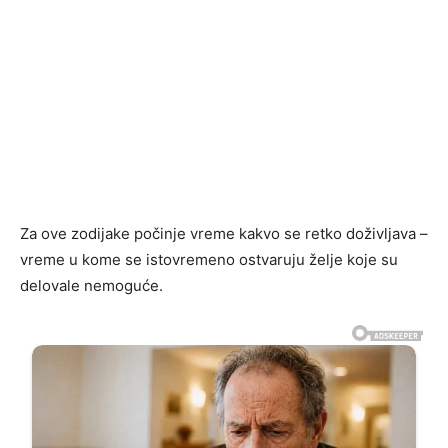
Za ove zodijake počinje vreme kakvo se retko doživljava –
vreme u kome se istovremeno ostvaruju želje koje su
delovale nemoguće.