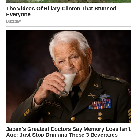
Jarac konačno može da odahne – i u srcu i u životu.
RIBE
Ribe su dugo sanjale, nadale se i verovale da će doći
njihov trenutak. Sada taj trenutak stiže.
Finansijski napredak dolazi kroz kreativnost, ideje i
talente koje Ribe poseduju. Moguće je da se radi o poslu
koji uključuje umetnost, komunikaciju ili rad sa ljudima.
Novac dolazi kao potvrda da su na pravom putu.
U ljubavi, Ribe doživljavaju pravi procvat. Neko ulazi u
njihov život i budi emocije koje su mislile da su zauvek
nestale. Ovo je ljubav koja donosi osmeh i osećaj
pripadnosti.