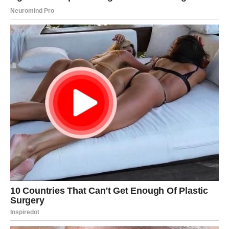
Ribe ulaze u period kada se osećaju voljeno i sigurno.
DEVICA
Devica je u prethodnom periodu analizirala, brinula i
često sumnjala da li će se trud isplatiti. Sada dolazi
potvrda da je sve imalo smisla.