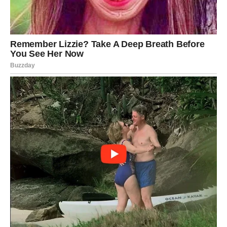
JARAC
Jarac je simbol istrajnosti, ali i tihe patnje. Mnogo je
podneo, mnogo se odrekao, ali nikada nije odustao. Sada
mu Univerzum vraća duplo.
Na finansijskom planu, Jarcu dolazi veliki novac. Ovo
može biti kroz posao, unapređenje, privatni biznis ili čak
neočekivani dobitak. Jarac ulazi u fazu materijalne
sigurnosti kakvu dugo nije imao.
U ljubavi, dolazi smirenje. Slobodni Jarčevi mogu
upoznati osobu koja donosi mir i stabilnost, dok zauzeti
ulaze u fazu u kojoj se rešavaju svi stari problemi. Dolazi
poverenje, toplina i osećaj sigurnosti.