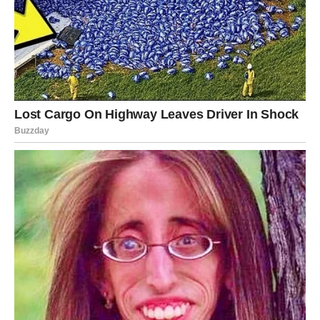
ŠKORPIJA
Škorpija je prošla kroz emotivne oluje koje su je umorile,
ali i ojačale. Sada se pred njom otvara potpuno nova faza.
Novac dolazi kroz pametne odluke iz prošlosti. Moguće je
da se radi o investiciji, starom poslu ili nečemu što je
Škorpija davno započela. Sada dolazi nagrada. Finansijski
mir i stabilnost su na dohvat ruke.
U ljubavi, Škorpiju očekuje nešto sudbinsko. Moguće je
pomirenje sa osobom iz prošlosti ili ulazak u odnos koji
ima snažnu karmičku notu. Ovo je ljubav koja se ne
zaboravlja i koja menja pogled na svet.
Škorpija ulazi u period kada oseća da je život konačno na
njenoj strani.