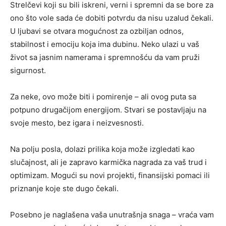
Strelčevi koji su bili iskreni, verni i spremni da se bore za
ono što vole sada će dobiti potvrdu da nisu uzalud čekali.
U ljubavi se otvara mogućnost za ozbiljan odnos,
stabilnost i emociju koja ima dubinu. Neko ulazi u vaš
život sa jasnim namerama i spremnošću da vam pruži
sigurnost.
Za neke, ovo može biti i pomirenje – ali ovog puta sa
potpuno drugačijom energijom. Stvari se postavljaju na
svoje mesto, bez igara i neizvesnosti.
Na polju posla, dolazi prilika koja može izgledati kao
slučajnost, ali je zapravo karmička nagrada za vaš trud i
optimizam. Mogući su novi projekti, finansijski pomaci ili
priznanje koje ste dugo čekali.
Posebno je naglašena vaša unutrašnja snaga – vraća vam