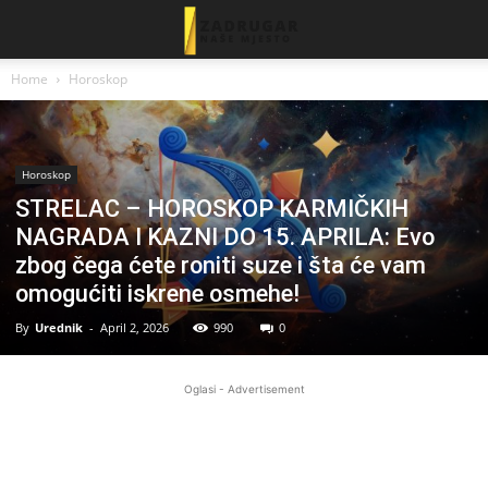
Home
Horoskop
Horoskop
STRELAC – HOROSKOP KARMIČKIH
NAGRADA I KAZNI DO 15. APRILA: Evo
zbog čega ćete roniti suze i šta će vam
omogućiti iskrene osmehe!
By
Urednik
-
April 2, 2026
990
0
Oglasi - Advertisement