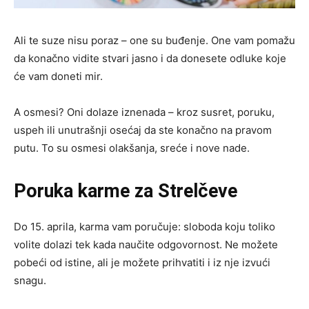
Ali te suze nisu poraz – one su buđenje. One vam pomažu
da konačno vidite stvari jasno i da donesete odluke koje
će vam doneti mir.
A osmesi? Oni dolaze iznenada – kroz susret, poruku,
uspeh ili unutrašnji osećaj da ste konačno na pravom
putu. To su osmesi olakšanja, sreće i nove nade.
Poruka karme za Strelčeve
Do 15. aprila, karma vam poručuje: sloboda koju toliko
volite dolazi tek kada naučite odgovornost. Ne možete
pobeći od istine, ali je možete prihvatiti i iz nje izvući
snagu.