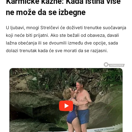
Karmičke kazne: Kada istina više
ne može da se izbegne
U ljubavi, mnogi Strelčevi će doživeti trenutke suočavanja
koji neće biti prijatni. Ako ste bežali od obaveza, davali
lažna obećanja ili se dvoumili između dve opcije, sada
dolazi trenutak kada će sve morati da se razjasni.