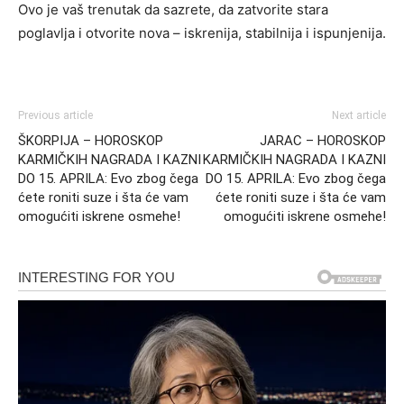
Ovo je vaš trenutak da sazrete, da zatvorite stara
poglavlja i otvorite nova – iskrenija, stabilnija i ispunjenija.
Previous article
Next article
ŠKORPIJA – HOROSKOP
JARAC – HOROSKOP
KARMIČKIH NAGRADA I KAZNI
KARMIČKIH NAGRADA I KAZNI
DO 15. APRILA: Evo zbog čega
DO 15. APRILA: Evo zbog čega
ćete roniti suze i šta će vam
ćete roniti suze i šta će vam
omogućiti iskrene osmehe!
omogućiti iskrene osmehe!