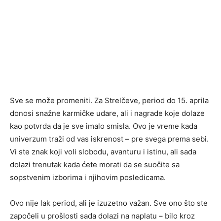
Sve se može promeniti. Za Strelčeve, period do 15. aprila
donosi snažne karmičke udare, ali i nagrade koje dolaze
kao potvrda da je sve imalo smisla. Ovo je vreme kada
univerzum traži od vas iskrenost – pre svega prema sebi.
Vi ste znak koji voli slobodu, avanturu i istinu, ali sada
dolazi trenutak kada ćete morati da se suočite sa
sopstvenim izborima i njihovim posledicama.
Ovo nije lak period, ali je izuzetno važan. Sve ono što ste
započeli u prošlosti sada dolazi na naplatu – bilo kroz