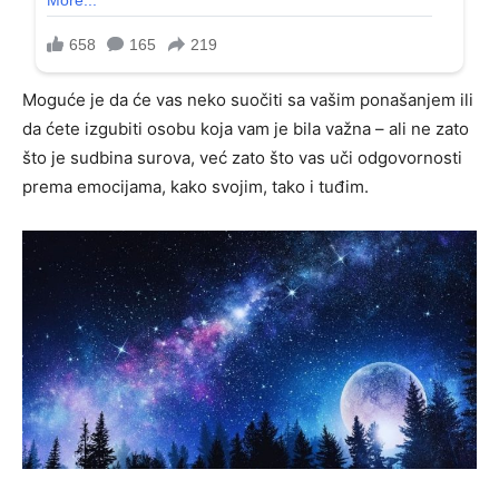
Moguće je da će vas neko suočiti sa vašim ponašanjem ili
da ćete izgubiti osobu koja vam je bila važna – ali ne zato
što je sudbina surova, već zato što vas uči odgovornosti
prema emocijama, kako svojim, tako i tuđim.