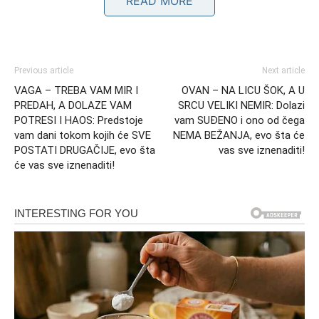
READ MORE
Previous article
Next article
VAGA – TREBA VAM MIR I
OVAN – NA LICU ŠOK, A U
PREDAH, A DOLAZE VAM
SRCU VELIKI NEMIR: Dolazi
POTRESI I HAOS: Predstoje
vam SUĐENO i ono od čega
vam dani tokom kojih će SVE
NEMA BEŽANJA, evo šta će
POSTATI DRUGAČIJE, evo šta
vas sve iznenaditi!
će vas sve iznenaditi!
DEVICA – RAZUM ĆE POPUSTITI
PRED EMOCIJAMA
Device su znak koji uvek pokušava da donese racionalne
odluke. Kada prekinu vezu, obično imaju dugačak spisak
razloga zbog kojih smatraju da je kraj bio neophodan.
Međutim, čak ni njihova logika neće moći da zaustavi ono
što im sudbina sprema.