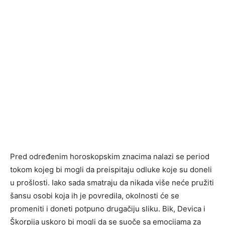
Pred određenim horoskopskim znacima nalazi se period
tokom kojeg bi mogli da preispitaju odluke koje su doneli
u prošlosti. Iako sada smatraju da nikada više neće pružiti
šansu osobi koja ih je povredila, okolnosti će se
promeniti i doneti potpuno drugačiju sliku. Bik, Devica i
Škorpija uskoro bi mogli da se suoče sa emocijama za