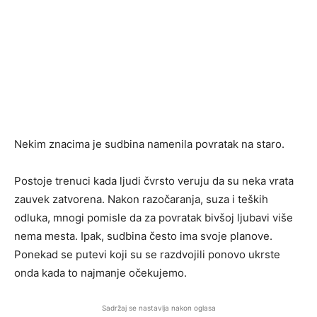
Nekim znacima je sudbina namenila povratak na staro.
Postoje trenuci kada ljudi čvrsto veruju da su neka vrata
zauvek zatvorena. Nakon razočaranja, suza i teških
odluka, mnogi pomisle da za povratak bivšoj ljubavi više
nema mesta. Ipak, sudbina često ima svoje planove.
Ponekad se putevi koji su se razdvojili ponovo ukrste
onda kada to najmanje očekujemo.
Sadržaj se nastavlja nakon oglasa