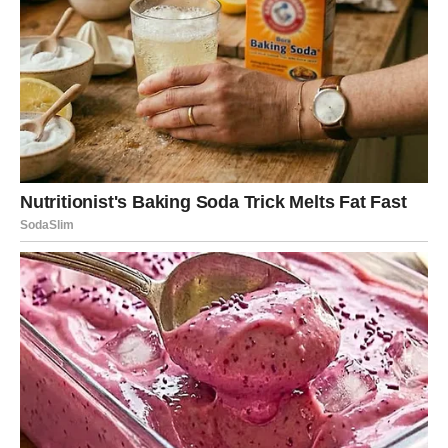
Istina koja izlazi na videlo
Pred Devicama je period otkrivanja činjenica koje do sada
nisu znale. Moguće je da će saznati da određene stvari
nisu bile onakve kakvima su ih smatrale. Upravo ta
saznanja promeniće njihov pogled na bivšeg partnera.
Mnoge Device će shvatiti da su pojedini nesporazumi
nastali zbog pogrešne komunikacije ili tuđeg mešanja. To
neće odmah dovesti do pomirenja, ali će otvoriti vrata
razgovoru koji je dugo bio nemoguć.
Povratak emocija koje su bile potisnute
Koliko god pokušavale da ignorišu osećanja, Device neće
moći da pobegnu od onoga što nose u srcu. Emocije koje