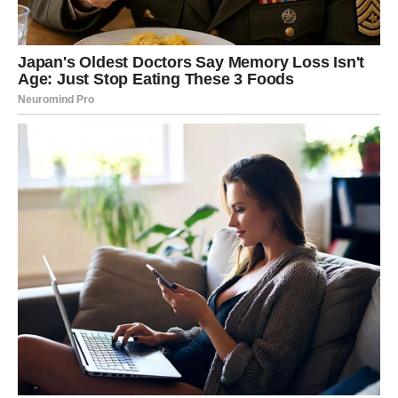
ŠKORPIJA – LJUBAV JAČA OD
PONOSA
Kada je reč o ljubavi, malo koji znak oseća tako duboko
kao Škorpija. Međutim, isto tako malo koji znak zna da
bude toliko tvrdoglav kada je povređen. Upravo zbog toga
mnogi veruju da se Škorpija nikada ne vraća osobi koja ju
je razočarala.
Ali sudbina za njih ima drugačiji plan.