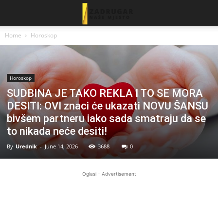
Home
Horoskop
Horoskop
SUDBINA JE TAKO REKLA I TO SE MORA
DESITI: OVI znaci će ukazati NOVU ŠANSU
bivšem partneru iako sada smatraju da se
to nikada neće desiti!
By
Urednik
-
June 14, 2026
3688
0
Oglasi - Advertisement