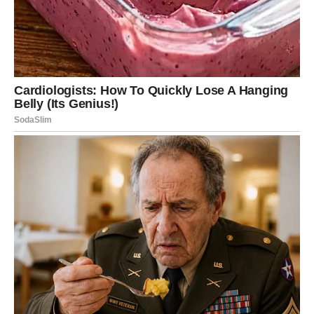
su dugo držale pod kontrolom počeće da izlaze na
površinu.
U jednom trenutku postaće im jasno da bivši partner i
dalje zauzima posebno mesto u njihovim mislima. Upravo
tada dolazi do velikog preokreta. Umesto konačnog
zatvaranja prošlosti, Device će početi da razmišljaju o
novoj šansi.
Ono što danas izgleda potpuno nemoguće moglo bi vrlo
brzo da postane realnost koja će ih iznenaditi više nego
bilo šta drugo.