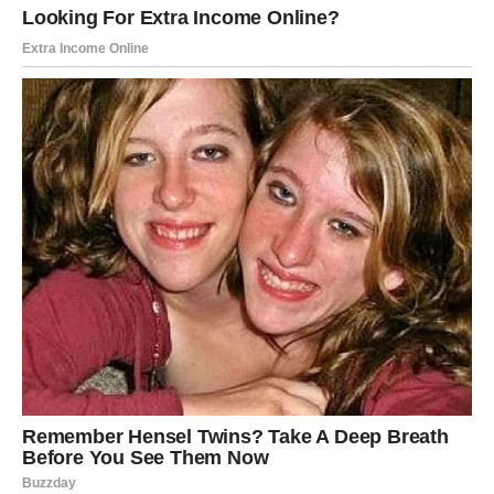
Susret koji menja sve
Pred Škorpijama je period tokom kojeg će se dogoditi
nešto što nisu mogli ni da zamisle. Moguće je da će
sasvim slučajno ponovo ući u kontakt sa osobom iz
prošlosti.
Taj susret probudiće osećanja koja nikada nisu potpuno
nestala. Iako su godinama pokušavali da ubede sebe da je
kraj bio najbolja odluka, srce će početi da govori
drugačije.
Borba između ponosa i želje
Najveći izazov za Škorpije biće unutrašnja borba. Jedan
deo njih neće želeti da zaboravi stare rane, dok će drugi
deo želeti da pruži još jednu priliku ljubavi koja ih nikada
nije u potpunosti napustila.