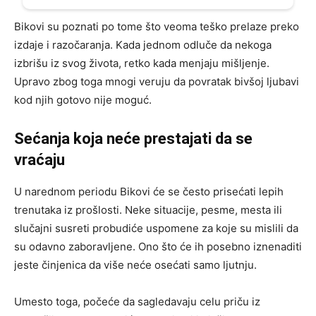
Bikovi su poznati po tome što veoma teško prelaze preko
izdaje i razočaranja. Kada jednom odluče da nekoga
izbrišu iz svog života, retko kada menjaju mišljenje.
Upravo zbog toga mnogi veruju da povratak bivšoj ljubavi
kod njih gotovo nije moguć.
Sećanja koja neće prestajati da se
vraćaju
U narednom periodu Bikovi će se često prisećati lepih
trenutaka iz prošlosti. Neke situacije, pesme, mesta ili
slučajni susreti probudiće uspomene za koje su mislili da
su odavno zaboravljene. Ono što će ih posebno iznenaditi
jeste činjenica da više neće osećati samo ljutnju.
Umesto toga, počeće da sagledavaju celu priču iz