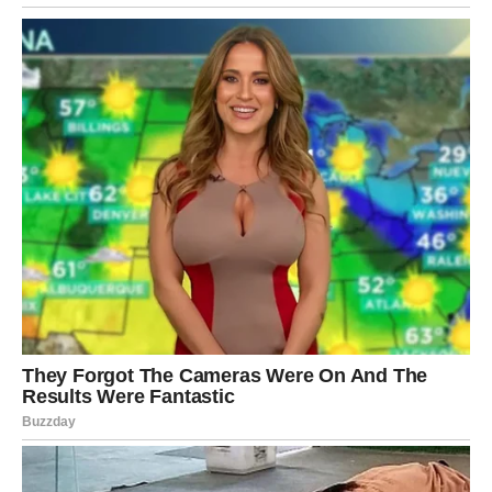
Kako vreme bude prolazilo, emocije će postajati sve jače.
Škorpije će početi da primećuju promene kod bivšeg
partnera i shvatiće da više ne gledaju osobu koja je
nekada napravila iste greške.
Upravo zato postoji velika mogućnost da odluče da pruže
novu šansu vezi za koju su verovali da je zauvek
završena.