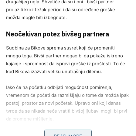
drugačijeg ugla. Shvatiće da su i oni i bivši partner
prolazili kroz težak period i da su određene greške
možda mogle biti izbegnute.
Neočekivan potez bivšeg partnera
Sudbina za Bikove sprema susret koji će promeniti
mnogo toga. Bivši partner mogao bi da pokaže iskreno
kajanje i spremnost da ispravi greške iz prošlosti. To će
kod Bikova izazvati veliku unutrašnju dilemu.
Iako će na početku odbijati mogućnost pomirenja,
vremenom će početi da razmišljaju o tome da možda ipak
postoji prostor za novi početak. Upravo oni koji danas
tvrde da se nikada neće vratiti bivšoj ljubavi mogli bi prvi
da promene mišljenje.