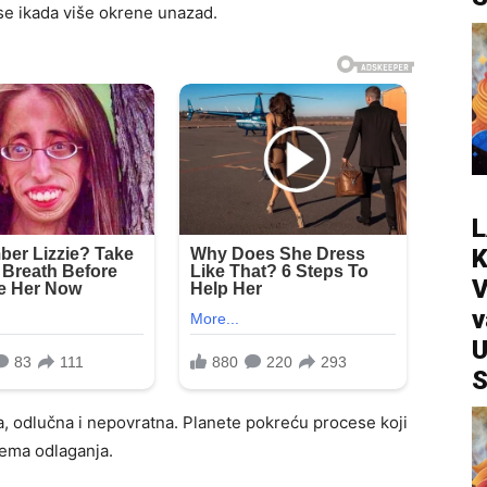
se ikada više okrene unazad.
L
V
v
U
S
a, odlučna i nepovratna. Planete pokreću procese koji
nema odlaganja.