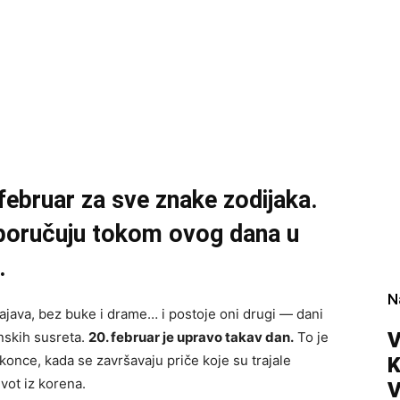
februar za sve znake zodijaka.
poručuju tokom ovog dana u
.
N
najava, bez buke i drame… i postoje oni drugi — dani
V
inskih susreta.
20. februar je upravo takav dan.
To je
once, kada se završavaju priče koje su trajale
vot iz korena.
V