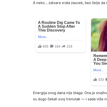
A neko… zatvara vrata zauvek, bez želje da 
Energija ovog dana nije blaga. Ona je snažn
su dugo čekali svoj trenutak — i sada više 