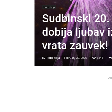
Horoskop
Sudbinski 20.
dobija ljubav 
vrata zauvek!
By
Redakcija
-
February 20, 2026
3144
Ogl