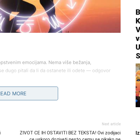
B
V
v
U
S
opstvenim emocijama. Nema više bežanja,
se dugo pitali da li da ostanete ili odete — odgovor
READ MORE
o ko je ćutao dugo više ne može da sakrije osećanja.
i, sada nalazite snagu da presečete.
 nego iko.
Next article
I
i
ZIVOT CE IH OSTAVITI BEZ TEKSTA! Ovi zodijaci
ce uskoro doziveti nesto cemu se nikako ne