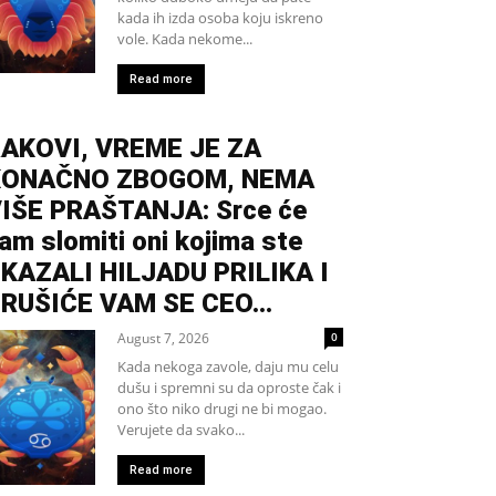
kada ih izda osoba koju iskreno
vole. Kada nekome...
Read more
AKOVI, VREME JE ZA
KONAČNO ZBOGOM, NEMA
IŠE PRAŠTANJA: Srce će
am slomiti oni kojima ste
KAZALI HILJADU PRILIKA I
RUŠIĆE VAM SE CEO...
August 7, 2026
0
Kada nekoga zavole, daju mu celu
dušu i spremni su da oproste čak i
ono što niko drugi ne bi mogao.
Verujete da svako...
Read more