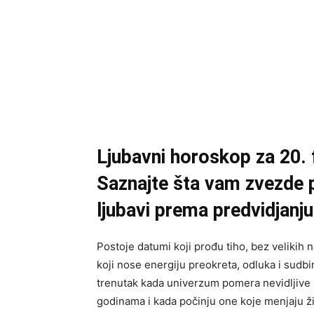
Ljubavni horoskop za 20. 
Saznajte šta vam zvezde 
ljubavi prema predvidjanju
Postoje datumi koji prođu tiho, bez velikih 
koji nose energiju preokreta, odluka i sudb
trenutak kada univerzum pomera nevidljive k
godinama i kada počinju one koje menjaju ži