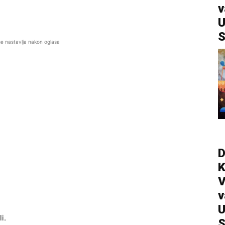
v
U
S
se nastavlja nakon oglasa
D
V
v
U
i.
S