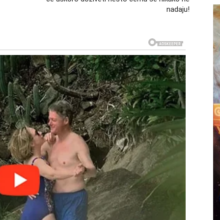
nadaju!
ću, ali 20. februar donosi promenu koju ne možete
pojaviti sa emocijama koje nisu nestale… ali vi više
či staru ranu.
rasli ono što ste nekada voleli.
iod. Razgovor koji ste odlagali sada mora da se desi.
konačno izlaze.
izlazi na površinu — ali ona oslobađa, čak i ako boli.
a.