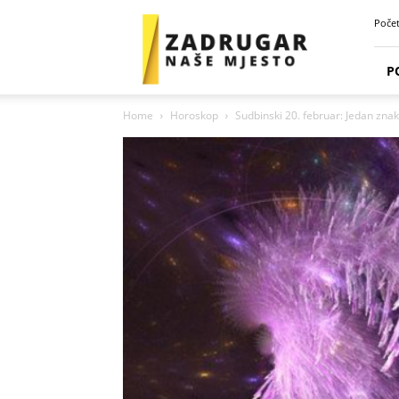
Zadrugar
Poče
Spot
P
Home
Horoskop
Sudbinski 20. februar: Jedan znak 