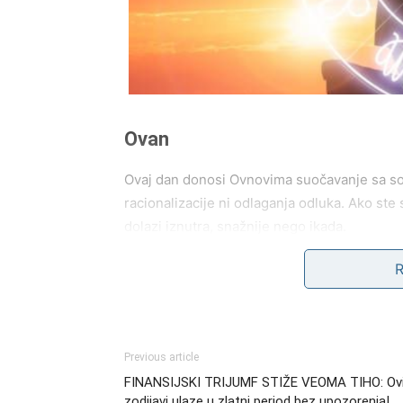
Ovan
Ovaj dan donosi Ovnovima suočavanje sa s
racionalizacije ni odlaganja odluka. Ako ste 
dolazi iznutra, snažnije nego ikada.
Moguće je iznenadno priznanje ljubavi. Nek
Ali isto tako, ako postoji odnos koji vas guš
Ovo je dan hrabrosti srca. A vi je imate više
Previous article
FINANSIJSKI TRIJUMF STIŽE VEOMA TIHO: Ov
Bik
zodijavi ulaze u zlatni period bez upozorenja!