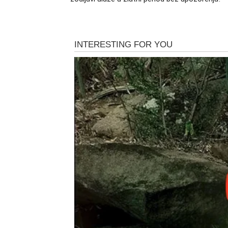
Bikovi osećaju duboku potrebu za stabilnoš
kontrolisati. Neko iz vaše prošlosti može se 
niste ista osoba.
Za neke Bikove ovo je dan pomirenja koje le
Za druge — trenutak kada shvatate da ste pre
Vaša duša bira mir. I to je najvažnije.
Blizanci
Blizanci ulaze u emocionalno intenzivan per
Reči koje dugo stoje zarobljene u grudima 
Moguće je veliko razjašnjenje odnosa. Istina 
Ako ste čekali znak da krenete dalje… evo g