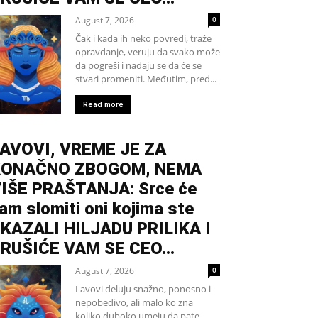
August 7, 2026
0
Čak i kada ih neko povredi, traže
opravdanje, veruju da svako može
da pogreši i nadaju se da će se
stvari promeniti. Međutim, pred...
Read more
AVOVI, VREME JE ZA
KONAČNO ZBOGOM, NEMA
IŠE PRAŠTANJA: Srce će
am slomiti oni kojima ste
KAZALI HILJADU PRILIKA I
RUŠIĆE VAM SE CEO...
August 7, 2026
0
Lavovi deluju snažno, ponosno i
nepobedivo, ali malo ko zna
koliko duboko umeju da pate