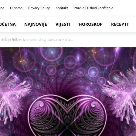
tna
O nama
Privacy Policy
Kontakt
Pravila i Uslovi korištenja
OČETNA
NAJNOVIJE
VIJESTI
HOROSKOP
RECEPTI
dobija ljubav iz snova, drugi zatvara vrata...