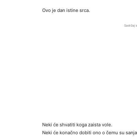
Ovo je dan istine srca.
Sadržaj 
Neki će shvatiti koga zaista vole.
Neki će konačno dobiti ono o čemu su sanjal