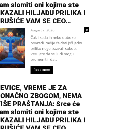
am slomiti oni kojima ste
KAZALI HILJADU PRILIKA I
RUŠIĆE VAM SE CEO...
August 7, 2026
0
Čak i kada ih neko duboko
povredi, radije će dati još jednu
priliku nego izazvati sukob.
Verujete da se ljudi mogu
promeniti i da...
Read more
EVICE, VREME JE ZA
KONAČNO ZBOGOM, NEMA
IŠE PRAŠTANJA: Srce će
am slomiti oni kojima ste
KAZALI HILJADU PRILIKA I
RUŠIĆE VAM SE CEO...