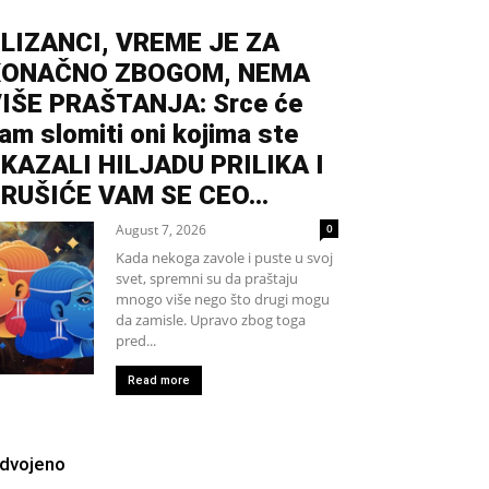
LIZANCI, VREME JE ZA
KONAČNO ZBOGOM, NEMA
IŠE PRAŠTANJA: Srce će
am slomiti oni kojima ste
KAZALI HILJADU PRILIKA I
RUŠIĆE VAM SE CEO...
August 7, 2026
0
Kada nekoga zavole i puste u svoj
svet, spremni su da praštaju
mnogo više nego što drugi mogu
da zamisle. Upravo zbog toga
pred...
Read more
zdvojeno