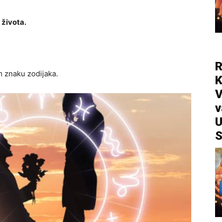
 života.
R
m znaku zodijaka.
V
v
U
S