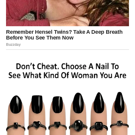
A onda dolazi sreća.
Ne tiha, ne stidljiva — već konkretna i vidljiva. Prilika koja
vas raduje. Vest koja donosi mir. Osoba koja vas razume
bez objašnjavanja.
Posebno snažan pomak očekuje vas u ljubavi. Srce koje
je bilo zatvoreno počinje da se otvara. Ako ste čekali znak
— stiže. Ako ste čekali promenu — dešava se.
Devica ulazi u period kada konačno diše punim plućima.
ŠKORPIJA – IZ PEPELA SE
RAĐA NOVA MOĆ
Škorpije su navikle na transformacije. Ali ono što dolazi