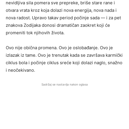
nevidljiva sila pomera sve prepreke, briše stare rane i
otvara vrata kroz koja dolazi nova energija, nova nada i
nova radost. Upravo takav period počinje sada — i za pet
znakova Zodijaka donosi dramatičan zaokret koji će
promeniti tok njihovih života.
Ovo nije obična promena. Ovo je oslobađanje. Ovo je
izlazak iz tame. Ovo je trenutak kada se završava karmički
ciklus bola i počinje ciklus sreće koji dolazi naglo, snažno
i neočekivano.
Sadržaj se nastavlja nakon oglasa