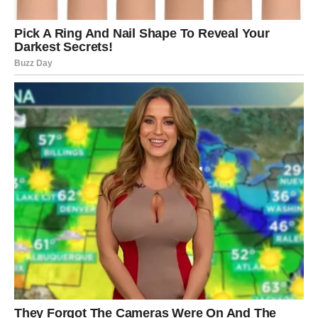
sada nije obična promena — ovo je preporod.
U poslednje vreme, mnoge Škorpije su osećale duboku
emotivnu težinu. Kao da se završava jedno poglavlje
života, ali novo još nije počelo. Taj osećaj praznine,
neizvesnosti i unutrašnje napetosti bio je priprema za
ono što dolazi.
Jer sada dolazi nagli zaokret.
I to u obliku
snage koju niste očekivali
.
Situacija koja vas je držala zarobljenim počinje da se
rešava. Osoba koja vas je povredila gubi uticaj nad vašim
emocijama. Strah koji vas je kočio — nestaje.
A onda dolazi prilika koja menja pravac života.