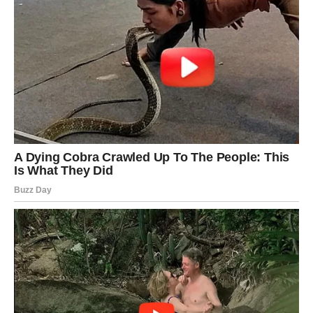
korak. Put se otvara sam.
RIBE – ČUDO KOJE DOLAZI
KADA PRESTANETE DA PATITE
Ribe su dugo nosile emocije koje su bile dublje nego što
su pokazivale. Tuga, nostalgija, razočaranje — sve to je
tiho živelo u njihovom srcu.
Ali sada dolazi trenutak kada Univerzum odlučuje da
prekine taj ciklus.
Za Ribe počinje period
neočekivane radosti
. I to dolazi iz
pravca odakle najmanje očekujete.
Može biti poruka koja menja raspoloženje. Susret koji
budi leptiriće. Prilika koja vraća veru u život. Ili