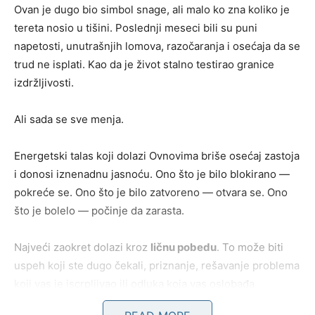
Ovan je dugo bio simbol snage, ali malo ko zna koliko je
tereta nosio u tišini. Poslednji meseci bili su puni
napetosti, unutrašnjih lomova, razočaranja i osećaja da se
trud ne isplati. Kao da je život stalno testirao granice
izdržljivosti.
Ali sada se sve menja.
Energetski talas koji dolazi Ovnovima briše osećaj zastoja
i donosi iznenadnu jasnoću. Ono što je bilo blokirano —
pokreće se. Ono što je bilo zatvoreno — otvara se. Ono
što je bolelo — počinje da zarasta.
Najveći zaokret dolazi kroz
ličnu pobedu
. To može biti
uspeh koji ste dugo čekali, priznanje, rešavanje problema
koji vas je iscrpljivao ili odluka koja vas oslobađa
prošlosti. Biće to trenutak kada ćete osetiti kako vam se