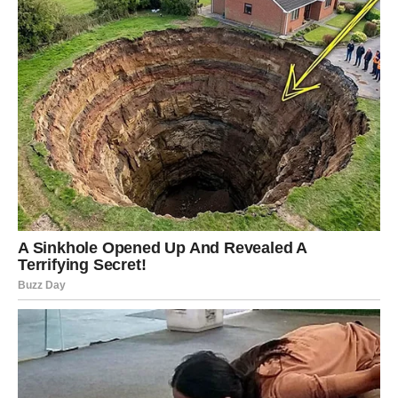
isplatiti.
Ali sada dolazi preokret koji briše iscrpljenost.
Za Jarčeve počinje faza
materijalnog i životnog pomaka
.
Ono što je bilo teško — postaje lakše. Ono što je bilo
neizvesno — dobija stabilnost.
Može doći do finansijskog olakšanja, poslovnog uspeha ili
rešenja problema koji vas je dugo mučio. Ali najvažnije —
dolazi osećaj sigurnosti koji vraća mir.
U emotivnom smislu — dolazi toplina. Ljubav koja
umiruje, a ne opterećuje. Odnos koji daje podršku, a ne
traži dokazivanje.
Jarac ulazi u period kada više ne mora da se bori za svaki