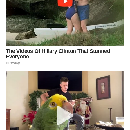
jednostavno osećaj da se sve odjednom slaže.
Najveća promena dolazi kroz srce. Ribe ponovo počinju
da veruju. Ponovo sanjaju. Ponovo osećaju da je život
lep.
I upravo tada — sreća dolazi punom snagom.
Za neke Ribe ovo znači novu ljubav. Za druge —
ostvarenje želje koju su davno prestale da očekuju.
Ovo je početak perioda kada Ribe više ne gledaju unazad
— već samo napred.