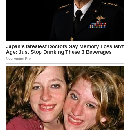
često je to bio tih, uporan pritisak koji se uvukao u
svakodnevicu.
Briga. Preispitivanje. Sumnja. Umor od stalnog
razmišljanja.
Ali sada dolazi olakšanje koje se ne može ignorisati.
Za Device počinje period
emocionalnog resetovanja
.
Kao da neko briše staru tablu i daje vam priliku da ponovo
napišete svoju priču — ali ovog puta bez straha.
Najveći zaokret dolazi kroz unutrašnje oslobađanje.
Shvatićete da više ne morate da nosite ono što nije vaše.
Oprostićete — sebi ili drugima. Pustićete ono što vas je
držalo zarobljenim.