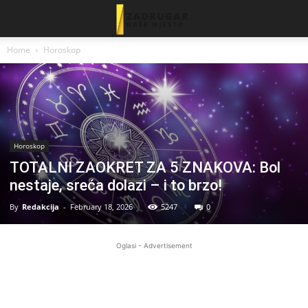
Home
Horoskop
Horoskop
TOTALNI ZAOKRET ZA 5 ZNAKOVA: Bol
nestaje, sreća dolazi – i to brzo!
By
Redakcija
-
February 18, 2026
5247
0
Oglasi - Advertisement