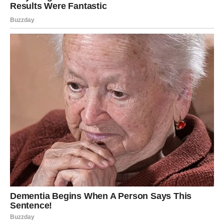
Može biti poslovna šansa, iznenadni susret, važna odluka
ili unutrašnje buđenje koje vas pokreće. Šta god da je —
osećaćete kao da vam se vraća kontrola nad sopstvenom
sudbinom.
U ljubavi — dolazi istina. I ona oslobađa. Za neke Škorpije
to znači novi početak. Za druge — konačno zatvaranje
poglavlja koje je predugo trajalo.
Ovo je period kada Škorpija ponovo postaje nepobediva
— ali mudrija nego ikad.