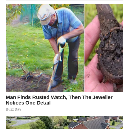
JARAC – POSLE DUGE BORBE
STIŽE NAGRADA KOJA MENJA
PRAVILA
Jarac je jedan od znakova koji nikada ne odustaju — čak
ni kada je najteže. I upravo zato je Univerzum odlučio da
sada vrati ravnotežu.
Poslednji period bio je pun odgovornosti, pritiska i
osećaja da sve zavisi od vas. Kao da ste nosili svet na
ramenima, bez odmora i bez sigurnosti da će se trud