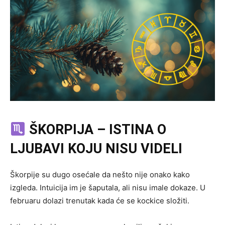
ŠKORPIJA – ISTINA O
LJUBAVI KOJU NISU VIDELI
Škorpije su dugo osećale da nešto nije onako kako
izgleda. Intuicija im je šaputala, ali nisu imale dokaze. U
februaru dolazi trenutak kada će se kockice složiti.