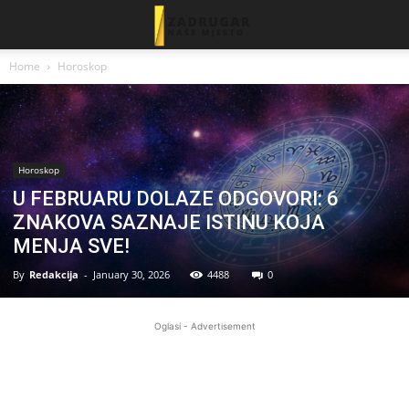
Home
Horoskop
Horoskop
U FEBRUARU DOLAZE ODGOVORI: 6
ZNAKOVA SAZNAJE ISTINU KOJA
MENJA SVE!
By
Redakcija
-
January 30, 2026
4488
0
Oglasi - Advertisement