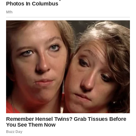
OVAN – ISTINA KOJA MENJA
PRAVAC ŽIVOTA
Ovnovi u februaru dobijaju saznanje koje ih tera da
promene planove.
To može biti istina vezana za porodicu, posao ili ljubav. Ali
ono što je sigurno jeste da više ništa neće biti isto.
Oni shvataju da su dugo išli putem koji nije njihov. I ta
spoznaja im daje snagu da krenu novim putem bez