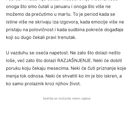
onoga što smo ćutali u januaru i onoga što više ne
možemo da prećutimo u martu. To je period kada se
istine više ne skrivaju iza izgovora, kada emocije više ne
pristaju na polovičnost i kada sudbina pokreće događaje
koji su dugo čekali pravi trenutak.
U vazduhu se oseća napetost. Ne zato što dolazi nešto
loše, već zato što dolazi RAZJAŠNJENJE. Neki će dobiti
poruku koju čekaju mesecima. Neki će čuti priznanje koje
menja tok odnosa. Neki će shvatiti ko im je bio iskren, a
ko samo prolaznik kroz njihov život.
Sadržaj se nastavlja nakon oglasa