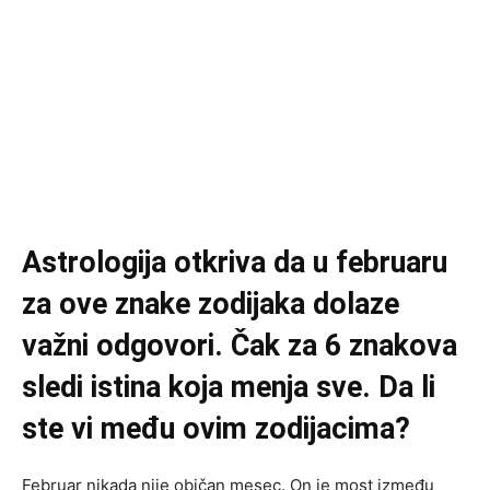
Astrologija otkriva da u februaru
za ove znake zodijaka dolaze
važni odgovori. Čak za 6 znakova
sledi istina koja menja sve. Da li
ste vi među ovim zodijacima?
Februar nikada nije običan mesec. On je most između