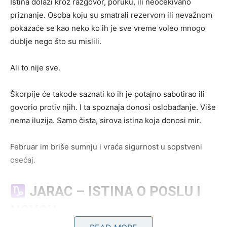
Istina dolazi kroz razgovor, poruku, ili neočekivano
priznanje. Osoba koju su smatrali rezervom ili nevažnom
pokazaće se kao neko ko ih je sve vreme voleo mnogo
dublje nego što su mislili.
Ali to nije sve.
Škorpije će takođe saznati ko ih je potajno sabotirao ili
govorio protiv njih. I ta spoznaja donosi oslobađanje. Više
nema iluzija. Samo čista, sirova istina koja donosi mir.
Februar im briše sumnju i vraća sigurnost u sopstveni
osećaj.
JARAC – ISTINA O POSLU I
NOVCU