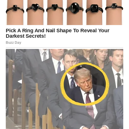
Lavovi će u februaru saznati nešto što ih može na
trenutak zaboleti, ali dugoročno ih oslobađa.
Istina o jednoj osobi iz njihovog kruga izlazi na videlo.
Saznaće ko im nije želeo dobro i ko je pričao iza leđa.
Ipak, ova istina ne dolazi da ih povredi, već da im očisti
prostor. Nakon toga, u njihov život ulaze ljudi koji su
iskreni, lojalni i pravi.
Lav shvata da gubitak nekih ljudi nije gubitak, već dobitak.
RIBE – ISTINA O EMOCIJAMA
KOJE SU POTISKIVALE