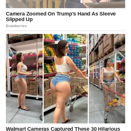
Ribe su majstori potiskivanja sopstvenih emocija. Februar
im donosi trenutak kada više ne mogu da beže od onoga
što osećaju.
Saznaju istinu o sopstvenom srcu. Shvataju koga zaista
vole, koga ne mogu da zaborave i šta zapravo žele.
Moguće je i priznanje od strane osobe do koje im je stalo.
Rečenice koje su čekali dugo sada dolaze u pravom
trenutku.
Ribe u februaru prestaju da se lažu.