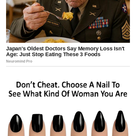
Za Blizance februar počinje naizgled mirno, ali jedna
poruka, poziv ili susret menja sve.
Oni će konačno dobiti objašnjenje za nečije ponašanje iz
prošlosti. Neko ko je nestao bez reči vraća se sa istinom
koju Blizanci moraju da čuju.
Ta istina donosi zatvaranje jednog poglavlja, ali i
otvaranje novog. Blizanci shvataju da nisu bili krivi, da
nisu pogrešili, već da su jednostavno bili deo tuđe borbe.
Ovo saznanje ih oslobađa emotivnog tereta koji nose već
dugo.
LAV – ISTINA O
PRIJATELJSTVU I IZDAJI