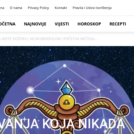
tna
O nama
Privacy Policy
Kontakt
Pravila i Uslovi korištenja
OČETNA
NAJNOVIJE
VIJESTI
HOROSKOP
RECEPTI
 NISTE DOŽIVELI, VELIKI BRODOLOM I POČETAK NEČEGA...
VANJA KOJA NIKADA