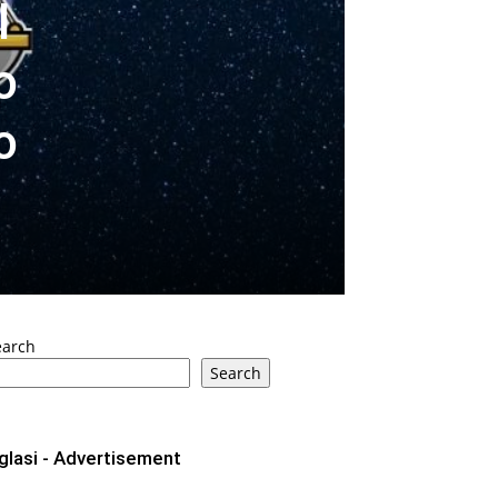
I
o
o
earch
Search
glasi - Advertisement