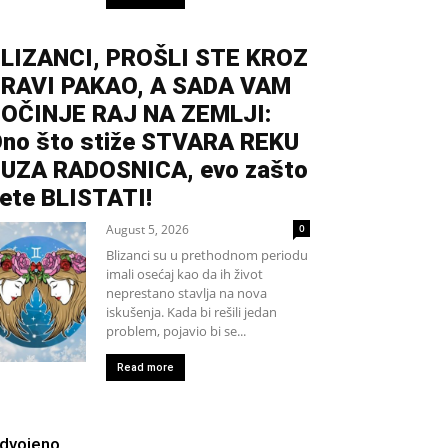
LIZANCI, PROŠLI STE KROZ
RAVI PAKAO, A SADA VAM
OČINJE RAJ NA ZEMLJI:
no što stiže STVARA REKU
UZA RADOSNICA, evo zašto
ete BLISTATI!
August 5, 2026
0
Blizanci su u prethodnom periodu
imali osećaj kao da ih život
neprestano stavlja na nova
iskušenja. Kada bi rešili jedan
problem, pojavio bi se...
Read more
zdvojeno