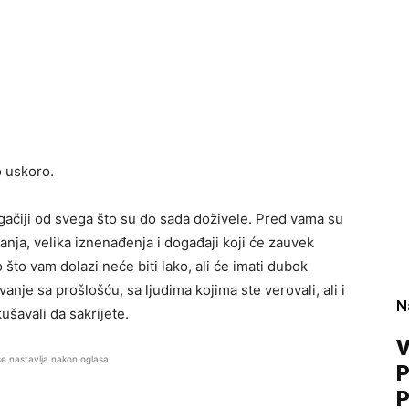
 uskoro.
ugačiji od svega što su do sada doživele. Pred vama su
anja, velika iznenađenja i događaji koji će zauvek
 što vam dolazi neće biti lako, ali će imati dubok
je sa prošlošću, sa ljudima kojima ste verovali, ali i
N
šavali da sakrijete.
V
se nastavlja nakon oglasa
P
P