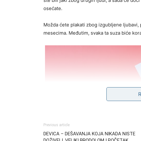
ste bili jaki zbog drugih ljudi, a sada će doć
osećate.
Možda ćete plakati zbog izgubljene ljubavi, p
mesecima. Međutim, svaka ta suza biće kor
Previous article
DEVICA – DEŠAVANJA KOJA NIKADA NISTE
DOŽIVELI, VELIKI BRODOLOM I POČETAK