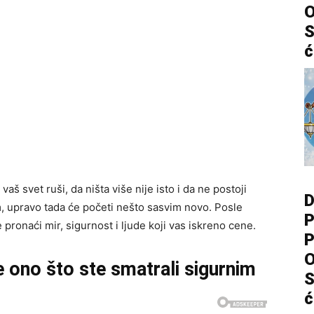
O
S
ć
aš svet ruši, da ništa više nije isto i da ne postoji
D
m, upravo tada će početi nešto sasvim novo. Posle
P
pronaći mir, sigurnost i ljude koji vas iskreno cene.
P
O
 ono što ste smatrali sigurnim
S
ć