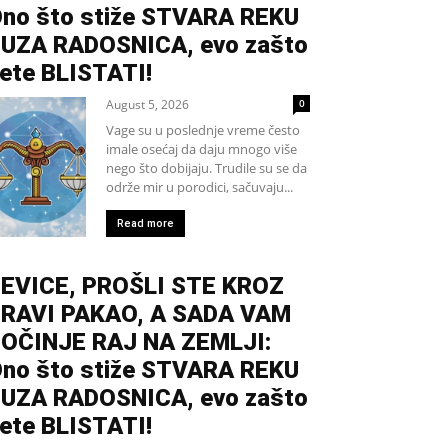
no što stiže STVARA REKU
UZA RADOSNICA, evo zašto
ete BLISTATI!
August 5, 2026
0
Vage su u poslednje vreme često
imale osećaj da daju mnogo više
nego što dobijaju. Trudile su se da
održe mir u porodici, sačuvaju...
Read more
EVICE, PROŠLI STE KROZ
RAVI PAKAO, A SADA VAM
OČINJE RAJ NA ZEMLJI:
no što stiže STVARA REKU
UZA RADOSNICA, evo zašto
ete BLISTATI!