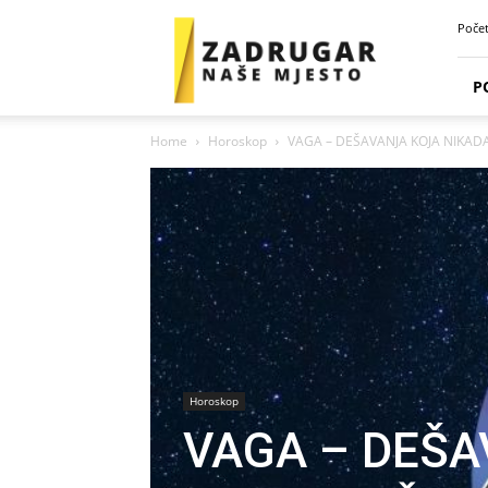
Zadrugar
Poče
Spot
P
Home
Horoskop
VAGA – DEŠAVANJA KOJA NIKADA
Horoskop
VAGA – DEŠA