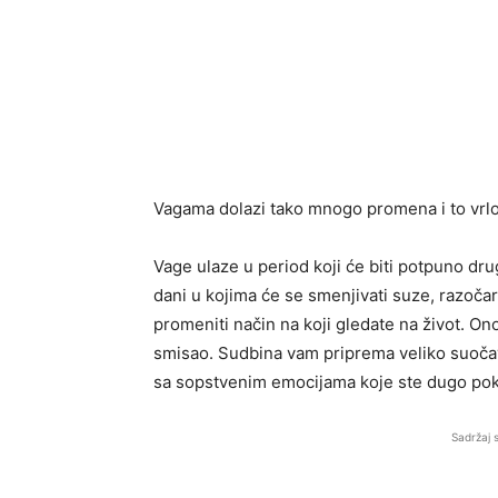
Vagama dolazi tako mnogo promena i to vrlo
Vage ulaze u period koji će biti potpuno dr
dani u kojima će se smenjivati suze, razočar
promeniti način na koji gledate na život. Ono
smisao. Sudbina vam priprema veliko suočavan
sa sopstvenim emocijama koje ste dugo poku
Sadržaj 