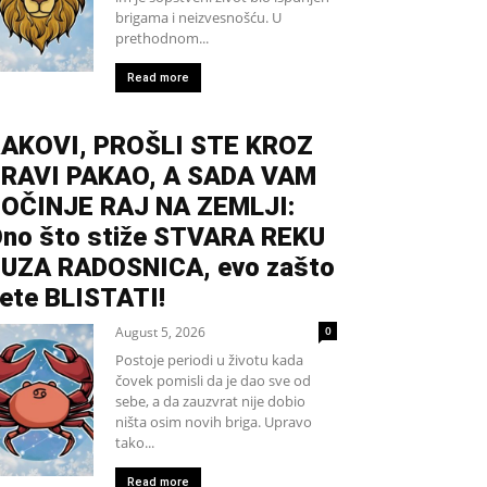
brigama i neizvesnošću. U
prethodnom...
Read more
AKOVI, PROŠLI STE KROZ
RAVI PAKAO, A SADA VAM
OČINJE RAJ NA ZEMLJI:
no što stiže STVARA REKU
UZA RADOSNICA, evo zašto
ete BLISTATI!
August 5, 2026
0
Postoje periodi u životu kada
čovek pomisli da je dao sve od
sebe, a da zauzvrat nije dobio
ništa osim novih briga. Upravo
tako...
Read more