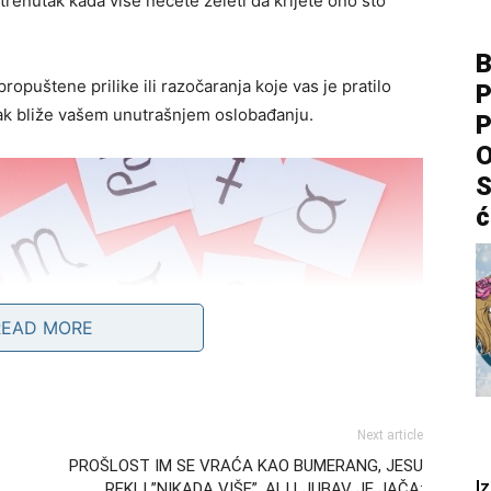
i trenutak kada više nećete želeti da krijete ono što
B
ropuštene prilike ili razočaranja koje vas je pratilo
P
ak bliže vašem unutrašnjem oslobađanju.
P
O
S
ć
READ MORE
Next article
PROŠLOST IM SE VRAĆA KAO BUMERANG, JESU
I
REKLI ”NIKADA VIŠE”, ALI LJUBAV JE JAČA: