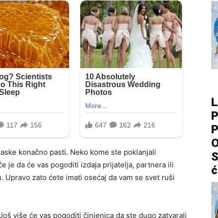
L
P
P
O
ske konačno pasti. Neko kome ste poklanjali
S
e da će vas pogoditi izdaja prijatelja, partnera ili
ć
. Upravo zato ćete imati osećaj da vam se svet ruši
Još više će vas pogoditi činjenica da ste dugo zatvarali