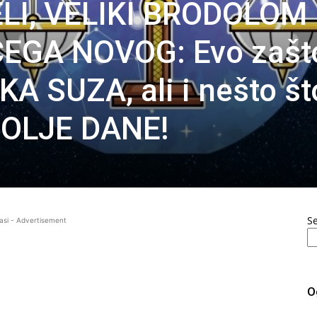
LI, VELIKI BRODOLOM 
EGA NOVOG: Evo zašt
KA SUZA, ali i nešto št
 BOLJE DANE!
S
asi - Advertisement
O