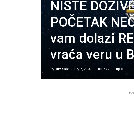
NISTE DOŽIVE
POČETAK NEČ
vam dolazi RE
vraća veru u
By
Urednik
-
July 7, 2026
735
0
Ogl