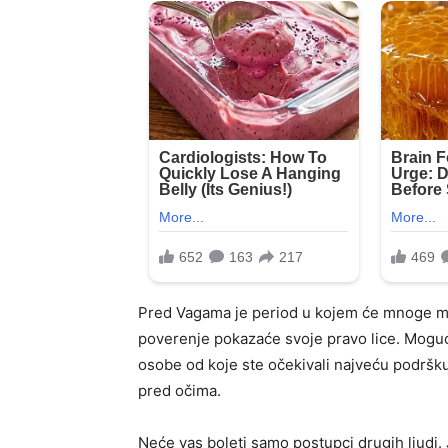
Pred Vagama je period u kojem će mnoge ma
poverenje pokazaće svoje pravo lice. Moguće j
osobe od koje ste očekivali najveću podršku
pred očima.
Neće vas boleti samo postupci drugih ljudi. 