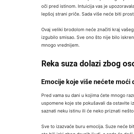
oči pred istinom. Intuicija vas je upozoravala
lepšoj strani priče. Sada više neće biti prosto
Ovaj veliki brodolom neće značiti kraj vašeg
izgubilo smisao. Sve ono što nije bilo isk
mnogo vrednijem.
Reka suza dolazi zbog oso
Emocije koje više nećete moći d
Pred vama su dani u kojima ćete mnogo razm
uspomene koje ste pokušavali da ostavite iz
saznati neku istinu ili će neko priznati nešto
Sve to izazvaće buru emocija. Suze neće biti