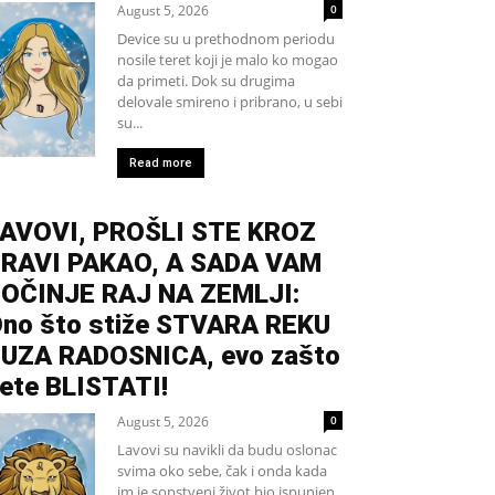
August 5, 2026
0
Device su u prethodnom periodu
nosile teret koji je malo ko mogao
da primeti. Dok su drugima
delovale smireno i pribrano, u sebi
su...
Read more
AVOVI, PROŠLI STE KROZ
RAVI PAKAO, A SADA VAM
OČINJE RAJ NA ZEMLJI:
no što stiže STVARA REKU
UZA RADOSNICA, evo zašto
ete BLISTATI!
August 5, 2026
0
Lavovi su navikli da budu oslonac
svima oko sebe, čak i onda kada
im je sopstveni život bio ispunjen