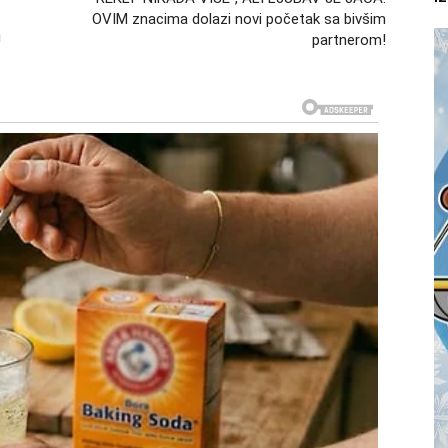
OVIM znacima dolazi novi početak sa bivšim
!
partnerom!
akšanje
 će vas one osloboditi tereta koji dugo nosite.
e bilo uzvraćeno istom merom.
tovremeno učiniti mnogo jačom osobom. Više nećete
nja koja se nikada ne ispunjavaju.
ta da bi otvorila mnogo bolja
t će vas iznenaditi na način koji sada ne možete ni da
niti vaš pogled na budućnost.