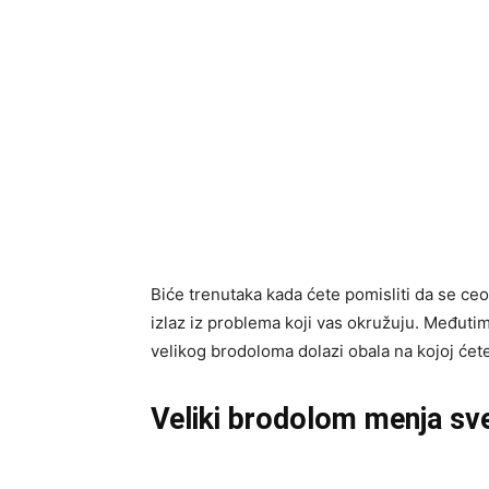
Biće trenutaka kada ćete pomisliti da se ceo v
izlaz iz problema koji vas okružuju. Međuti
velikog brodoloma dolazi obala na kojoj ćete 
Veliki brodolom menja sve