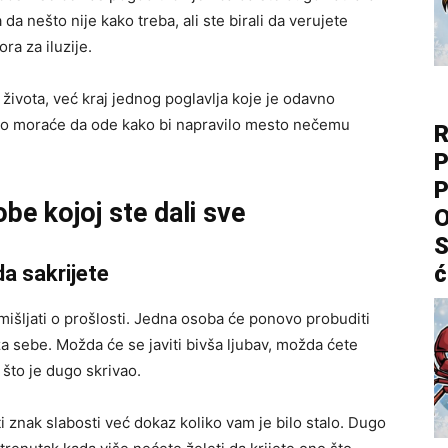
 da nešto nije kako treba, ali ste birali da verujete
ra za iluzije.
 života, već kraj jednog poglavlja koje je odavno
reno moraće da ode kako bi napravilo mesto nečemu
R
P
P
be kojoj ste dali sve
O
S
ć
a sakrijete
išljati o prošlosti. Jedna osoba će ponovo probuditi
a sebe. Možda će se javiti bivša ljubav, možda ćete
 što je dugo skrivao.
 znak slabosti već dokaz koliko vam je bilo stalo. Dugo