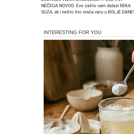
NEČEGA NOVOG: Evo zašto vam dolazi REKA
SUZA, ali i nešto što vraća veru u BOLJE DANE
Istina donosi bol, ali i veliko ol
Koliko god vas neke činjenice bolele, upravo
Shvatićete da ste ulagali srce tamo gde nij
To saznanje će vas zaboleti, ali će vas is
pristajati na polovične odnose niti na obeća
Sudbina zatvara jedna vra
Kada budete mislili da ste izgubili sve, živo
zamislite. Pojaviće se prilika koja će prome