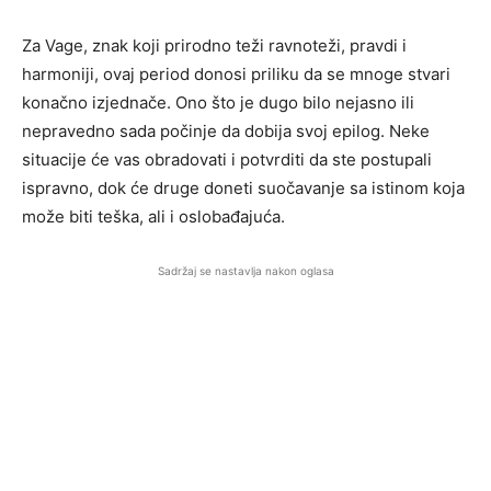
Za Vage, znak koji prirodno teži ravnoteži, pravdi i
harmoniji, ovaj period donosi priliku da se mnoge stvari
konačno izjednače. Ono što je dugo bilo nejasno ili
nepravedno sada počinje da dobija svoj epilog. Neke
situacije će vas obradovati i potvrditi da ste postupali
ispravno, dok će druge doneti suočavanje sa istinom koja
može biti teška, ali i oslobađajuća.
Sadržaj se nastavlja nakon oglasa