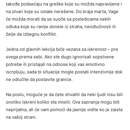
takođe podsećaju na greške koje su možda napravljene i
na stvari koje su ostale nerešene. Do kraja marta, Vage
će možda morati da se suoče sa posledicama nekih
odluka koje su ranije donele iz straha, neodlučnosti ili
želje da izbegnu konflikt.
Jedna od glavnih lekcija biće vezana za iskrenost – pre
svega prema sebi. Ako ste dugo ignorisali sopstvene
potrebe ili pristajali na odnose koji vas emotivno
iscrpljuju, sada bi situacije mogle postati intenzivnije dok
ne odlučite da postavite granice.
Na poslu, moguće je da ćete shvatiti da neki ljudi nisu bili
onoliko iskreni koliko ste mislili. Ova saznanja mogu biti
neprijatna, ali će vam pomoći da jasnije vidite ko je zaista
na vašoj strani.