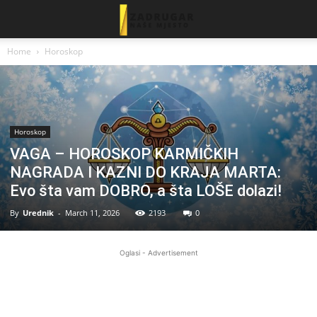
Home
Horoskop
Horoskop
VAGA – HOROSKOP KARMIČKIH
NAGRADA I KAZNI DO KRAJA MARTA:
Evo šta vam DOBRO, a šta LOŠE dolazi!
By
Urednik
-
March 11, 2026
2193
0
Oglasi - Advertisement