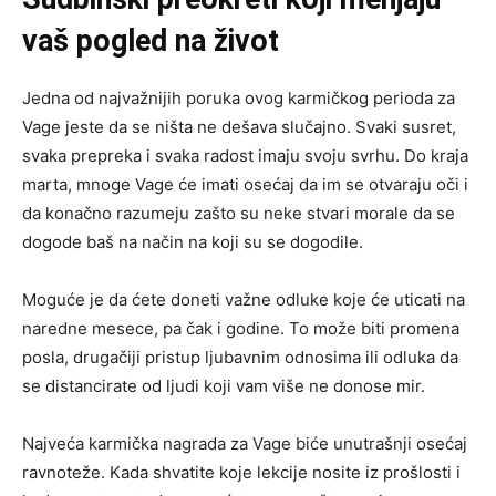
vaš pogled na život
Jedna od najvažnijih poruka ovog karmičkog perioda za
Vage jeste da se ništa ne dešava slučajno. Svaki susret,
svaka prepreka i svaka radost imaju svoju svrhu. Do kraja
marta, mnoge Vage će imati osećaj da im se otvaraju oči i
da konačno razumeju zašto su neke stvari morale da se
dogode baš na način na koji su se dogodile.
Moguće je da ćete doneti važne odluke koje će uticati na
naredne mesece, pa čak i godine. To može biti promena
posla, drugačiji pristup ljubavnim odnosima ili odluka da
se distancirate od ljudi koji vam više ne donose mir.
Najveća karmička nagrada za Vage biće unutrašnji osećaj
ravnoteže. Kada shvatite koje lekcije nosite iz prošlosti i