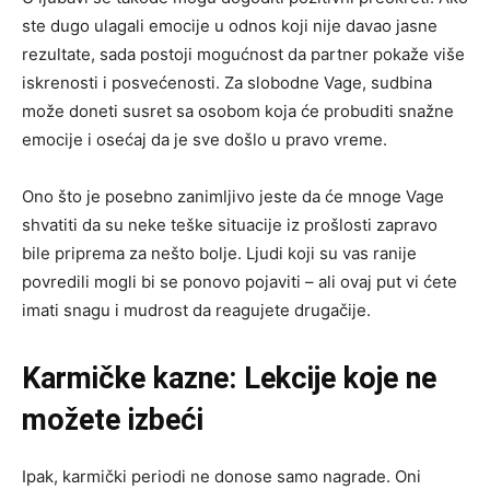
ste dugo ulagali emocije u odnos koji nije davao jasne
rezultate, sada postoji mogućnost da partner pokaže više
iskrenosti i posvećenosti. Za slobodne Vage, sudbina
može doneti susret sa osobom koja će probuditi snažne
emocije i osećaj da je sve došlo u pravo vreme.
Ono što je posebno zanimljivo jeste da će mnoge Vage
shvatiti da su neke teške situacije iz prošlosti zapravo
bile priprema za nešto bolje. Ljudi koji su vas ranije
povredili mogli bi se ponovo pojaviti – ali ovaj put vi ćete
imati snagu i mudrost da reagujete drugačije.
Karmičke kazne: Lekcije koje ne
možete izbeći
Ipak, karmički periodi ne donose samo nagrade. Oni