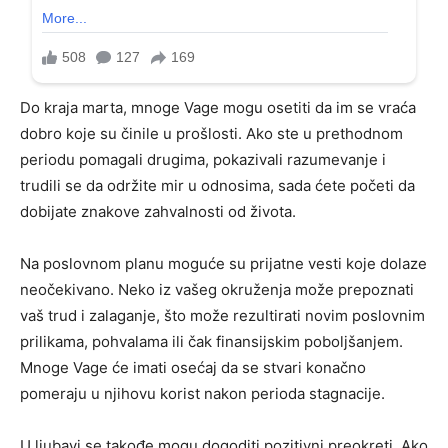
Do kraja marta, mnoge Vage mogu osetiti da im se vraća
dobro koje su činile u prošlosti. Ako ste u prethodnom
periodu pomagali drugima, pokazivali razumevanje i
trudili se da održite mir u odnosima, sada ćete početi da
dobijate znakove zahvalnosti od života.
Na poslovnom planu moguće su prijatne vesti koje dolaze
neočekivano. Neko iz vašeg okruženja može prepoznati
vaš trud i zalaganje, što može rezultirati novim poslovnim
prilikama, pohvalama ili čak finansijskim poboljšanjem.
Mnoge Vage će imati osećaj da se stvari konačno
pomeraju u njihovu korist nakon perioda stagnacije.
U ljubavi se takođe mogu dogoditi pozitivni preokreti. Ako