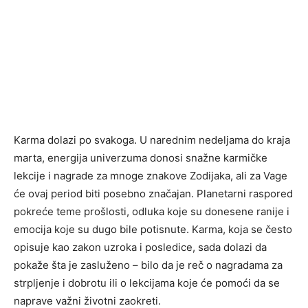
Karma dolazi po svakoga. U narednim nedeljama do kraja
marta, energija univerzuma donosi snažne karmičke
lekcije i nagrade za mnoge znakove Zodijaka, ali za Vage
će ovaj period biti posebno značajan. Planetarni raspored
pokreće teme prošlosti, odluka koje su donesene ranije i
emocija koje su dugo bile potisnute. Karma, koja se često
opisuje kao zakon uzroka i posledice, sada dolazi da
pokaže šta je zasluženo – bilo da je reč o nagradama za
strpljenje i dobrotu ili o lekcijama koje će pomoći da se
naprave važni životni zaokreti.