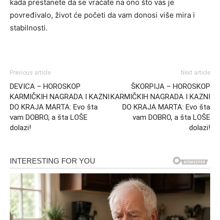
kada prestanete da se vraćate na ono što vas je
povređivalo, život će početi da vam donosi više mira i
stabilnosti.
Previous article
Next article
DEVICA – HOROSKOP
ŠKORPIJA – HOROSKOP
KARMIČKIH NAGRADA I KAZNI
KARMIČKIH NAGRADA I KAZNI
DO KRAJA MARTA: Evo šta
DO KRAJA MARTA: Evo šta
vam DOBRO, a šta LOŠE
vam DOBRO, a šta LOŠE
dolazi!
dolazi!