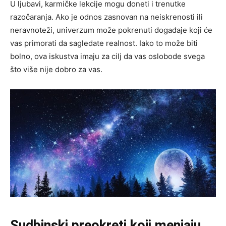
U ljubavi, karmičke lekcije mogu doneti i trenutke
razočaranja. Ako je odnos zasnovan na neiskrenosti ili
neravnoteži, univerzum može pokrenuti događaje koji će
vas primorati da sagledate realnost. Iako to može biti
bolno, ova iskustva imaju za cilj da vas oslobode svega
što više nije dobro za vas.
Sudbinski preokreti koji menjaju