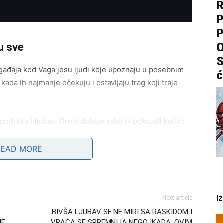
R
P
P
O
u sve
S
gađaja kod Vaga jesu ljudi koje upoznaju u posebnim
ć
ada ih najmanje očekuju i ostavljaju trag koji traje
odršku i ljubav. Drugi dolaze kako bi pokazali koliko
 sa razočaranjima. Bez obzira na ishod, svaki takav
READ MORE
obrotu i iskrenost
I
Next article
 potrebe drugih ispred svojih. Njihova spremnost da
BIVŠA LJUBAV SE NE MIRI SA RASKIDOM I
 snažan trag u životima mnogih ljudi.
E:
VRAĆA SE SPREMNIJA NEGO IKADA: OVIM