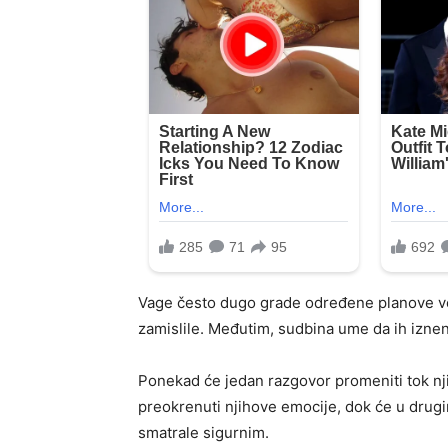
Vage često dugo grade određene planove ver
zamislile. Međutim, sudbina ume da ih izne
Ponekad će jedan razgovor promeniti tok n
preokrenuti njihove emocije, dok će u drugi
smatrale sigurnim.