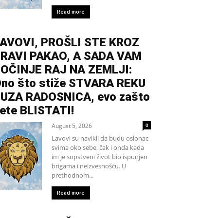
Read more
AVOVI, PROŠLI STE KROZ
RAVI PAKAO, A SADA VAM
OČINJE RAJ NA ZEMLJI:
no što stiže STVARA REKU
UZA RADOSNICA, evo zašto
ete BLISTATI!
August 5, 2026
0
Lavovi su navikli da budu oslonac
svima oko sebe, čak i onda kada
im je sopstveni život bio ispunjen
brigama i neizvesnošću. U
prethodnom...
Read more