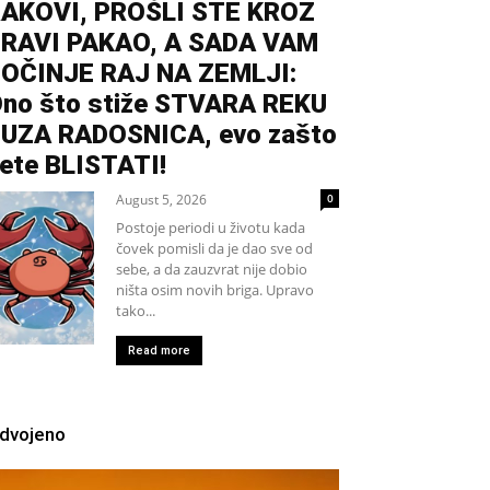
AKOVI, PROŠLI STE KROZ
RAVI PAKAO, A SADA VAM
OČINJE RAJ NA ZEMLJI:
no što stiže STVARA REKU
UZA RADOSNICA, evo zašto
ete BLISTATI!
August 5, 2026
0
Postoje periodi u životu kada
čovek pomisli da je dao sve od
sebe, a da zauzvrat nije dobio
ništa osim novih briga. Upravo
tako...
Read more
zdvojeno