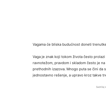
Vagama će bliska budućnost doneti trenutke
Vaga je znak koji tokom života često prolaz
ravnotežom, pravdom i skladom često je na ve
prethodnih izazova. Mnogo puta se čini da s
jednostavno rešenje, a upravo kroz takve tr
Sadržaj 