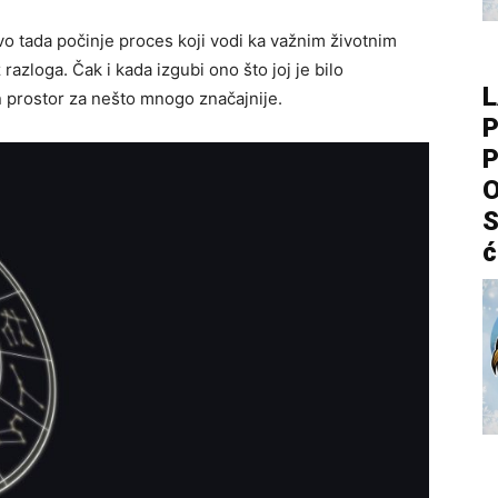
vo tada počinje proces koji vodi ka važnim životnim
azloga. Čak i kada izgubi ono što joj je bilo
L
n prostor za nešto mnogo značajnije.
P
P
O
S
ć