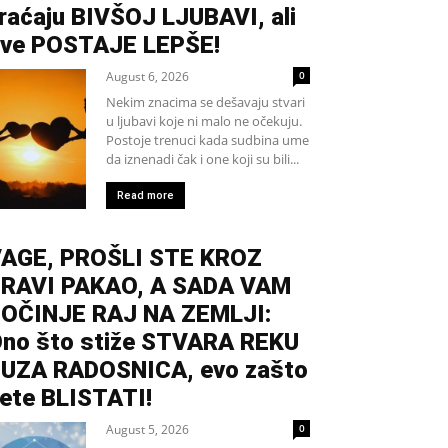
raćaju BIVŠOJ LJUBAVI, ali
ve POSTAJE LEPŠE!
August 6, 2026
0
Nekim znacima se dešavaju stvari
u ljubavi koje ni malo ne očekuju.
Postoje trenuci kada sudbina ume
da iznenadi čak i one koji su bili...
Read more
AGE, PROŠLI STE KROZ
RAVI PAKAO, A SADA VAM
OČINJE RAJ NA ZEMLJI:
no što stiže STVARA REKU
UZA RADOSNICA, evo zašto
ete BLISTATI!
August 5, 2026
0