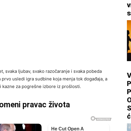
v
s
et, svaka ljubav, svako razočaranje i svaka pobeda
V
 prvo usledi igra sudbine koja menja tok događaja, a
P
i kazne za pogrešne izbore iz prošlosti.
P
O
romeni pravac života
S
ć