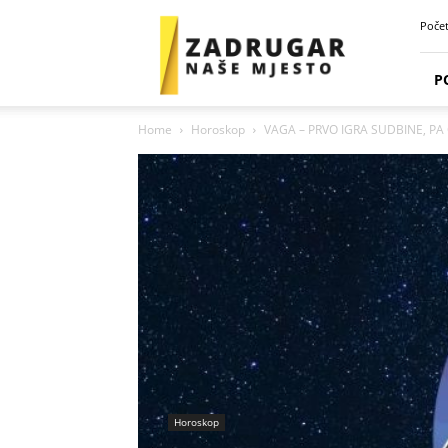
Zadrugar
Poče
Spot
P
Home
Horoskop
VAGA – PRVO IGRA SUDBINE, P
Horoskop