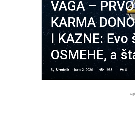
VAGA – PRVO
KARMA DONOS
I KAZNE: Evo š
OSMEHE, a š
By
Urednik
-
June 2, 2026
1938
0
Ogl