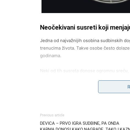
Neočekivani susreti koji menjaj
Jedna od najvažnijih osobina sudbinskih do
trenucima života. Takve osobe često dolaze k
godinama.
Neki od tih susreta donose ogromnu sreću, p
je jaka i koliko može da izdrži kada se suoči
odnos ima svoju svrhu.
Karma nagrađuje njihovu d
Previous article
Vage su poznate po tome što često stavljaju
DEVICA – PRVO IGRA SUDBINE, PA ONDA
saslušaju, pomognu i pruže podršku ostavlja
KARMA DONOSI KAKO NAGRADE, TAKO I KAZN