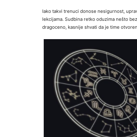
Iako takvi trenuci donose nesigurnost, upra
lekcijama. Sudbina retko oduzima nešto bez r
dragoceno, kasnije shvati da je time otvore