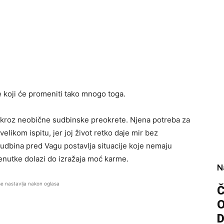
 koji će promeniti tako mnogo toga.
i kroz neobične sudbinske preokrete. Njena potreba za
likom ispitu, jer joj život retko daje mir bez
udbina pred Vagu postavlja situacije koje nemaju
enutke dolazi do izražaja moć karme.
N
se nastavlja nakon oglasa
Č
D