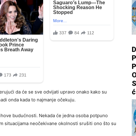
D
P
P
O
S
ć
ujući da će se sve odvijati upravo onako kako su
nadi onda kada to najmanje očekuju.
jihove budućnosti. Nekada će jedna osoba potpuno
m situacijama neočekivane okolnosti srušiti ono što su