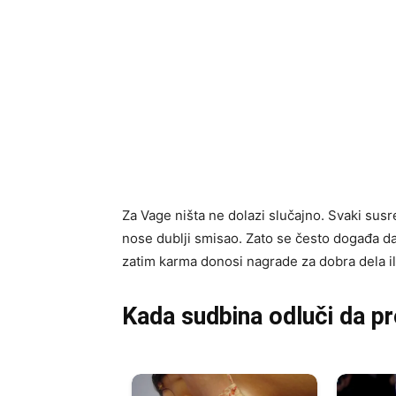
Za Vage ništa ne dolazi slučajno. Svaki susr
nose dublji smisao. Zato se često događa da
zatim karma donosi nagrade za dobra dela il
Kada sudbina odluči da p