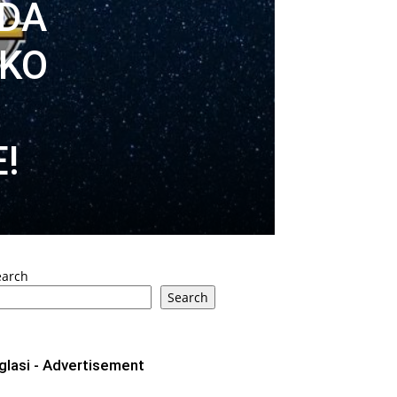
NDA
AKO
!
earch
Search
glasi - Advertisement