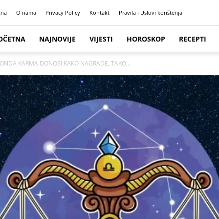
tna
O nama
Privacy Policy
Kontakt
Pravila i Uslovi korištenja
OČETNA
NAJNOVIJE
VIJESTI
HOROSKOP
RECEPTI
A ONDA KARMA DONOSI KAKO NAGRADE, TAKO...