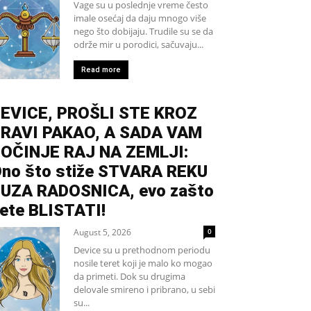
Vage su u poslednje vreme često
imale osećaj da daju mnogo više
nego što dobijaju. Trudile su se da
održe mir u porodici, sačuvaju...
Read more
EVICE, PROŠLI STE KROZ
RAVI PAKAO, A SADA VAM
OČINJE RAJ NA ZEMLJI:
no što stiže STVARA REKU
UZA RADOSNICA, evo zašto
ete BLISTATI!
August 5, 2026
0
Device su u prethodnom periodu
nosile teret koji je malo ko mogao
da primeti. Dok su drugima
delovale smireno i pribrano, u sebi
su...