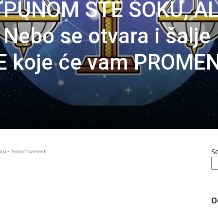
TPUNOM STE ŠOKU, AL
ebo se otvara i šalje
 koje će vam PROMEN
S
asi - Advertisement
O