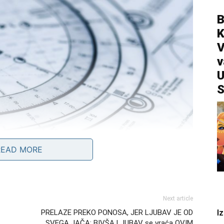
B
V
v
U
S
READ MORE
Next article
kada je najmanje očekujete
I
PRELAZE PREKO PONOSA, JER LJUBAV JE OD
SVEGA JAČA: BIVŠA LJUBAV se vraća OVIM