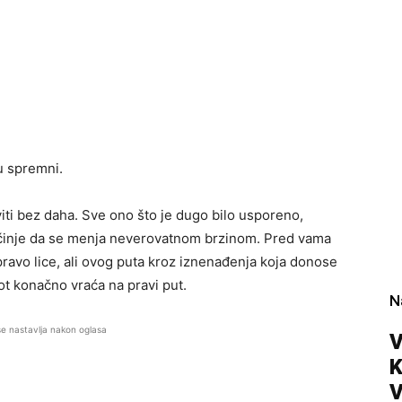
u spremni.
iti bez daha. Sve ono što je dugo bilo usporeno,
činje da se menja neverovatnom brzinom. Pred vama
pravo lice, ali ovog puta kroz iznenađenja koja donose
ot konačno vraća na pravi put.
N
se nastavlja nakon oglasa
V
V