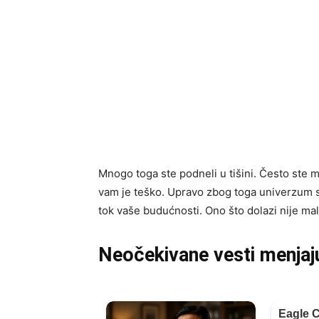
Mnogo toga ste podneli u tišini. Često ste m
vam je teško. Upravo zbog toga univerzum s
tok vaše budućnosti. Ono što dolazi nije ma
Neočekivane vesti menjaj