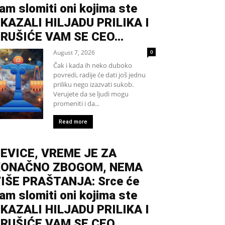
am slomiti oni kojima ste
KAZALI HILJADU PRILIKA I
RUŠIĆE VAM SE CEO...
August 7, 2026
0
Čak i kada ih neko duboko
povredi, radije će dati još jednu
priliku nego izazvati sukob.
Verujete da se ljudi mogu
promeniti i da...
Read more
EVICE, VREME JE ZA
KONAČNO ZBOGOM, NEMA
IŠE PRAŠTANJA: Srce će
am slomiti oni kojima ste
KAZALI HILJADU PRILIKA I
RUŠIĆE VAM SE CEO...