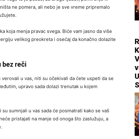
e ništa ne pomera, ali nebo je sve vreme pripremalo
užujete.
lika koja menja pravac svega. Biće vam jasno da više
energiju velikog preokreta i osećaj da konačno dolazite
R
V
u bez reči
v
U
 verovali u vas, niti su očekivali da ćete uspeti da se
S
 Međutim, upravo sada dolazi trenutak u kojem
i su sumnjali u vas sada će posmatrati kako se vaš
neće pristajati na manje od onoga što zaslužuju, a
.