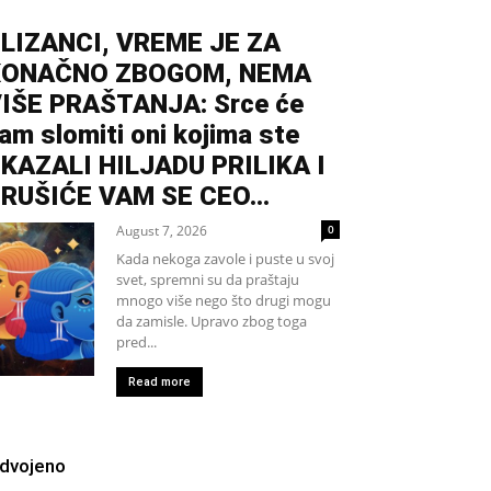
LIZANCI, VREME JE ZA
KONAČNO ZBOGOM, NEMA
IŠE PRAŠTANJA: Srce će
am slomiti oni kojima ste
KAZALI HILJADU PRILIKA I
RUŠIĆE VAM SE CEO...
August 7, 2026
0
Kada nekoga zavole i puste u svoj
svet, spremni su da praštaju
mnogo više nego što drugi mogu
da zamisle. Upravo zbog toga
pred...
Read more
zdvojeno