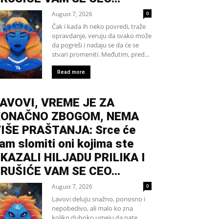
August 7, 2026
0
Čak i kada ih neko povredi, traže
opravdanje, veruju da svako može
da pogreši i nadaju se da će se
stvari promeniti. Međutim, pred...
Read more
AVOVI, VREME JE ZA
KONAČNO ZBOGOM, NEMA
IŠE PRAŠTANJA: Srce će
am slomiti oni kojima ste
KAZALI HILJADU PRILIKA I
RUŠIĆE VAM SE CEO...
August 7, 2026
0
Lavovi deluju snažno, ponosno i
nepobedivo, ali malo ko zna
koliko duboko umeju da pate