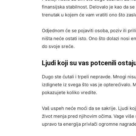
finansijska stabilnost. Delovalo je kao da s
trenutak u kojem će vam vratiti ono što zasl
Odjednom će se pojaviti osoba, poziv ili pri
ništa neće ostati isto. Ono što dolazi nosi 
do svoje sreće.
Ljudi koji su vas potcenili ostaj
Dugo ste ćutali i trpeli nepravde. Mnogi nisu
izdignete iz svega što vas je opterećivalo.
pokazujete koliko vredite.
Vaš uspeh neće moći da se sakrije. Ljudi koj
život menja pred njihovim očima. Vage više 
upravo ta energija privlači ogromne nagrade