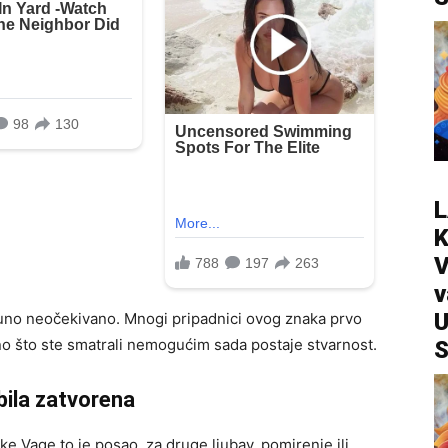
L
V
v
U
uno neočekivano. Mnogi pripadnici ovog znaka prvo
o što ste smatrali nemogućim sada postaje stvarnost.
S
bila zatvorena
ke Vage to je posao, za druge ljubav, pomirenje ili