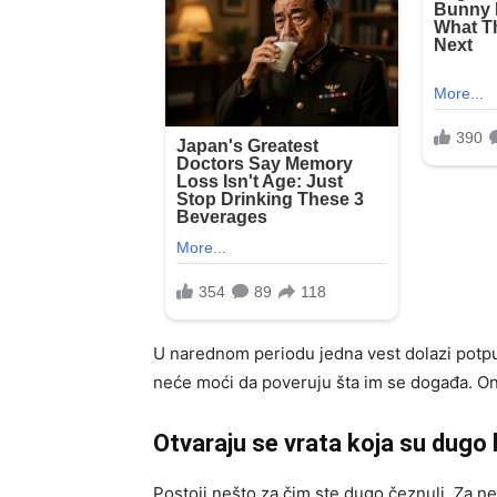
U narednom periodu jedna vest dolazi potp
neće moći da poveruju šta im se događa. On
Otvaraju se vrata koja su dugo 
Postoji nešto za čim ste dugo čeznuli. Za ne