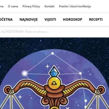
tna
O nama
Privacy Policy
Kontakt
Pravila i Uslovi korištenja
OČETNA
NAJNOVIJE
VIJESTI
HOROSKOP
RECEPTI
LI POZITIVNOM: Nebo se otvara i...