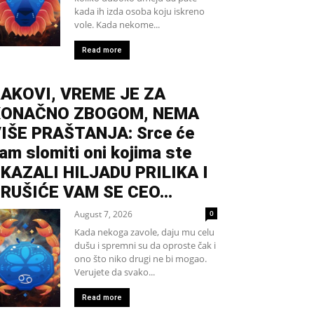
kada ih izda osoba koju iskreno
vole. Kada nekome...
Read more
AKOVI, VREME JE ZA
KONAČNO ZBOGOM, NEMA
IŠE PRAŠTANJA: Srce će
am slomiti oni kojima ste
KAZALI HILJADU PRILIKA I
RUŠIĆE VAM SE CEO...
August 7, 2026
0
Kada nekoga zavole, daju mu celu
dušu i spremni su da oproste čak i
ono što niko drugi ne bi mogao.
Verujete da svako...
Read more