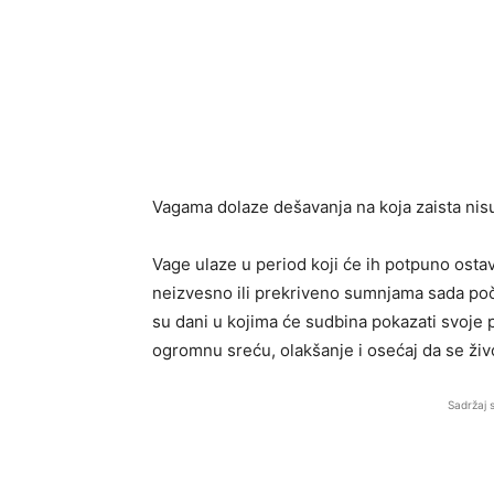
Vagama dolaze dešavanja na koja zaista nis
Vage ulaze u period koji će ih potpuno ostav
neizvesno ili prekriveno sumnjama sada po
su dani u kojima će sudbina pokazati svoje 
ogromnu sreću, olakšanje i osećaj da se živ
Sadržaj 