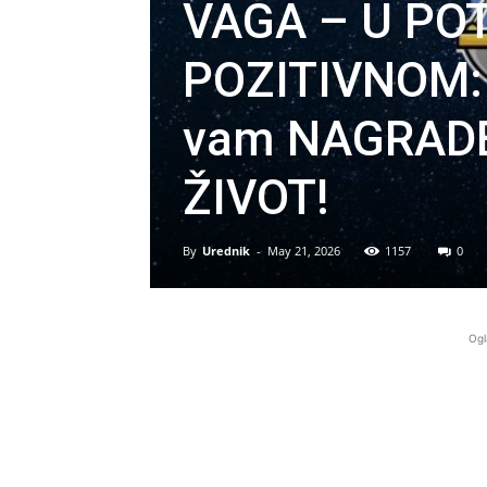
VAGA – U PO
POZITIVNOM: N
vam NAGRADE
ŽIVOT!
By
Urednik
-
May 21, 2026
1157
0
Ogl