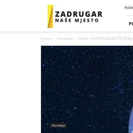
Zadrugar
Poče
Spot
P
Home
Horoskop
VAGA – U POTPUNOM STE ŠOKU, A
Horoskop