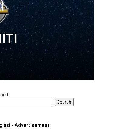
I
ITI
earch
Search
glasi - Advertisement