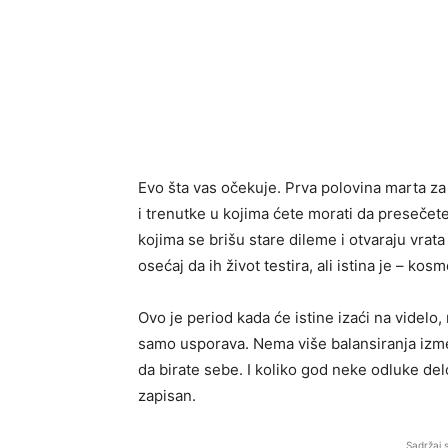
Evo šta vas očekuje. Prva polovina marta z
i trenutke u kojima ćete morati da presečete
kojima se brišu stare dileme i otvaraju vra
osećaj da ih život testira, ali istina je – 
Ovo je period kada će istine izaći na videlo,
samo usporava. Nema više balansiranja izme
da birate sebe. I koliko god neke odluke de
zapisan.
Sadržaj 