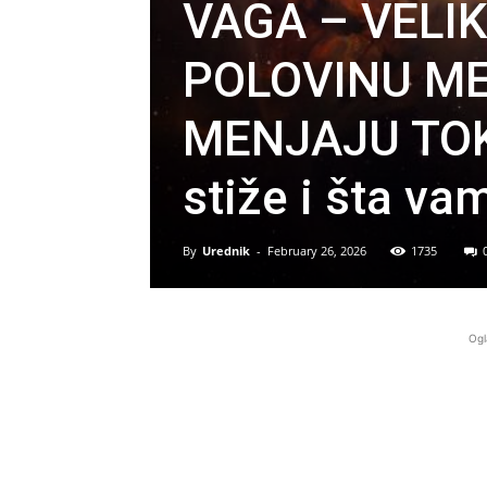
VAGA – VELI
POLOVINU ME
MENJAJU TOK 
stiže i šta v
By
Urednik
-
February 26, 2026
1735
Ogl