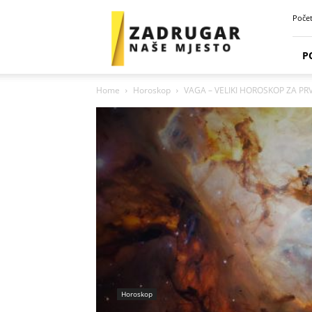
Zadrugar
Poče
Spot
P
Home
Horoskop
VAGA – VELIKI HOROSKOP ZA PR
Horoskop