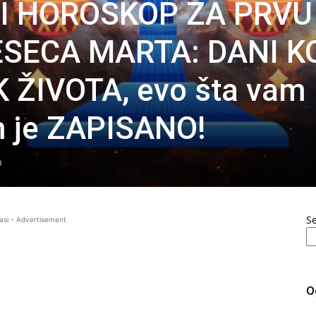
KI HOROSKOP ZA PRVU
SECA MARTA: DANI K
ŽIVOTA, evo šta vam
am je ZAPISANO!
0
S
asi - Advertisement
O