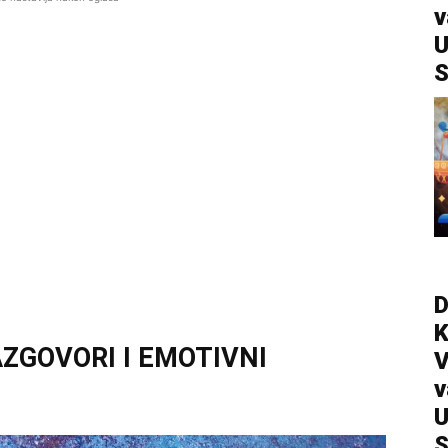
v
U
S
D
AZGOVORI I EMOTIVNI
V
v
U
S