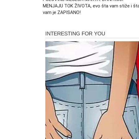
MENJAJU TOK ŽIVOTA, evo šta vam stiže i št
vam je ZAPISANO!
Odnos sa jednom bliskom osobom dolazi na p
olakšanje. Shvatićete ko vas iskreno podrža
Ne bojte se da postavite granice. Vage često
da je vaš unutrašnji mir važniji od spoljašnj
ZDRAVLJE I UNUTRAŠN