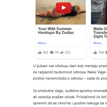
U ljubavi vas očekuju dani koji menjaju pravi
će razjasniti budućnost odnosa. Neke Vage ć
postoji neravnoteža u odnosu – sada će post
Za slobodne Vage, sudbina sprema iznenađe
ali ostavlja snažan utisak. Privlačnost će bit
spremni da se otvorite i pustite nekoga da 