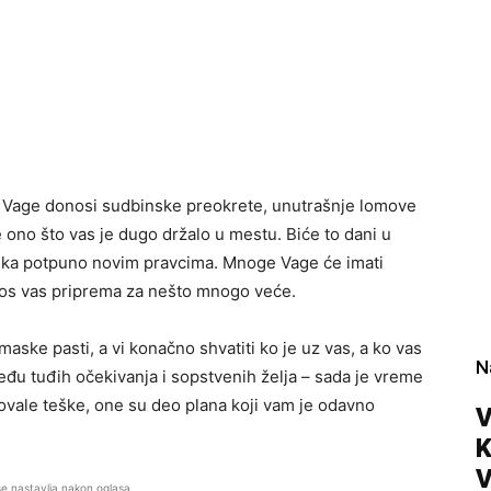
a Vage donosi sudbinske preokrete, unutrašnje lomove
 ono što vas je dugo držalo u mestu. Biće to dani u
ta ka potpuno novim pravcima. Mnoge Vage će imati
kosmos vas priprema za nešto mnogo veće.
 maske pasti, a vi konačno shvatiti ko je uz vas, a ko vas
N
đu tuđih očekivanja i sopstvenih želja – sada je vreme
lovale teške, one su deo plana koji vam je odavno
V
V
se nastavlja nakon oglasa