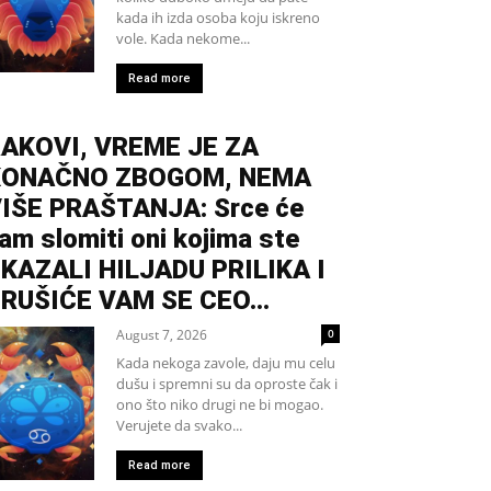
kada ih izda osoba koju iskreno
vole. Kada nekome...
Read more
AKOVI, VREME JE ZA
KONAČNO ZBOGOM, NEMA
IŠE PRAŠTANJA: Srce će
am slomiti oni kojima ste
KAZALI HILJADU PRILIKA I
RUŠIĆE VAM SE CEO...
August 7, 2026
0
Kada nekoga zavole, daju mu celu
dušu i spremni su da oproste čak i
ono što niko drugi ne bi mogao.
Verujete da svako...
Read more