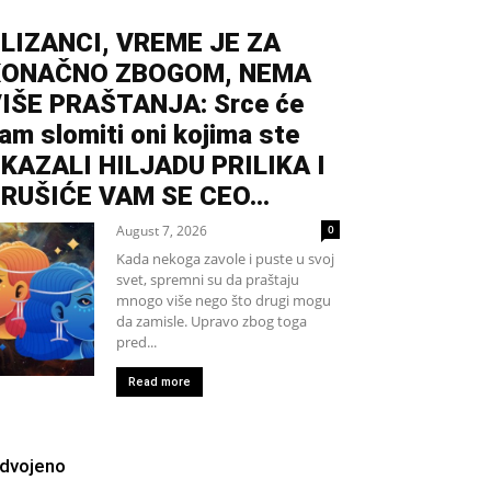
LIZANCI, VREME JE ZA
KONAČNO ZBOGOM, NEMA
IŠE PRAŠTANJA: Srce će
am slomiti oni kojima ste
KAZALI HILJADU PRILIKA I
RUŠIĆE VAM SE CEO...
August 7, 2026
0
Kada nekoga zavole i puste u svoj
svet, spremni su da praštaju
mnogo više nego što drugi mogu
da zamisle. Upravo zbog toga
pred...
Read more
zdvojeno