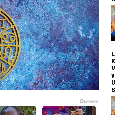
L
V
v
U
S