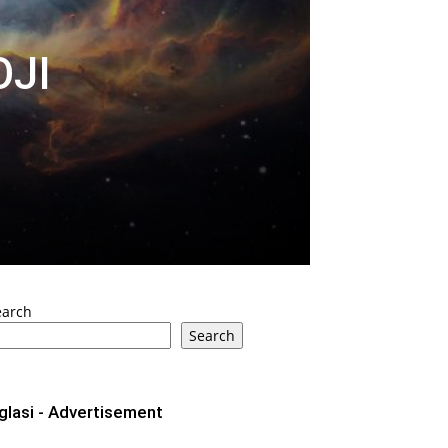
OJI
earch
Search
glasi - Advertisement