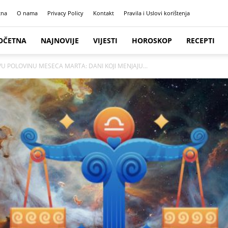
tna
O nama
Privacy Policy
Kontakt
Pravila i Uslovi korištenja
OČETNA
NAJNOVIJE
VIJESTI
HOROSKOP
RECEPTI
VU POLOVINU MESECA MARTA: DANI KOJI MENJAJU...