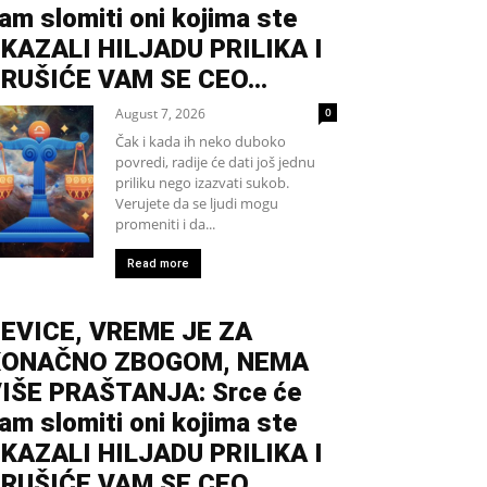
am slomiti oni kojima ste
KAZALI HILJADU PRILIKA I
RUŠIĆE VAM SE CEO...
August 7, 2026
0
Čak i kada ih neko duboko
povredi, radije će dati još jednu
priliku nego izazvati sukob.
Verujete da se ljudi mogu
promeniti i da...
Read more
EVICE, VREME JE ZA
KONAČNO ZBOGOM, NEMA
IŠE PRAŠTANJA: Srce će
am slomiti oni kojima ste
KAZALI HILJADU PRILIKA I
RUŠIĆE VAM SE CEO...