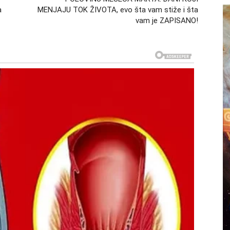
a
MENJAJU TOK ŽIVOTA, evo šta vam stiže i šta
vam je ZAPISANO!
rekretnicu. Moguće je razočaranje, ali i veliko
va, a ko je tu samo kada mu odgovara.
 žele mir po svaku cenu, ali sada je vreme da shvatite
eg privida harmonije.
JA SNAGA – BUĐENJE SVESTI