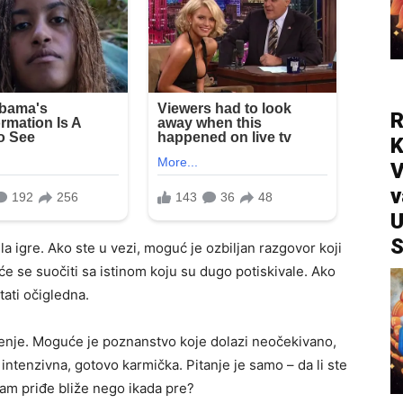
R
V
v
U
S
la igre. Ako ste u vezi, moguć je ozbiljan razgovor koji
e se suočiti sa istinom koju su dugo potiskivale. Ako
ati očigledna.
nje. Moguće je poznanstvo koje dolazi neočekivano,
i intenzivna, gotovo karmička. Pitanje je samo – da li ste
vam priđe bliže nego ikada pre?