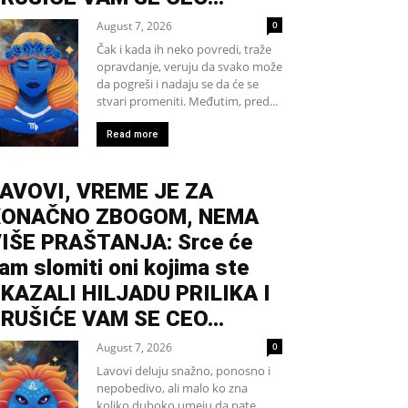
August 7, 2026
0
Čak i kada ih neko povredi, traže
opravdanje, veruju da svako može
da pogreši i nadaju se da će se
stvari promeniti. Međutim, pred...
Read more
AVOVI, VREME JE ZA
KONAČNO ZBOGOM, NEMA
IŠE PRAŠTANJA: Srce će
am slomiti oni kojima ste
KAZALI HILJADU PRILIKA I
RUŠIĆE VAM SE CEO...
August 7, 2026
0
Lavovi deluju snažno, ponosno i
nepobedivo, ali malo ko zna
koliko duboko umeju da pate