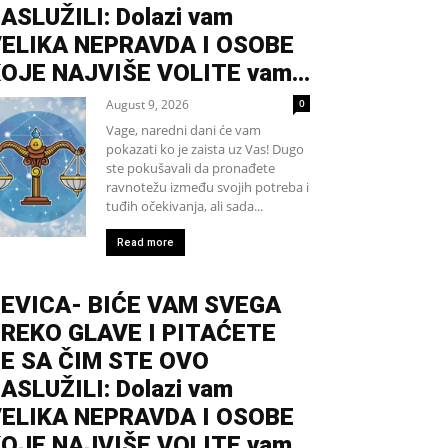
ASLUŽILI: Dolazi vam
ELIKA NEPRAVDA I OSOBE
OJE NAJVIŠE VOLITE vam...
August 9, 2026
0
Vage, naredni dani će vam
pokazati ko je zaista uz Vas! Dugo
ste pokušavali da pronađete
ravnotežu između svojih potreba i
tuđih očekivanja, ali sada...
Read more
EVICA- BIĆE VAM SVEGA
REKO GLAVE I PITAĆETE
E SA ČIM STE OVO
ASLUŽILI: Dolazi vam
ELIKA NEPRAVDA I OSOBE
OJE NAJVIŠE VOLITE vam...