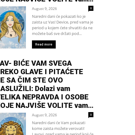
August 9, 2026
0
Naredni dani će pokazati ko je
zaista uz Vas! Device, pred vama je
period u kojem ćete shvatiti da ne
možete baš sve držati pod...
Read more
AV- BIĆE VAM SVEGA
REKO GLAVE I PITAĆETE
E SA ČIM STE OVO
ASLUŽILI: Dolazi vam
ELIKA NEPRAVDA I OSOBE
OJE NAJVIŠE VOLITE vam...
August 9, 2026
0
Naredni dani će Vam pokazati
kome zaista možete verovati!
Lavovi, pred vama je period koji će