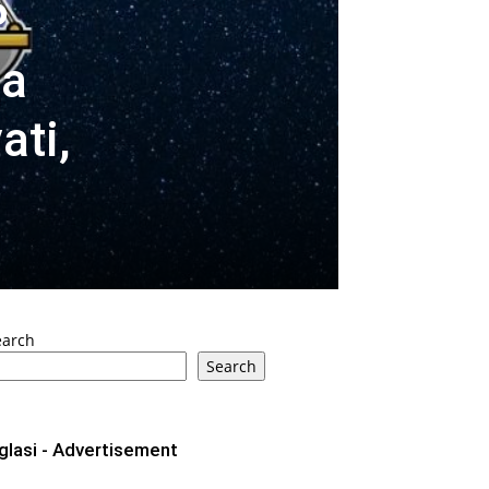
P
ja
ati,
earch
Search
glasi - Advertisement