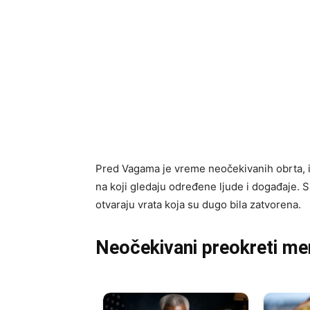
Pred Vagama je vreme neočekivanih obrta, i
na koji gledaju određene ljude i događaje. S
otvaraju vrata koja su dugo bila zatvorena.
Neočekivani preokreti me