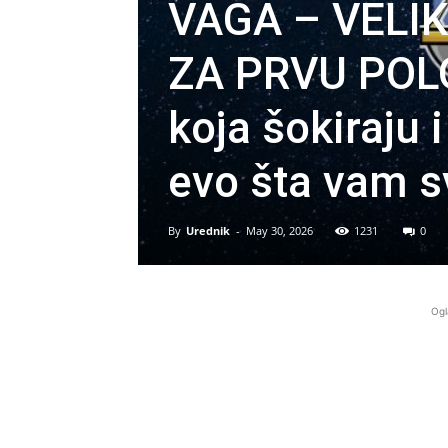
VAGA – VELI
ZA PRVU POL
koja šokiraju 
evo šta vam sv
By
Urednik
-
May 30, 2026
1231
0
Ogl