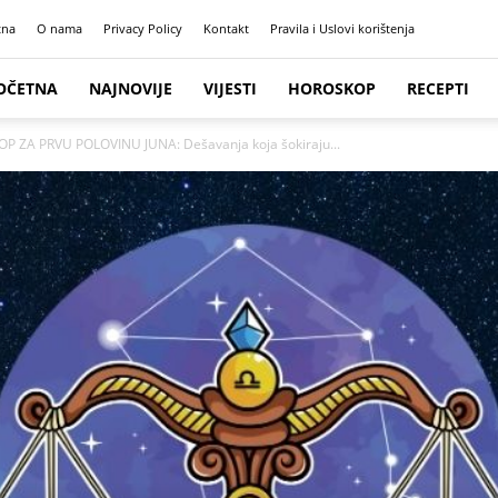
tna
O nama
Privacy Policy
Kontakt
Pravila i Uslovi korištenja
OČETNA
NAJNOVIJE
VIJESTI
HOROSKOP
RECEPTI
P ZA PRVU POLOVINU JUNA: Dešavanja koja šokiraju...