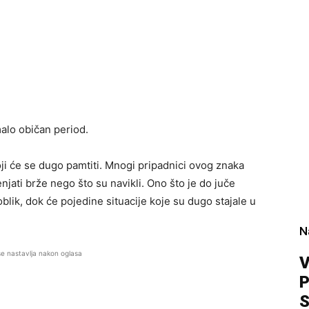
alo običan period.
ji će se dugo pamtiti. Mnogi pripadnici ovog znaka
jati brže nego što su navikli. Ono što je do juče
lik, dok će pojedine situacije koje su dugo stajale u
N
se nastavlja nakon oglasa
V
P
S