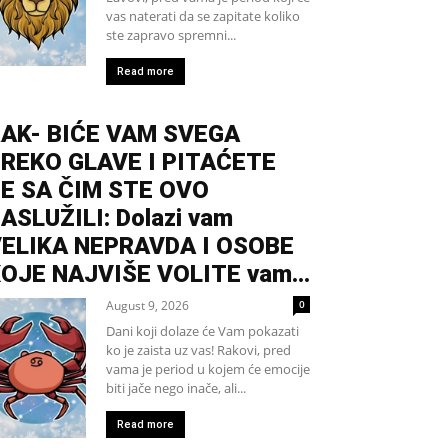
vas naterati da se zapitate koliko
ste zapravo spremni...
Read more
AK- BIĆE VAM SVEGA
REKO GLAVE I PITAĆETE
E SA ČIM STE OVO
ASLUŽILI: Dolazi vam
ELIKA NEPRAVDA I OSOBE
OJE NAJVIŠE VOLITE vam...
August 9, 2026
0
Dani koji dolaze će Vam pokazati
ko je zaista uz vas! Rakovi, pred
vama je period u kojem će emocije
biti jače nego inače, ali...
Read more