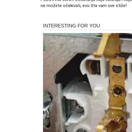
ne možete očekivati, evo šta vam sve stiže!
Ljubavno polje biće među najuzbudljivijim o
znaka suočiće se sa situacijama koje nisu m
Za slobodne Vage posebno će biti zanimljiv
neočekivano. Taj susret može nastati preko p
koje deluju sasvim obične. Ipak, emocije koj
Kod zauzetih Vaga dolazi do razotkrivanja o
pokazati stranu svoje ličnosti koju do sada n
Povratak osobe iz prošlosti
Jedan od najjačih astroloških uticaja tok
pojavljivanja osobe koja je nekada imala va
Neki će dobiti poruku koju nisu očekivali, 
nisu videli. Takav susret može pokrenuti lavi