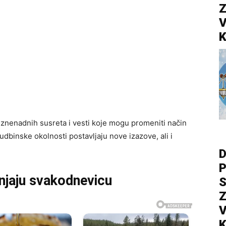
Z
V
K
znenadnih susreta i vesti koje mogu promeniti način
udbinske okolnosti postavljaju nove izazove, ali i
D
P
njaju svakodnevicu
S
Z
V
K