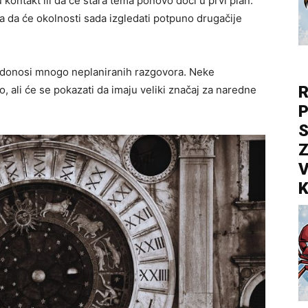
u kontakt ili da će stara tema ponovo doći u prvi plan.
a da će okolnosti sada izgledati potpuno drugačije
 donosi mnogo neplaniranih razgovora. Neke
R
, ali će se pokazati da imaju veliki značaj za naredne
P
S
Z
V
K