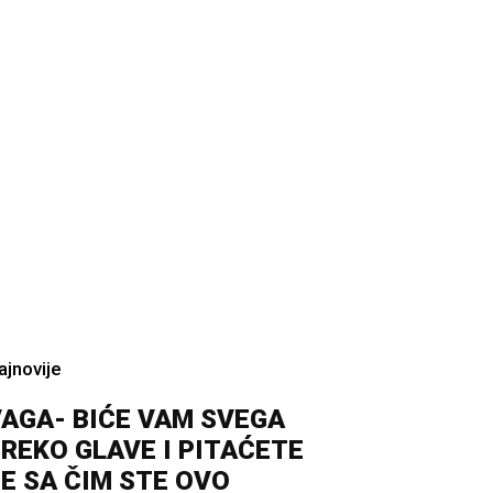
ajnovije
AGA- BIĆE VAM SVEGA
REKO GLAVE I PITAĆETE
E SA ČIM STE OVO