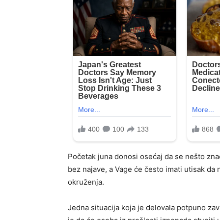
Početak juna donosi osećaj da se nešto zna
bez najave, a Vage će često imati utisak da 
okruženja.
Jedna situacija koja je delovala potpuno z