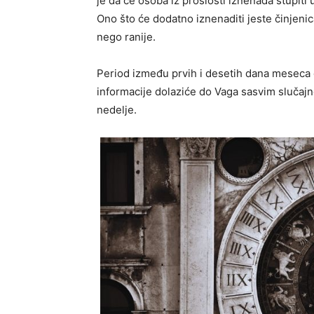
je da će osoba iz prošlosti iznenada stupiti 
Ono što će dodatno iznenaditi jeste činjenic
nego ranije.
Period između prvih i desetih dana meseca
informacije dolaziće do Vaga sasvim slučajno
nedelje.