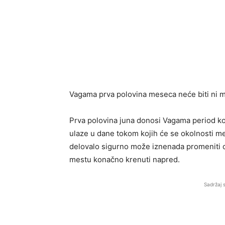
Vagama prva polovina meseca neće biti ni m
Prva polovina juna donosi Vagama period ko
ulaze u dane tokom kojih će se okolnosti men
delovalo sigurno može iznenada promeniti ob
mestu konačno krenuti napred.
Sadržaj 