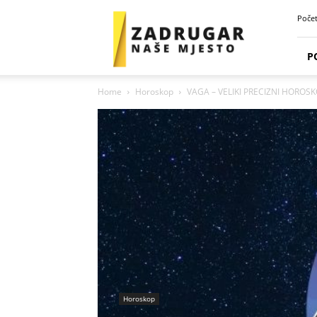
Zadrugar
Poče
Spot
P
Home
Horoskop
VAGA – VELIKI PRECIZNI HOROSKO
Horoskop