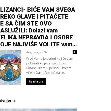
LIZANCI- BIĆE VAM SVEGA
REKO GLAVE I PITAĆETE
E SA ČIM STE OVO
ASLUŽILI: Dolazi vam
ELIKA NEPRAVDA I OSOBE
OJE NAJVIŠE VOLITE vam...
August 9, 2026
0
Pred Vama je period koji će vam
pokazati ko je zaista uz vas.
Blizanci ulaze u period u kojem
više ništa neće moći da se...
Read more
zdvojeno