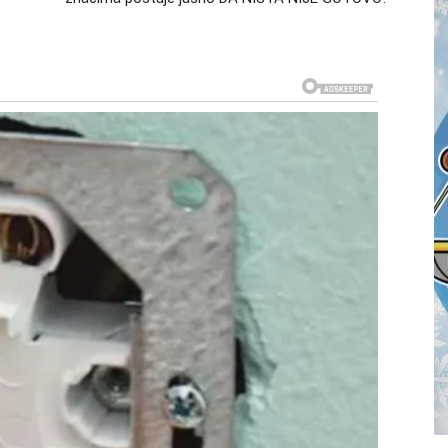
blastima tokom prve polovine juna. Mnogi pripadnici
ogli ni da pretpostave.
 susret sa osobom koja se pojavljuje potpuno
rijatelja, tokom kraćeg putovanja ili kroz okolnosti
e će se probuditi neće biti nimalo obične.
sećanja koja su dugo bila potiskivana. Partner može
ije otkrivao, što će izazvati veliko iznenađenje.
om ovog perioda ukazuje na mogućnost ponovnog
žnu ulogu u životu Vage.
dok će drugi sasvim slučajno sresti nekoga koga dugo
nu emocija i otvoriti pitanja za koja se verovalo da su