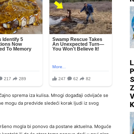
L
P
S
Z
V
čajno sprema iza kulisa. Mnogi događaji odvijaće se
ne mogu da predvide sledeći korak ljudi iz svog
K
avršeno mogla bi ponovo da postane aktuelna. Moguće