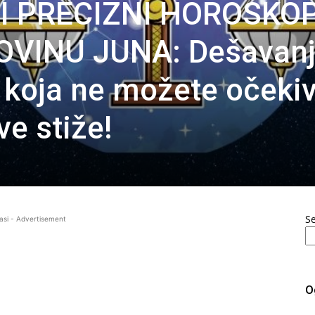
KI PRECIZNI HOROSKO
OVINU JUNA: Dešavan
i koja ne možete očekiv
e stiže!
S
asi - Advertisement
O