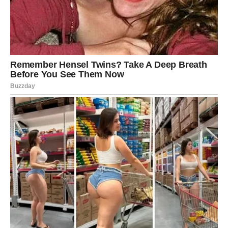
Pred kraj maja Vage ulaze u period donošenja velike
odluke. To može biti odluka vezana za ljubav, posao,
preseljenje ili prekid jednog važnog odnosa. Ono što je
sigurno jeste da posle toga ništa neće ostati isto.
Sudbina Vagama donosi snažnu lekciju — više neće moći
da žive između dve strane, da ćute kada ih nešto boli ili
da trpe odnose koji ih iscrpljuju. Upravo zato mnoge Vage
krajem maja postaju mnogo jače nego ranije.