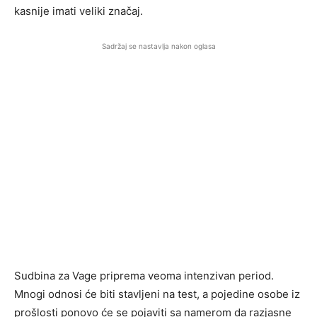
kasnije imati veliki značaj.
Sadržaj se nastavlja nakon oglasa
Sudbina za Vage priprema veoma intenzivan period.
Mnogi odnosi će biti stavljeni na test, a pojedine osobe iz
prošlosti ponovo će se pojaviti sa namerom da razjasne