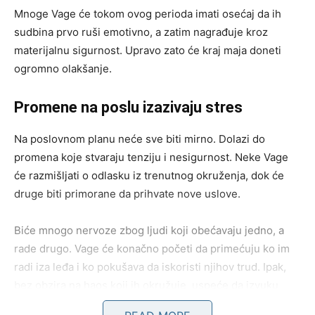
Mnoge Vage će tokom ovog perioda imati osećaj da ih
sudbina prvo ruši emotivno, a zatim nagrađuje kroz
materijalnu sigurnost. Upravo zato će kraj maja doneti
ogromno olakšanje.
Promene na poslu izazivaju stres
Na poslovnom planu neće sve biti mirno. Dolazi do
promena koje stvaraju tenziju i nesigurnost. Neke Vage
će razmišljati o odlasku iz trenutnog okruženja, dok će
druge biti primorane da prihvate nove uslove.
Biće mnogo nervoze zbog ljudi koji obećavaju jedno, a
rade drugo. Vage će konačno početi da primećuju ko im
radi iza leđa i ko pokušava da iskoristi njihov trud. Ipak,
bez obzira na haos koji ih okružuje, uspeće da izvuku
korist iz cele situacije.