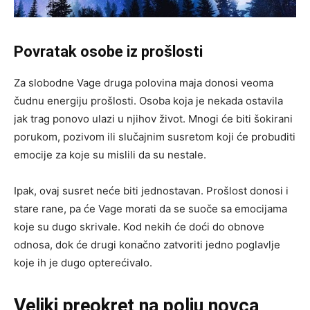
Povratak osobe iz prošlosti
Za slobodne Vage druga polovina maja donosi veoma
čudnu energiju prošlosti. Osoba koja je nekada ostavila
jak trag ponovo ulazi u njihov život. Mnogi će biti šokirani
porukom, pozivom ili slučajnim susretom koji će probuditi
emocije za koje su mislili da su nestale.
Ipak, ovaj susret neće biti jednostavan. Prošlost donosi i
stare rane, pa će Vage morati da se suoče sa emocijama
koje su dugo skrivale. Kod nekih će doći do obnove
odnosa, dok će drugi konačno zatvoriti jedno poglavlje
koje ih je dugo opterećivalo.
Veliki preokret na polju novca