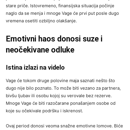
stare priče. Istovremeno, finansijska situacija počinje
naglo da se menja i mnoge Vage će prvi put posle dugo
vremena osetiti ozbiljno olakšanje.
Emotivni haos donosi suze i
neočekivane odluke
Istina izlazi na videlo
Vage će tokom druge polovine maja saznati nešto što
dugo nije bilo poznato. To može biti vezano za partnera,
bivšu ljubav ili osobu kojoj su verovale bez rezerve.
Mnoge Vage će biti razočarane ponašanjem osobe od
koje su očekivale podršku i iskrenost.
Ovaj period donosi veoma snažne emotivne lomove. Biće