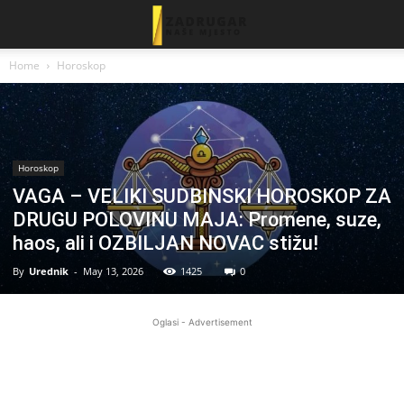
Home
Horoskop
Horoskop
VAGA – VELIKI SUDBINSKI HOROSKOP ZA
DRUGU POLOVINU MAJA: Promene, suze,
haos, ali i OZBILJAN NOVAC stižu!
By
Urednik
-
May 13, 2026
1425
0
Oglasi - Advertisement