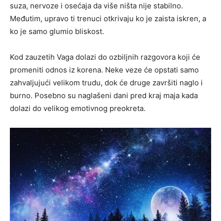
suza, nervoze i osećaja da više ništa nije stabilno.
Međutim, upravo ti trenuci otkrivaju ko je zaista iskren, a
ko je samo glumio bliskost.
Kod zauzetih Vaga dolazi do ozbiljnih razgovora koji će
promeniti odnos iz korena. Neke veze će opstati samo
zahvaljujući velikom trudu, dok će druge završiti naglo i
burno. Posebno su naglašeni dani pred kraj maja kada
dolazi do velikog emotivnog preokreta.