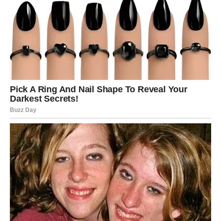
porodičnih nesuglasica koje ponovo izlaze na površinu.
Vage će želeti mir, ali ga neće lako pronaći.
Ipak, upravo kroz te sukobe dolazi do važnog razjašnjenja
odnosa. Mnoge Vage će prvi put jasno pokazati šta
osećaju i više neće pristajati na ćutanje zarad mira.
Sudbinska odluka menja pravac života