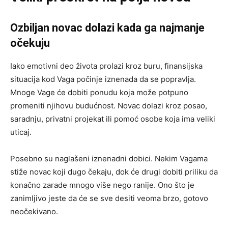
Ozbiljan novac dolazi kada ga najmanje
očekuju
Iako emotivni deo života prolazi kroz buru, finansijska
situacija kod Vaga počinje iznenada da se popravlja.
Mnoge Vage će dobiti ponudu koja može potpuno
promeniti njihovu budućnost. Novac dolazi kroz posao,
saradnju, privatni projekat ili pomoć osobe koja ima veliki
uticaj.
Posebno su naglašeni iznenadni dobici. Nekim Vagama
stiže novac koji dugo čekaju, dok će drugi dobiti priliku da
konačno zarade mnogo više nego ranije. Ono što je
zanimljivo jeste da će se sve desiti veoma brzo, gotovo
neočekivano.