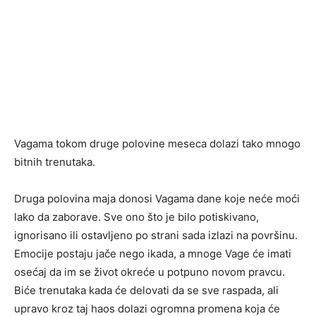
Vagama tokom druge polovine meseca dolazi tako mnogo
bitnih trenutaka.
Druga polovina maja donosi Vagama dane koje neće moći
lako da zaborave. Sve ono što je bilo potiskivano,
ignorisano ili ostavljeno po strani sada izlazi na površinu.
Emocije postaju jače nego ikada, a mnoge Vage će imati
osećaj da im se život okreće u potpuno novom pravcu.
Biće trenutaka kada će delovati da se sve raspada, ali
upravo kroz taj haos dolazi ogromna promena koja će