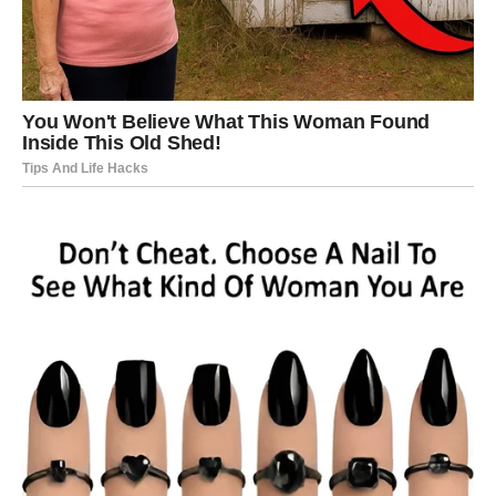
Za neke Vage dolazi mogućnost promene posla ili
početka potpuno novog životnog poglavlja. Iako ćete u
početku imati određene sumnje, vrlo brzo ćete shvatiti da
je upravo to prilika koju ste čekali.
Ovo je period kada treba da verujete sebi više nego
ikada. Sve što sada započnete ima potencijal da vam
donese dugoročnu stabilnost i uspeh.