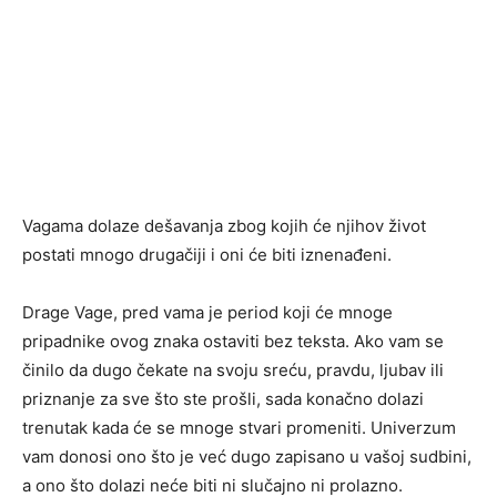
Vagama dolaze dešavanja zbog kojih će njihov život
postati mnogo drugačiji i oni će biti iznenađeni.
Drage Vage, pred vama je period koji će mnoge
pripadnike ovog znaka ostaviti bez teksta. Ako vam se
činilo da dugo čekate na svoju sreću, pravdu, ljubav ili
priznanje za sve što ste prošli, sada konačno dolazi
trenutak kada će se mnoge stvari promeniti. Univerzum
vam donosi ono što je već dugo zapisano u vašoj sudbini,
a ono što dolazi neće biti ni slučajno ni prolazno.