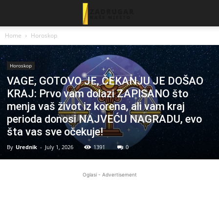
Home
Horoskop
Horoskop
VAGE, GOTOVO JE, ČEKANJU JE DOŠAO
KRAJ: Prvo vam dolazi ZAPISANO što
menja vaš život iz korena, ali vam kraj
perioda donosi NAJVEĆU NAGRADU, evo
šta vas sve očekuje!
By
Urednik
-
July 1, 2026
1391
0
Oglasi - Advertisement