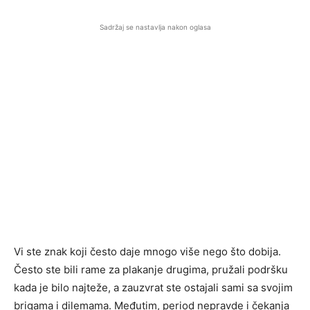
Sadržaj se nastavlja nakon oglasa
Vi ste znak koji često daje mnogo više nego što dobija.
Često ste bili rame za plakanje drugima, pružali podršku
kada je bilo najteže, a zauzvrat ste ostajali sami sa svojim
brigama i dilemama. Međutim, period nepravde i čekanja