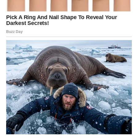
Sudbinski preokret dolazi onda
kada ga najmanje očekujete
Život vam sprema situaciju koju trenutno ne možete ni da
zamislite. Možda ste izgubili veru da će se neke stvari
ikada promeniti, ali upravo tada sudbina odlučuje da vas
iznenadi.
Pred vama su dani u kojima ćete dobiti potvrdu da ništa
nije bilo uzalud. Ljudi koji su vas povredili shvatiće koliko
ste vredeli, a oni koji su vas iskreno voleli biće uz vas
kada vam bude najpotrebnije.
Karma vam donosi ono što ste zaslužili