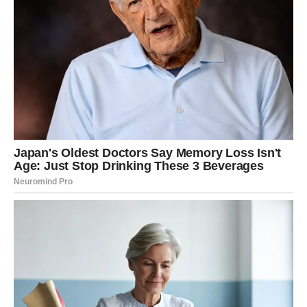
prošlosti. Sudbina sada može da organizuje neočekivan
susret ili kontakt koji će vas potpuno iznenaditi. Pitanje je
samo da li ćete želeti da pružite još jednu šansu ili ćete
konačno odlučiti da nastavite dalje.
Bez obzira na odluku, jedno je sigurno – pred vama je
emotivni period koji će doneti odgovore na pitanja koja
vas dugo muče.
Nova ljubav donosi osećaj sreće koji ste
zaboravili
Ako ste dugo bili sami, upravo sada počinje period u
kojem će se sve promeniti. Nova osoba ulazi u vaš život
sa posebnom energijom. Pored nje ćete ponovo početi
da verujete u ljubav, poverenje i zajedničku budućnost.