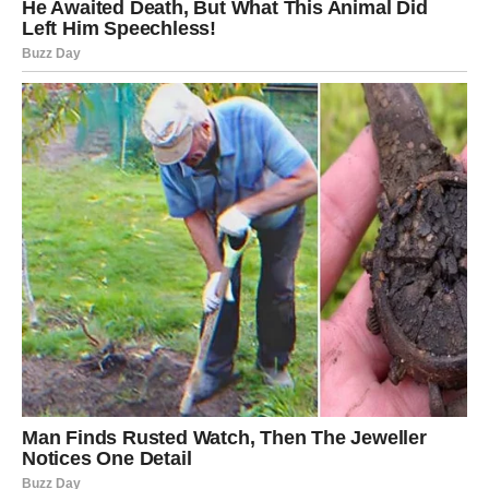
Vi ste znak koji retko uzvraća lošim na loše. Upravo zbog
toga, karma sada radi u vašu korist. Nagrade koje dolaze
nisu samo materijalne ili emotivne – one su dokaz da se
dobrota, iskrenost i strpljenje na kraju ipak isplate.
Mnoge Vage će konačno osetiti unutrašnji mir koji dugo
traže. To će biti najveća pobeda od svih.
Najveća nagrada stiže na samom
kraju ovog perioda
Ono što vas posebno očekuje jeste ostvarenje jedne
velike želje. Možda ste na nju čekali mesecima ili čak
godinama, ali sada dolazi trenutak kada ćete shvatiti da je
sve bilo deo većeg plana.