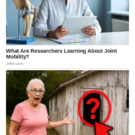
Ovo nije prolazna priča. Za mnoge Vage upravo sada
počinje ljubavna priča koja može trajati godinama.
Novac i posao donose veliko
iznenađenje
Kada su finansije u pitanju, pred vama je period značajnih
promena. Mnogi pripadnici znaka konačno će dobiti
priliku koju dugo čekaju. Moguće su povišice, novi
poslovni projekti, ali i neočekivani novčani dobici.
Vi ste dugo ulagali trud bez pravog priznanja. Sada dolazi
vreme kada će ljudi konačno videti koliko vredite.
Velika poslovna ponuda menja vašu
budućnost