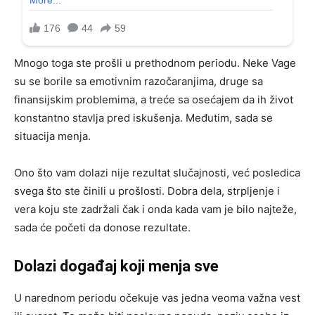
Mnogo toga ste prošli u prethodnom periodu. Neke Vage
su se borile sa emotivnim razočaranjima, druge sa
finansijskim problemima, a treće sa osećajem da ih život
konstantno stavlja pred iskušenja. Međutim, sada se
situacija menja.
Ono što vam dolazi nije rezultat slučajnosti, već posledica
svega što ste činili u prošlosti. Dobra dela, strpljenje i
vera koju ste zadržali čak i onda kada vam je bilo najteže,
sada će početi da donose rezultate.
Dolazi događaj koji menja sve
U narednom periodu očekuje vas jedna veoma važna vest