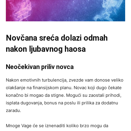
Novčana sreća dolazi odmah
nakon ljubavnog haosa
Neočekivan priliv novca
Nakon emotivnih turbulencija, zvezde vam donose veliko
olakšanje na finansijskom planu. Novac koji dugo čekate
konačno bi mogao da stigne. Mogući su zaostali prihodi,
isplata dugovanja, bonus na poslu ili prilika za dodatnu
zaradu.
Mnoge Vage će se iznenaditi koliko brzo mogu da