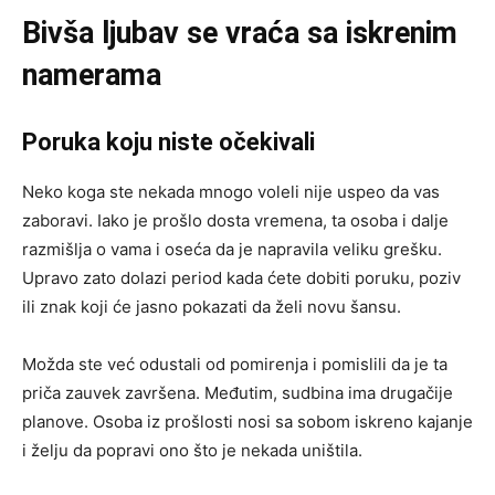
Bivša ljubav se vraća sa iskrenim
namerama
Poruka koju niste očekivali
Neko koga ste nekada mnogo voleli nije uspeo da vas
zaboravi. Iako je prošlo dosta vremena, ta osoba i dalje
razmišlja o vama i oseća da je napravila veliku grešku.
Upravo zato dolazi period kada ćete dobiti poruku, poziv
ili znak koji će jasno pokazati da želi novu šansu.
Možda ste već odustali od pomirenja i pomislili da je ta
priča zauvek završena. Međutim, sudbina ima drugačije
planove. Osoba iz prošlosti nosi sa sobom iskreno kajanje
i želju da popravi ono što je nekada uništila.