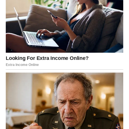
Razgovori koji su dugo odlagani konačno će doneti
razumevanje i pomirenje.
Moguće je da ćete dobiti podršku od osobe od koje ste
najmanje očekivali pomoć. To će vam dati dodatnu snagu
da se suočite sa svim izazovima koji dolaze.
Rešavanje starih nesporazuma
Neki konflikti iz prošlosti konačno će biti završeni. Vreme
je da se okrenete budućnosti i ostavite iza sebe sve ono
što vas je opterećivalo.
Osećaćete veliko olakšanje kada shvatite da više ne
morate da nosite teret starih problema.