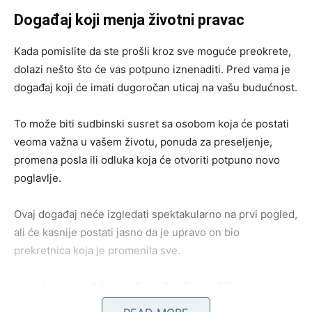
Događaj koji menja životni pravac
Kada pomislite da ste prošli kroz sve moguće preokrete,
dolazi nešto što će vas potpuno iznenaditi. Pred vama je
događaj koji će imati dugoročan uticaj na vašu budućnost.
To može biti sudbinski susret sa osobom koja će postati
veoma važna u vašem životu, ponuda za preseljenje,
promena posla ili odluka koja će otvoriti potpuno novo
poglavlje.
Ovaj događaj neće izgledati spektakularno na prvi pogled,
ali će kasnije postati jasno da je upravo on bio
prekretnica koja je promenila sve.
Intuicija će biti vaš najbolji vodič