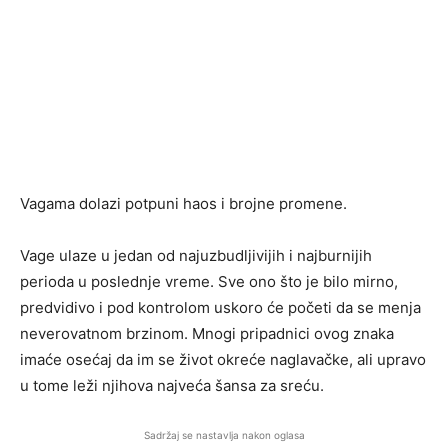
Vagama dolazi potpuni haos i brojne promene.
Vage ulaze u jedan od najuzbudljivijih i najburnijih
perioda u poslednje vreme. Sve ono što je bilo mirno,
predvidivo i pod kontrolom uskoro će početi da se menja
neverovatnom brzinom. Mnogi pripadnici ovog znaka
imaće osećaj da im se život okreće naglavačke, ali upravo
u tome leži njihova najveća šansa za sreću.
Sadržaj se nastavlja nakon oglasa