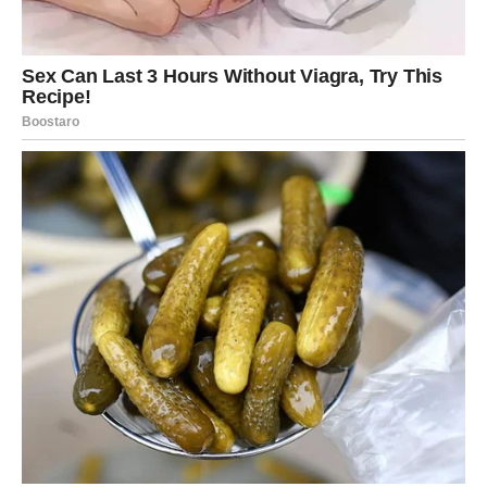
Bivša ljubav koja želi povratak, novčana sreća koja dolazi
kao nagrada za vaš trud i sudbinski događaj koji menja
budućnost – sve to čini jedan neverovatan niz okolnosti
koji će obeležiti naredni period.