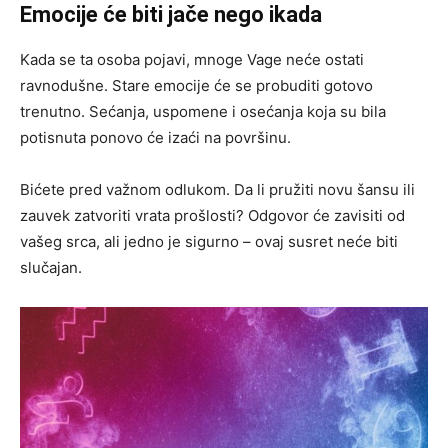
Emocije će biti jače nego ikada
Kada se ta osoba pojavi, mnoge Vage neće ostati
ravnodušne. Stare emocije će se probuditi gotovo
trenutno. Sećanja, uspomene i osećanja koja su bila
potisnuta ponovo će izaći na površinu.
Bićete pred važnom odlukom. Da li pružiti novu šansu ili
zauvek zatvoriti vrata prošlosti? Odgovor će zavisiti od
vašeg srca, ali jedno je sigurno – ovaj susret neće biti
slučajan.