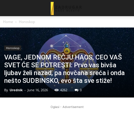
Home
Horoskop
Horoskop
VAGE, JEDNOM REČJU HAOS, CEO VAŠ
SVET ĆE SE POTRESTI: Prvo vas bivša
ljubav želi nazad, pa novčana sreća i onda
nešto SUDBINSKO, evo šta sve stiže!
By
Urednik
-
June 16, 2026
4262
0
Oglasi - Advertisement