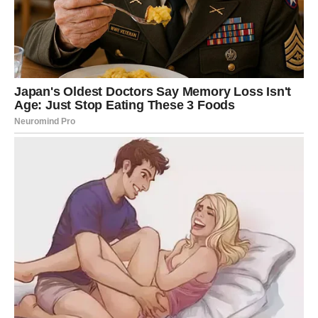
Vreme je da prihvatite promene
Haos koji donosi sreću
Iako će vam se u pojedinim trenucima činiti da se sve
dešava prebrzo, važno je da znate da je ovaj haos
zapravo put ka nečemu mnogo boljem. Svaka promena
koja dolazi ima svoj razlog i vodi vas ka srećnijem periodu
života.