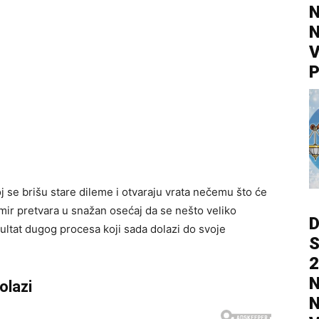
N
N
V
P
oj se brišu stare dileme i otvaraju vrata nečemu što će
nemir pretvara u snažan osećaj da se nešto veliko
D
ezultat dugog procesa koji sada dolazi do svoje
S
2
N
olazi
N