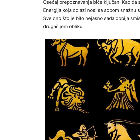
Osećaj prepoznavanja biće ključan. Kao da s
Energija koja dolazi nosi sa sobom snažnu s
Sve ono što je bilo nejasno sada dobija smis
drugačijem obliku.