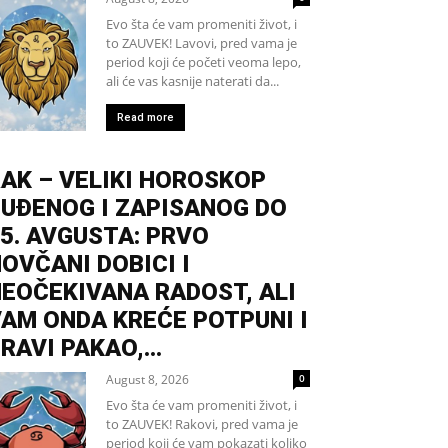
Evo šta će vam promeniti život, i
to ZAUVEK! Lavovi, pred vama je
period koji će početi veoma lepo,
ali će vas kasnije naterati da...
Read more
AK – VELIKI HOROSKOP
UĐENOG I ZAPISANOG DO
5. AVGUSTA: PRVO
OVČANI DOBICI I
EOČEKIVANA RADOST, ALI
AM ONDA KREĆE POTPUNI I
RAVI PAKAO,...
August 8, 2026
0
Evo šta će vam promeniti život, i
to ZAUVEK! Rakovi, pred vama je
period koji će vam pokazati koliko