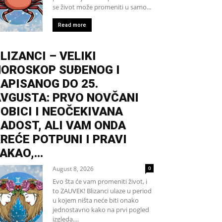
se život može promeniti u samo...
Read more
LIZANCI – VELIKI
HOROSKOP SUĐENOG I
APISANOG DO 25.
VGUSTA: PRVO NOVČANI
OBICI I NEOČEKIVANA
ADOST, ALI VAM ONDA
REĆE POTPUNI I PRAVI
AKAO,...
August 8, 2026
0
Evo šta će vam promeniti život, i
to ZAUVEK! Blizanci ulaze u period
u kojem ništa neće biti onako
jednostavno kako na prvi pogled
izgleda....