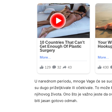
U narednom periodu, mnoge Vage će se suoči
su dugo priželjkivale ili očekivale. To može b
njihovog života. Ono što je važno jeste da 
biti jasan gotovo odmah.