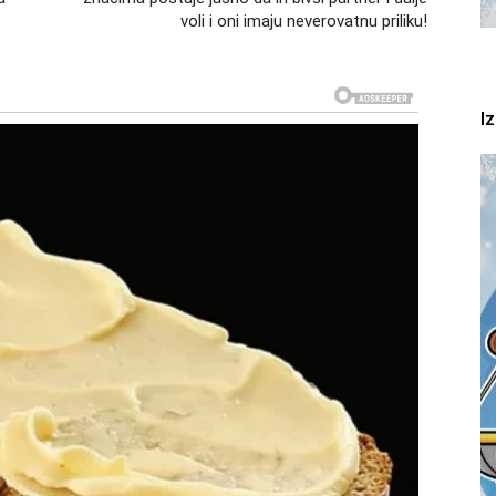
et koji ostavlja dubok trag. Neko iz prošlosti može se
voli i oni imaju neverovatnu priliku!
. Takođe, postoji mogućnost upoznavanja osobe koja
enuti niz događaja koji menjaju pravac života.
I
dolazi trenutak konačne odluke. Više neće biti prostora
ućnosti povratka na staro.
 preokret
ac
se iznenađenje koje može potpuno promeniti tok
ja zahteva brzu reakciju, ali i donosi mogućnost velikog
i nisu očekivale.
eći će se naći u poziciji da donesu odluku koja ima
e da ništa više neće biti isto nakon ovog perioda.