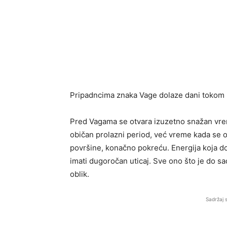
Pripadncima znaka Vage dolaze dani tokom 
Pred Vagama se otvara izuzetno snažan vreme
običan prolazni period, već vreme kada se o
površine, konačno pokreću. Energija koja dol
imati dugoročan uticaj. Sve ono što je do sada
oblik.
Sadržaj 