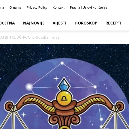
tna
O nama
Privacy Policy
Kontakt
Pravila i Uslovi korištenja
OČETNA
NAJNOVIJE
VIJESTI
HOROSKOP
RECEPTI
BITI KLJUČNA: Ono što stiže menja...