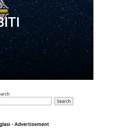
ITI
earch
Search
glasi - Advertisement