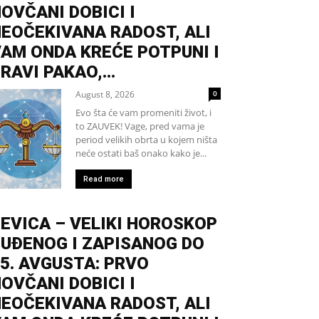
OVČANI DOBICI I
EOČEKIVANA RADOST, ALI
AM ONDA KREĆE POTPUNI I
RAVI PAKAO,...
August 8, 2026
0
Evo šta će vam promeniti život, i
to ZAUVEK! Vage, pred vama je
period velikih obrta u kojem ništa
neće ostati baš onako kako je...
Read more
EVICA – VELIKI HOROSKOP
UĐENOG I ZAPISANOG DO
5. AVGUSTA: PRVO
OVČANI DOBICI I
EOČEKIVANA RADOST, ALI