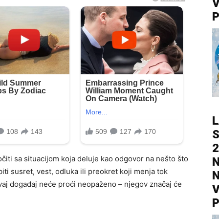
V
P
L
S
2
ti sa situacijom koja deluje kao odgovor na nešto što
N
iti susret, vest, odluka ili preokret koji menja tok
N
ovaj događaj neće proći neopaženo – njegov značaj će
V
P