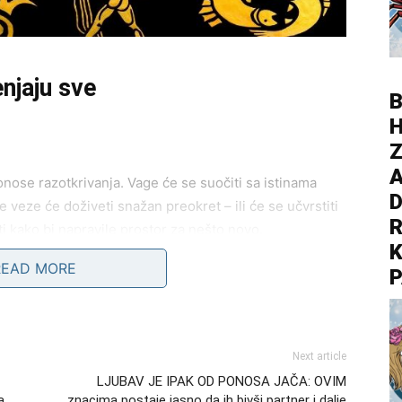
njaju sve
B
Z
A
ose razotkrivanja. Vage će se suočiti sa istinama
D
e veze će doživeti snažan preokret – ili će se učvrstiti
R
ti kako bi napravile prostor za nešto novo.
K
READ MORE
P
o je bilo neizgovoreno sada izlazi na videlo. Emocije
će jasno videti gde se nalaze i šta zaista ima vrednost u
Next article
luka
LJUBAV JE IPAK OD PONOSA JAČA: OVIM
a
znacima postaje jasno da ih bivši partner i dalje