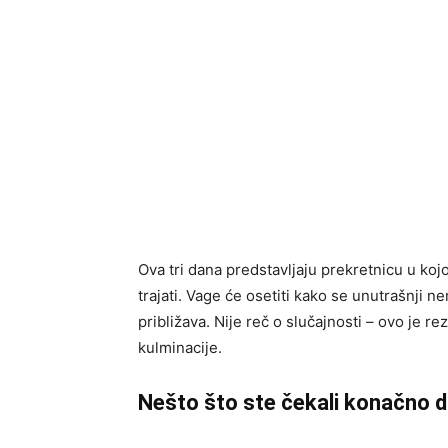
Ova tri dana predstavljaju prekretnicu u koj
trajati. Vage će osetiti kako se unutrašnji 
približava. Nije reč o slučajnosti – ovo je r
kulminacije.
Nešto što ste čekali konačno d