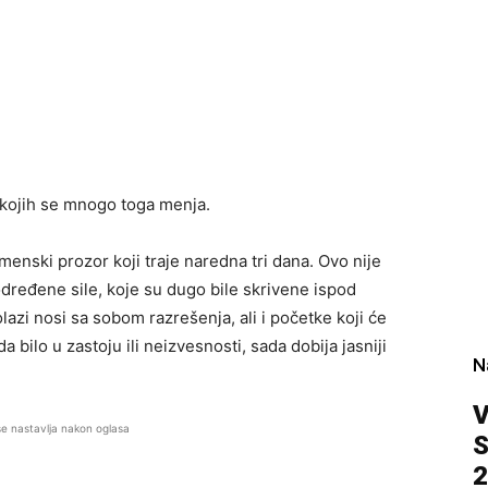
kojih se mnogo toga menja.
nski prozor koji traje naredna tri dana. Ovo nije
dređene sile, koje su dugo bile skrivene ispod
azi nosi sa sobom razrešenja, ali i početke koji će
 bilo u zastoju ili neizvesnosti, sada dobija jasniji
N
V
se nastavlja nakon oglasa
S
2