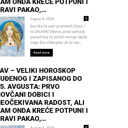
AM ONDA KREĆE POTPUNI I
RAVI PAKAO,...
August 8, 2026
0
Evo šta će vam promeniti život, i
to ZAUVEK! Device, pred vama je
period koji će početi mnogo lepše
nego što očekujete, ali će vas...
Read more
AV – VELIKI HOROSKOP
UĐENOG I ZAPISANOG DO
5. AVGUSTA: PRVO
OVČANI DOBICI I
EOČEKIVANA RADOST, ALI
AM ONDA KREĆE POTPUNI I
RAVI PAKAO,...
August 8, 2026
0