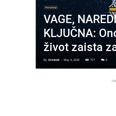
Horoskop
VAGE, NARED
KLJUČNA: Ono 
život zaista z
By
Urednik
-
May 4, 2026
757
0
Ogl