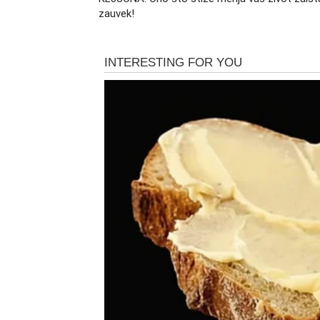
Za mnoge Vage, ovaj period može doneti susr
zauvek!
vratiti, ali u potpuno drugačijem kontekstu
nosi snažnu karmičku energiju i koja će pokr
Sa druge strane, za one koji su već u vezi, 
za neizvesnost – sve postaje jasno, bez mog
Profesionalni i finansijski
Neočekivana prilika menja prav
Na poslovnom planu, naredna tri dana dono
karijere. Vage će se naći pred situacijom ko
napretka. Ova prilika može doći iz pravca koj
Neki će dobiti ponudu, drugi priznanje, a tr
dugoročne posledice. Ono što je sigurno jest