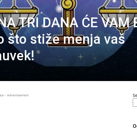
NA TRI DANA ĆE VAM B
što stiže menja vaš
auvek!
S
asi - Advertisement
O