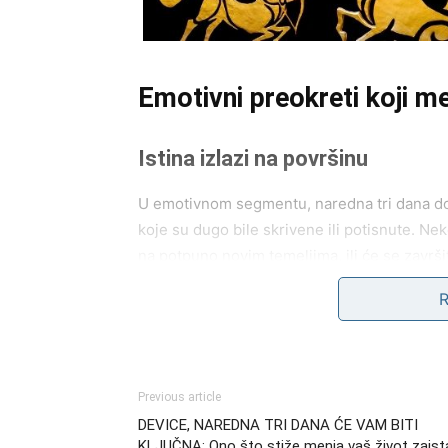
Emotivni preokreti koji me
Istina izlazi na površinu
U emotivnom segmentu, naredna tri dana don
koje su dugo bile skrivene ili potisnute. Nek
na potpuno novim temeljima, ili će se završi
Ovo je period kada maske padaju. Sve ono št
će biti intenzivne, ali i oslobađajuće. Vage 
njihovom životu.
Previous article
Sudbinski susret ili konačna od
DEVICE, NAREDNA TRI DANA ĆE VAM BITI
KLJUČNA: Ono što stiže menja vaš život zaist