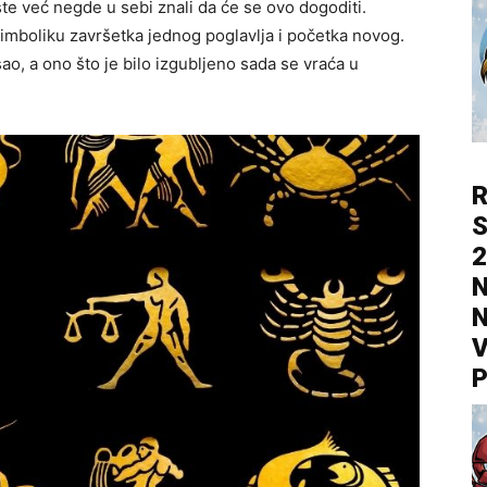
te već negde u sebi znali da će se ovo dogoditi.
imboliku završetka jednog poglavlja i početka novog.
ao, a ono što je bilo izgubljeno sada se vraća u
R
S
2
N
N
V
P