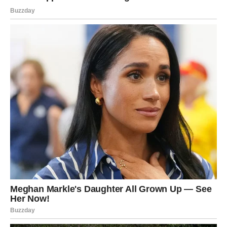
Decembar donosi
konačno olakšanje
.
✓ Ljubav koja se stabilizuje – ili vraća
Decembar vraća mir Jarčevima.
Ako je osoba iz prošlosti važna, vraća se.
Ako nije – život dovodi novu, mnogo zreliju ljubav.
A ako je Jarac u vezi — odnosi se popravljaju, stabilizuju,
postaju iskreniji i jači.
Zašto je Jarac izabran?
Jer je radio, davao, trudio se, bio jak čak i kad nije imao
snage.
Jer je nosio druge na leđima, a zaboravio sebe.
Sudbina mu sada vraća
duplo
.