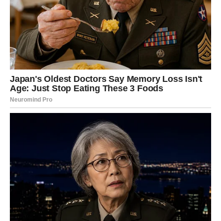
✓ Sudbinska ljubav
Ako je Škorpija sama – decembar donosi
susret
.
Ako je u vezi – dolazi do preokreta na bolje.
Ako je u prekidu – stiže poruka koja menja sve.
Zašto je Škorpija u izabranim
znakovima?
Jer je predugo ćutala, borila se, praštala i izdržala ono što
drugi ne bi.
Decembar je trenutak u kojem sudbina kaže:
„Dosta je bilo bola. Sada je vreme za tvoju nagradu.“
2. JARAC – Sve što si gradio,