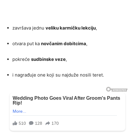
završava jednu
veliku karmičku lekciju
,
otvara put ka
novčanim dobitcima
,
pokreće
sudbinske veze
,
i nagrađuje one koji su najduže nosili teret.