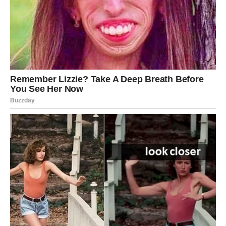
4. OVAN – Nagrada za
hrabrost, povratak energije i
preokret koji menja život
Ovan je imao težak period — emotivne turbulencije,
finansijske strepnje, nesigurnosti, povrede, sumnje.
Ali decembar donosi ono što Ovan najbolje ume da
prepozna:
novu šansu za novi početak
.
Šta je Ovnova nagrada?