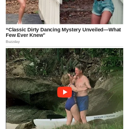
✓ Veliki lični preokret
Ovan se budi.
Vraća mu se samopouzdanje, snaga, motivacija.
Kao da napokon shvata ko je i koliko može.
✓ Novac i prilika koju treba zgrabiti
Mnogo Ovnovima stiže:
ponuda,
saradnja,
novi posao,
projekat,