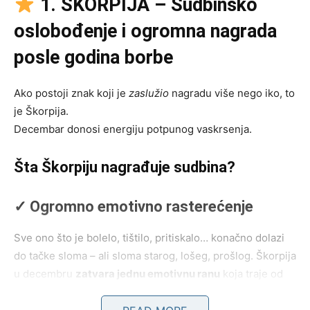
1. ŠKORPIJA – Sudbinsko
oslobođenje i ogromna nagrada
posle godina borbe
Ako postoji znak koji je
zaslužio
nagradu više nego iko, to
je Škorpija.
Decembar donosi energiju potpunog vaskrsenja.
Šta Škorpiju nagrađuje sudbina?
✓ Ogromno emotivno rasterećenje
Sve ono što je bolelo, tištilo, pritiskalo… konačno dolazi
do tačke sloma – ali sloma starog, lošeg, prošlog. Škorpija
u decembru
zatvara jednu emotivnu ranu
koja traje od
2021. ili 2022. godine. Neko iz prošlosti pokušava da se
vrati, ali ovaj put Škorpija ne pada – nego donosi najbolju