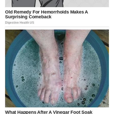
novi posao,
novu poziciju,
bolju zaradu,
sopstveni biznis,
napredovanje koje menja sve.
Sudbina bukvalno „otključava“ polje uspeha.
✓ Rešavanje problema koji je dugo mučio
Jarčevi zatvaraju jedan veliki krug — odnos koji ih je
iscrpeo, situaciju koja je blokirala, ili finansijski teret koji
se vuče mesecima.