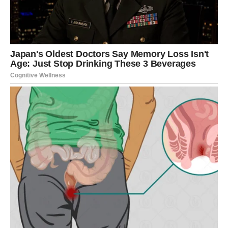
sada se napokon isplati (i duplo ti
se vraća)
Jarac ulazi u
najblistaviji decembar u poslednjih nekoliko
godina
.
Energija uspeha, moći, povoljnih odluka i finansijskog
preporoda toliko je jaka da mnogi Jarčevi bukvalno
menjaju život u roku od 10 dana.
Šta sudbina donosi Jarcu?
✓ Veliki profesionalni skok
Jarac dobija priznanje, šansu, ponudu ili finansijski rast
kakav se čeka dugo.
Neki Jarčevi ulaze u: