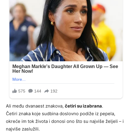
Ali među dvanaest znakova,
četiri su izabrana
.
Četiri znaka koje sudbina doslovno podiže iz pepela,
okreće im tok života i donosi ono što su najviše željeli – i
najviše zaslužili.