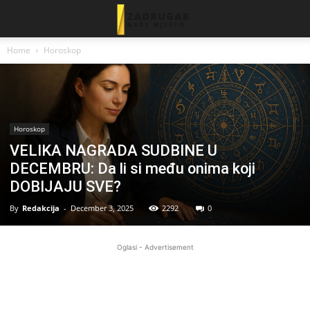
Home
Horoskop
Horoskop
VELIKA NAGRADA SUDBINE U
DECEMBRU: Da li si među onima koji
DOBIJAJU SVE?
By
Redakcija
-
December 3, 2025
2292
0
Oglasi - Advertisement