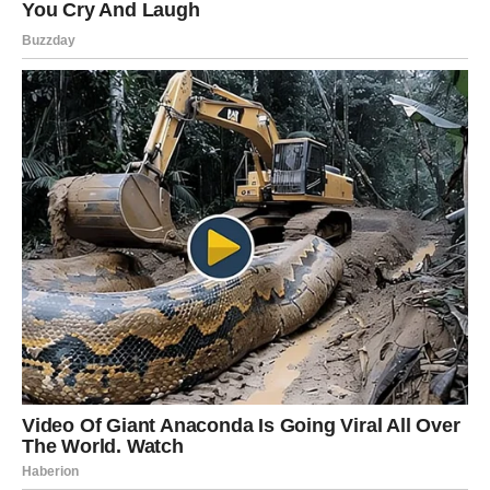
Jer je padao i dizao se.
Jer je svaku ranu pretvorio u lekciju.
Sudbina nagrađuje njegovu hrabrost i snagu.