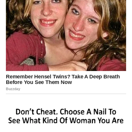
poklon,
priliku za zaradu,
nagradu ili bonus,
ponudu koja se ne odbija.
Sve što je dugo stajalo blokirano – sada dolazi.
✓ Ljubav koja vraća radost
Bikovi koji su sami — upoznaju nekoga preko posla,
prijatelja ili neplanirano.
Bikovi u odnosima — rešavaju nesporazume.
A oni u prekidu — vraća se osoba koja je shvatila šta je