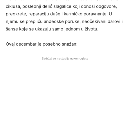
ciklusa, poslednji delić slagalice koji donosi odgovore,
preokrete, reparaciju duše i karmičko poravnanje. U
njemu se prepliću anđeoske poruke, neočekivani darovi i
šanse koje se ukazuju samo jednom u životu.
Ovaj decembar je posebno snažan:
Sadržaj se nastavlja nakon oglasa