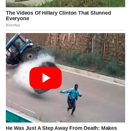
izvor prihoda.
Ovo može biti nešto potpuno neočekivano — ali je
sudbinski.
✓ Ljubav koja ponovo pali srce
Ako je neka osoba važna, u decembru se javlja.
Ako nije — Ovan upoznaje nekoga ko ga potpuno
pokreće.
Ljubavne šanse su toliko jake da mnogi Ovnovi ulaze u
nove veze baš pred kraj godine.
Zašto je Ovan izabran?
Zato što nikada nije odustao.