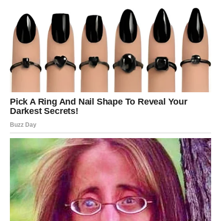
izgubila.
✓ Mir i stabilnost
Bik konačno oseća da ima kontrolu nad svojim životom.
Ne plaši se, ne brine, ne beži — već bira sebe.
Zašto je Bik izabran?
Jer je predugo pokušavao da održi sve u ravnoteži.
Jer je davao više nego što je primao.
Jer je vreme da dobije ono što drugima nesebično daje:
mir, ljubav i sigurnost.