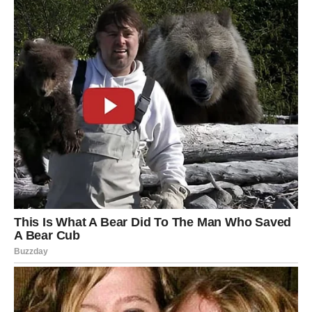
3. BIK – Neočekivani darovi,
finansijski proboj i ljubavna sreća
koju je priželjkivao
Za Bikove decembar je
mesec iznenađenja
. Sve što
dolazi stiže naglo, brzo, neočekivano – ali prelepo.
Šta Bik dobija u decembru?
✓ Finansijski blagoslov
Bik ulazi u najbolji novčani period u drugoj polovini
decembra.
Neki Bikovi dobijaju:
dodatni novac,