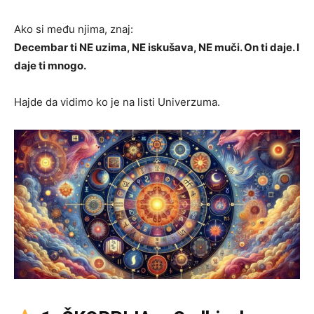
Ako si među njima, znaj:
Decembar ti NE uzima, NE iskušava, NE muči. On ti daje. I
daje ti mnogo.
Hajde da vidimo ko je na listi Univerzuma.