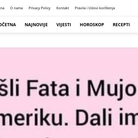
tna
O nama
Privacy Policy
Kontakt
Pravila i Uslovi korištenja
OČETNA
NAJNOVIJE
VIJESTI
HOROSKOP
RECEPTI