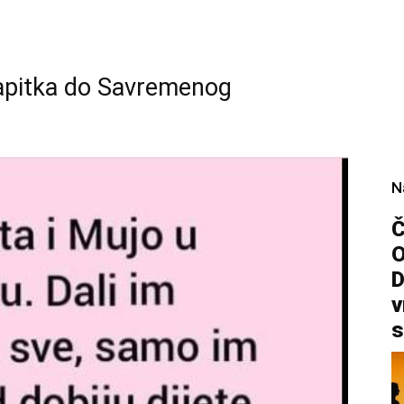
apitka do Savremenog
N
Č
D
v
s