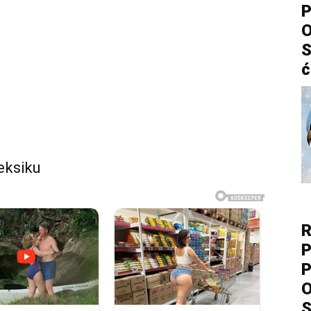
P
O
S
ć
eksiku
R
P
P
O
S