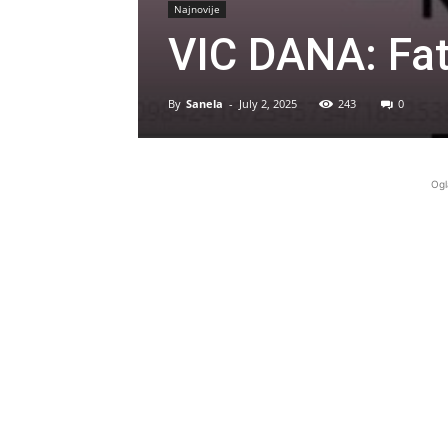
Najnovije
VIC DANA: Fat
By
Sanela
-
July 2, 2025
243
0
Ogl