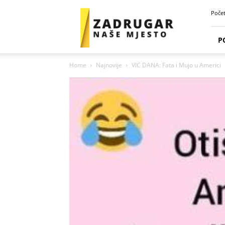
Zadrugar
Poče
Spot
P
Home
Najnovije
VIC DANA: Fata i Mujo u Americi