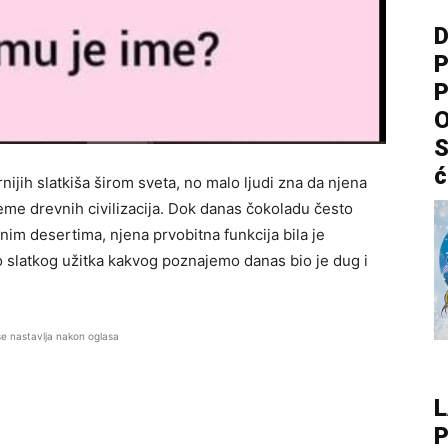
D
P
P
O
S
ć
ijih slatkiša širom sveta, no malo ljudi zna da njena
reme drevnih civilizacija. Dok danas čokoladu često
im desertima, njena prvobitna funkcija bila je
o slatkog užitka kakvog poznajemo danas bio je dug i
se nastavlja nakon oglasa
L
P