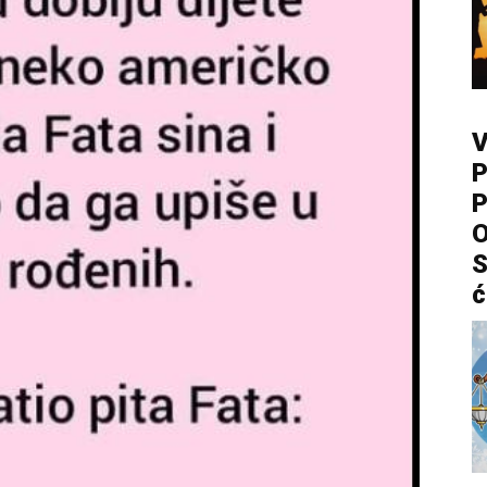
V
P
P
O
S
ć