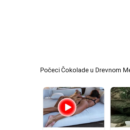
Počeci Čokolade u Drevnom M