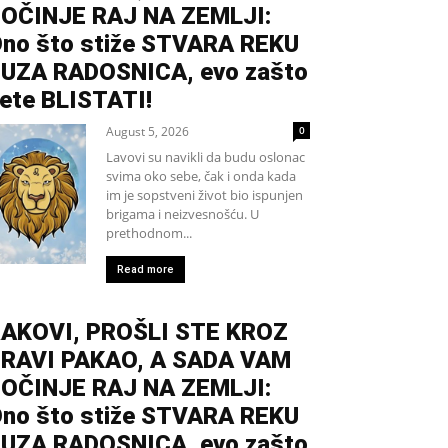
OČINJE RAJ NA ZEMLJI:
no što stiže STVARA REKU
UZA RADOSNICA, evo zašto
ete BLISTATI!
August 5, 2026
0
Lavovi su navikli da budu oslonac
svima oko sebe, čak i onda kada
im je sopstveni život bio ispunjen
brigama i neizvesnošću. U
prethodnom...
Read more
AKOVI, PROŠLI STE KROZ
RAVI PAKAO, A SADA VAM
OČINJE RAJ NA ZEMLJI:
no što stiže STVARA REKU
UZA RADOSNICA, evo zašto