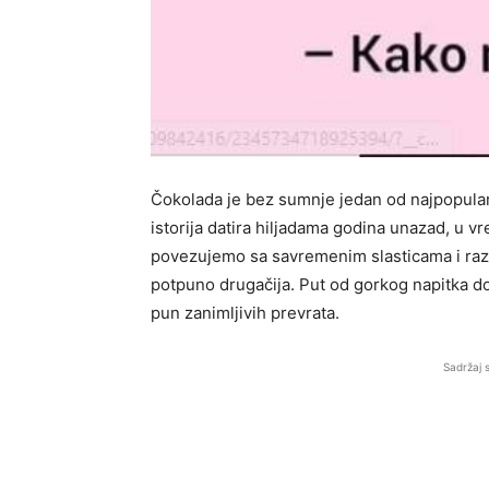
Čokolada je bez sumnje jedan od najpopularn
istorija datira hiljadama godina unazad, u v
povezujemo sa savremenim slasticama i razn
potpuno drugačija. Put od gorkog napitka d
pun zanimljivih prevrata.
Sadržaj 