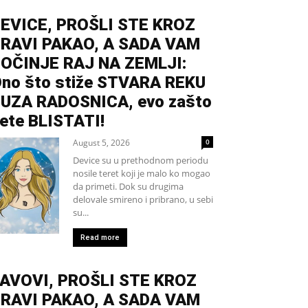
EVICE, PROŠLI STE KROZ
RAVI PAKAO, A SADA VAM
OČINJE RAJ NA ZEMLJI:
no što stiže STVARA REKU
UZA RADOSNICA, evo zašto
ete BLISTATI!
August 5, 2026
0
Device su u prethodnom periodu
nosile teret koji je malo ko mogao
da primeti. Dok su drugima
delovale smireno i pribrano, u sebi
su...
Read more
AVOVI, PROŠLI STE KROZ
RAVI PAKAO, A SADA VAM