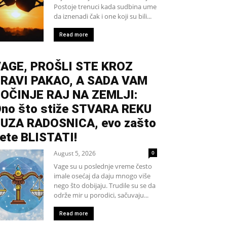
Postoje trenuci kada sudbina ume
da iznenadi čak i one koji su bili...
Read more
AGE, PROŠLI STE KROZ
RAVI PAKAO, A SADA VAM
OČINJE RAJ NA ZEMLJI:
no što stiže STVARA REKU
UZA RADOSNICA, evo zašto
ete BLISTATI!
August 5, 2026
0
Vage su u poslednje vreme često
imale osećaj da daju mnogo više
nego što dobijaju. Trudile su se da
održe mir u porodici, sačuvaju...
Read more