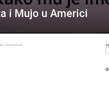
a i Mujo u Americi
S
asi - Advertisement
O