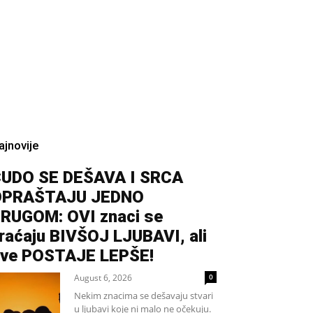
ajnovije
UDO SE DEŠAVA I SRCA
OPRAŠTAJU JEDNO
RUGOM: OVI znaci se
raćaju BIVŠOJ LJUBAVI, ali
ve POSTAJE LEPŠE!
August 6, 2026
0
Nekim znacima se dešavaju stvari
u ljubavi koje ni malo ne očekuju.