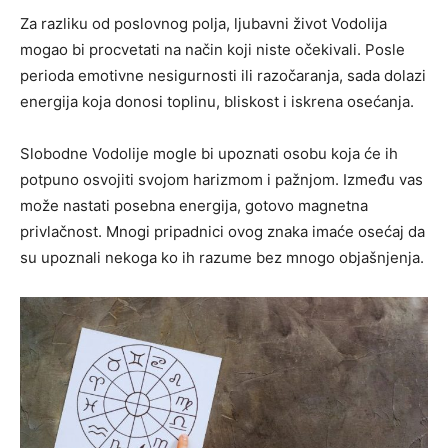
Za razliku od poslovnog polja, ljubavni život Vodolija
mogao bi procvetati na način koji niste očekivali. Posle
perioda emotivne nesigurnosti ili razočaranja, sada dolazi
energija koja donosi toplinu, bliskost i iskrena osećanja.
Slobodne Vodolije mogle bi upoznati osobu koja će ih
potpuno osvojiti svojom harizmom i pažnjom. Između vas
može nastati posebna energija, gotovo magnetna
privlačnost. Mnogi pripadnici ovog znaka imaće osećaj da
su upoznali nekoga ko ih razume bez mnogo objašnjenja.