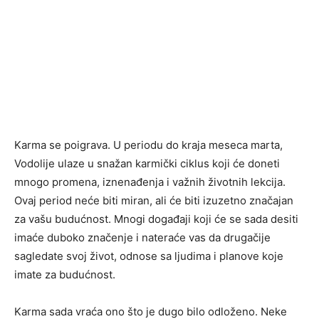
Karma se poigrava. U periodu do kraja meseca marta,
Vodolije ulaze u snažan karmički ciklus koji će doneti
mnogo promena, iznenađenja i važnih životnih lekcija.
Ovaj period neće biti miran, ali će biti izuzetno značajan
za vašu budućnost. Mnogi događaji koji će se sada desiti
imaće duboko značenje i nateraće vas da drugačije
sagledate svoj život, odnose sa ljudima i planove koje
imate za budućnost.
Karma sada vraća ono što je dugo bilo odloženo. Neke