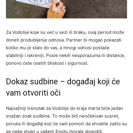
Za Vodolije koje su već u vezi ili braku, ovaj period može
doneti produbljenje odnosa. Partner bi mogao pokazati
koliko mu je stalo do vas, a mnogi odnosi postaće
stabilniji i iskreniji. Posle nekih nesporazuma ili distance,
ponovo ćete osetiti bliskost i sigurnost.
Dokaz sudbine – događaj koji će
vam otvoriti oči
Najvažniji trenutak za Vodolije do kraja marta biće jedan
snažan znak sudbine. To može biti neočekivan susret,
poruka ili događaj koji će vam pomoći da shvatite zašto su
se neke stvari u vašem životu morale dogoditi.