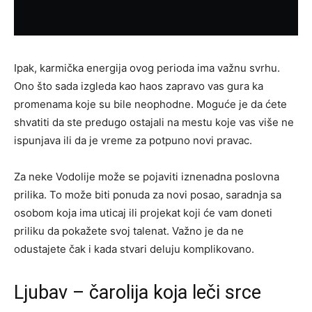
Ipak, karmička energija ovog perioda ima važnu svrhu.
Ono što sada izgleda kao haos zapravo vas gura ka
promenama koje su bile neophodne. Moguće je da ćete
shvatiti da ste predugo ostajali na mestu koje vas više ne
ispunjava ili da je vreme za potpuno novi pravac.
Za neke Vodolije može se pojaviti iznenadna poslovna
prilika. To može biti ponuda za novi posao, saradnja sa
osobom koja ima uticaj ili projekat koji će vam doneti
priliku da pokažete svoj talenat. Važno je da ne
odustajete čak i kada stvari deluju komplikovano.
Ljubav – čarolija koja leči srce