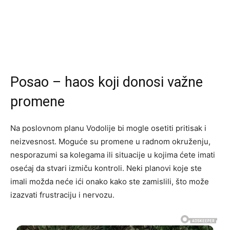
Posao – haos koji donosi važne
promene
Na poslovnom planu Vodolije bi mogle osetiti pritisak i
neizvesnost. Moguće su promene u radnom okruženju,
nesporazumi sa kolegama ili situacije u kojima ćete imati
osećaj da stvari izmiču kontroli. Neki planovi koje ste
imali možda neće ići onako kako ste zamislili, što može
izazvati frustraciju i nervozu.