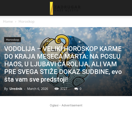
Home
Horoskop
Horoskop
VODOLIJA – VELIKI HOROSKOP KARME
DO KRAJA MESECA MARTA: NA POSLU
HAOS, U LJUBAVI ČAROLIJA, ALI VAM
PRE SVEGA STIŽE DOKAZ SUDBINE, evo
šta vam sve predstoji!
By
Urednik
-
March 6, 2026
3727
0
Oglasi - Advertisement