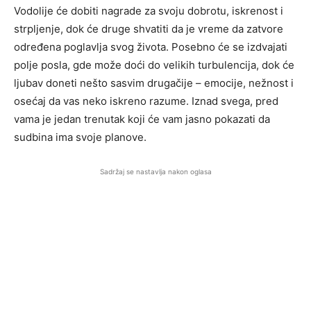
Vodolije će dobiti nagrade za svoju dobrotu, iskrenost i
strpljenje, dok će druge shvatiti da je vreme da zatvore
određena poglavlja svog života. Posebno će se izdvajati
polje posla, gde može doći do velikih turbulencija, dok će
ljubav doneti nešto sasvim drugačije – emocije, nežnost i
osećaj da vas neko iskreno razume. Iznad svega, pred
vama je jedan trenutak koji će vam jasno pokazati da
sudbina ima svoje planove.
Sadržaj se nastavlja nakon oglasa