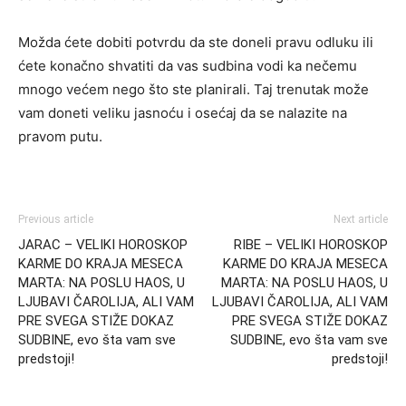
Možda ćete dobiti potvrdu da ste doneli pravu odluku ili
ćete konačno shvatiti da vas sudbina vodi ka nečemu
mnogo većem nego što ste planirali. Taj trenutak može
vam doneti veliku jasnoću i osećaj da se nalazite na
pravom putu.
Previous article
Next article
JARAC – VELIKI HOROSKOP
RIBE – VELIKI HOROSKOP
KARME DO KRAJA MESECA
KARME DO KRAJA MESECA
MARTA: NA POSLU HAOS, U
MARTA: NA POSLU HAOS, U
LJUBAVI ČAROLIJA, ALI VAM
LJUBAVI ČAROLIJA, ALI VAM
PRE SVEGA STIŽE DOKAZ
PRE SVEGA STIŽE DOKAZ
SUDBINE, evo šta vam sve
SUDBINE, evo šta vam sve
predstoji!
predstoji!