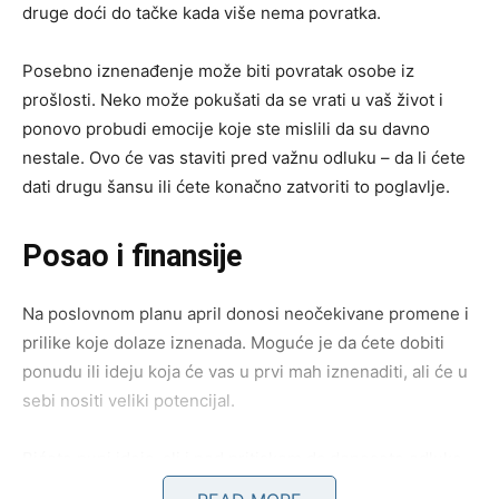
druge doći do tačke kada više nema povratka.
Posebno iznenađenje može biti povratak osobe iz
prošlosti. Neko može pokušati da se vrati u vaš život i
ponovo probudi emocije koje ste mislili da su davno
nestale. Ovo će vas staviti pred važnu odluku – da li ćete
dati drugu šansu ili ćete konačno zatvoriti to poglavlje.
Posao i finansije
Na poslovnom planu april donosi neočekivane promene i
prilike koje dolaze iznenada. Moguće je da ćete dobiti
ponudu ili ideju koja će vas u prvi mah iznenaditi, ali će u
sebi nositi veliki potencijal.
Bićete puni ideja, ali i pod pritiskom da donesete odluke
brzo. Važno je da ne sumnjate u sebe. Iako će situacije