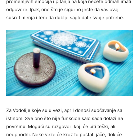
promenljivih emocija i pitanja na koja nećete odmah imati
odgovore. Ipak, ono što je sigurno jeste da vas ovaj
susret menja i tera da dublje sagledate svoje potrebe.
Za Vodolije koje su u vezi, april donosi suočavanje sa
istinom. Sve ono što nije funkcionisalo sada dolazi na
površinu. Mogući su razgovori koji će biti teški, ali
neophodni. Neke veze će kroz to postati jače, dok će