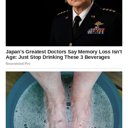
Porodični odnosi u aprilu mogu biti promenljivi. Moguće
je da će doći do nesporazuma ili situacija u kojima ćete
imati osećaj da vas drugi ne razumeju.
Ipak, ovo je mesec u kojem se stvari razjašnjavaju. Kroz
razgovore i suočavanje sa istinom, odnosi mogu postati
jasniji i iskreniji.
Kada su prijatelji u pitanju, april donosi važna saznanja.
Jedna osoba može vas razočarati, ali će vam druga
pokazati koliko joj je stalo. Ovo je period u kojem pravite
selekciju i ostavljate pored sebe samo one koji vam zaista
prijaju.
Zdravlje i unutrašnje stanje