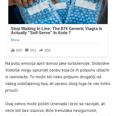
Na polju emocija april donosi jake turbulencije. Slobodne
Vodolije mogu upoznati osobu koja će ih potpuno izbaciti
iz ravnoteže. To može biti neko potpuno drugačiji od
vašeg uobičajenog tipa, ali upravo zbog toga će vas toliko
privući.
Ovaj odnos može početi iznenada i brzo se razvijati, ali
neće biti bez izazova. Biće trenutaka nesigurnosti,