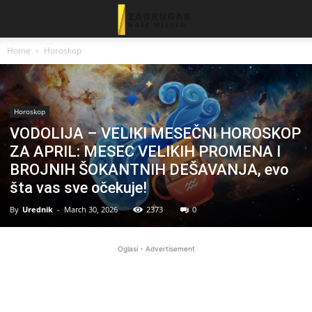
Home
Horoskop
Horoskop
VODOLIJA – VELIKI MESEČNI HOROSKOP
ZA APRIL: MESEC VELIKIH PROMENA I
BROJNIH ŠOKANTNIH DEŠAVANJA, evo
šta vas sve očekuje!
By
Urednik
-
March 30, 2026
2373
0
Oglasi - Advertisement