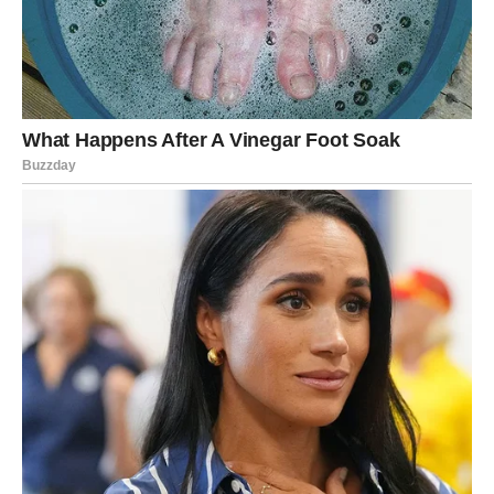
April vam donosi promenljivo raspoloženje. Bićete puni
energije, ali i trenutaka kada ćete osećati umor i potrebu
da se povučete.
Stres može biti pojačan zbog naglih promena, pa je važno
da pronađete način da se opustite. Vreme provedeno u
prirodi, tišina ili razgovor sa bliskim osobama mogu vam