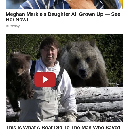
pomoći da se vratite u balans.
Ovo je mesec u kojem morate naučiti da slušate sebe i
svoje potrebe. Ne ignorišite signale koje vam telo i um
šalju.
Sudbinska poruka za Vodolije u
aprilu
April vam donosi promene koje će vas iznenaditi, ali i
osloboditi. Sve ono što se bude dešavalo ima jedan cilj –
da vas pomeri sa mesta i usmeri ka životu kakav zaista
želite.
Možda neće biti lako, ali će biti vredno. Na kraju ovog
meseca shvatićete da su sve promene bile neophodne i
da ste jači nego što ste mislili.