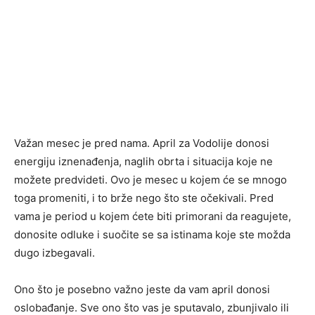
Važan mesec je pred nama. April za Vodolije donosi
energiju iznenađenja, naglih obrta i situacija koje ne
možete predvideti. Ovo je mesec u kojem će se mnogo
toga promeniti, i to brže nego što ste očekivali. Pred
vama je period u kojem ćete biti primorani da reagujete,
donosite odluke i suočite se sa istinama koje ste možda
dugo izbegavali.
Ono što je posebno važno jeste da vam april donosi
oslobađanje. Sve ono što vas je sputavalo, zbunjivalo ili