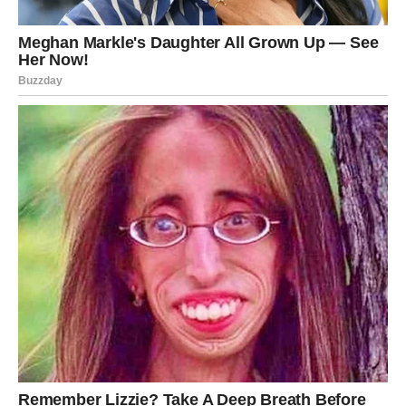
popusti.
Neko čeka da mu se javite. Neko čeka da pokažete da
vam je stalo.
Ako ste u vezi – danas je dan za velike gestove. Reči više
nisu dovoljne.
Ako ste sami – moguća je strastvena komunikacija sa
osobom koju niste mogli da zaboravite.
Danas shvatate da ljubav ne traži snagu – traži iskrenost.
Devica
Device danas osećaju nemir bez razloga. Ili bar tako
mislite.