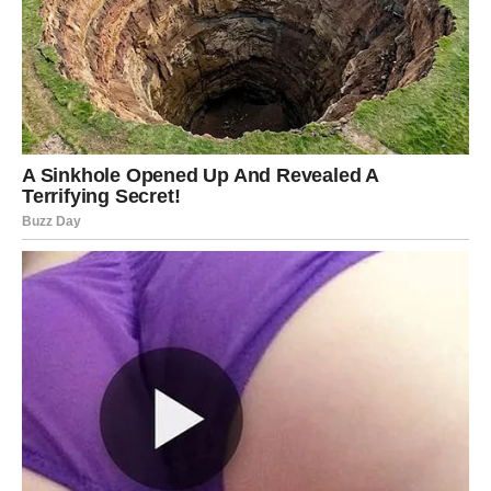
Blizanci danas dobijaju poruku koja im menja
raspoloženje u sekundi.
Vi ste znak komunikacije, ali danas reči imaju težinu
kakvu dugo nisu imale. Neko vam govori ono što ste
čekali da čujete.
Ako ste u vezi – danas se rešava nesporazum koji je tiho
rastao danima.
Ako ste sami – neko vas posmatra mnogo duže nego što
mislite. Moguće je javljanje preko društvenih mreža ili
neočekivan susret.
Danas shvatate da se neko ozbiljno bori za vaše srce.
Rak