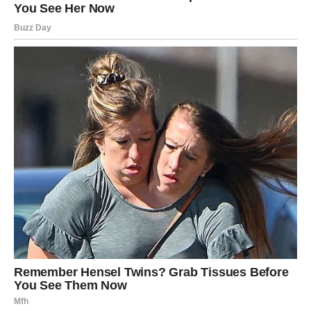
Istina je da vaša intuicija radi punom snagom. Osećate da
će se nešto desiti – i hoće.
Ako ste u vezi – danas izlazi istina koja vas oslobađa.
Ako ste sami – neko vam prilazi sa ozbiljnom namerom.
Danas prestajete da analizirate i počinjete da osećate.
Vaga
Vaga danas ulazi u najlepši ljubavni trenutak ovog
meseca.
Neko vam govori ono što dugo oseća. Moguće je