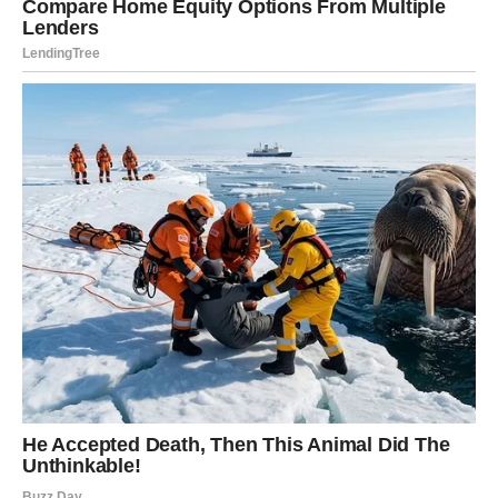
Neko vam pokazuje emociju na način koji vas ostavlja bez
reči.
Ako ste u vezi – danas je dan romantike, nežnosti i
dubokih razgovora.
Ako ste sami – danas je moguć početak priče koja ima
sudbinski ton.
Danas shvatate da ljubav dolazi kada prestanete da je
jurite.