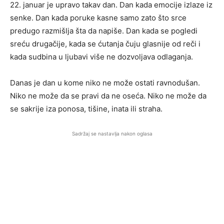
22. januar je upravo takav dan. Dan kada emocije izlaze iz
senke. Dan kada poruke kasne samo zato što srce
predugo razmišlja šta da napiše. Dan kada se pogledi
sreću drugačije, kada se ćutanja čuju glasnije od reči i
kada sudbina u ljubavi više ne dozvoljava odlaganja.
Danas je dan u kome niko ne može ostati ravnodušan.
Niko ne može da se pravi da ne oseća. Niko ne može da
se sakrije iza ponosa, tišine, inata ili straha.
Sadržaj se nastavlja nakon oglasa