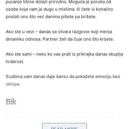
pucanje tišine dolazi prirodno. Moguća je poruka od
osobe koja vam je dugo u mislima. Ili ćete vi konačno
poslati ono što već danima pišete pa brišete.
Ako ste u vezi – danas se otvara razgovor koji menja
dinamiku odnosa. Partner želi da čuje ono što krijete.
Ako ste sami – neko ko vas prati iz prikrajka danas skuplja
hrabrost.
Sudbina vam danas daje šansu da pokažete emociju bez
oklopa.
Bik
Bik danas oseća nešto čudno u stomaku. Nije nervoza. To
su misli.