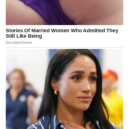
Rak danas oseća duboko. Preduboko.
Ovo je dan kada emocije izlaze na površinu bez kontrole.
Moguće su suze, ali su to suze olakšanja. Srce više ne
može da nosi ono što krije.
Ako ste u vezi – partner želi da zna istinu. Nemojte da je
ulepšavate.
Ako ste sami – danas se vraća osoba koju niste preboleli.
Sudbina vam danas vraća ono što ste potiskivali.
Lav
Lav danas doživljava trenutak kada ponos mora da