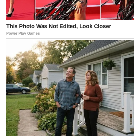
Vodolije danas osećaju nemir jer neko pokušava da im se
približi.
Moguća je poruka iznenada. Ili susret koji pokreće
leptiriće.
Ako ste u vezi – danas dolazi do osveženja odnosa.
Ako ste sami – neko vas dugo posmatra i danas pravi prvi
potez.
Sudbina vam danas donosi neočekivanu emociju.
Ribe
Ribe danas doživljavaju ljubavni film uživo.