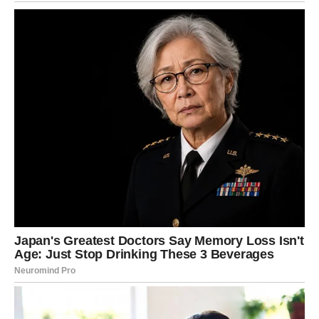
priznanje, poruka, susret koji menja sve.
Ako ste u vezi – odnos prelazi na viši nivo bliskosti.
Ako ste sami – danas je dan kada upoznajete osobu sa
kojom klik postoji od prve sekunde.
Sudbina vam danas daje potvrdu da ste vredni ljubavi
kakvu želite.
Škorpija
Škorpije danas dobijaju emotivni šok.
Neko vam se javlja kada to najmanje očekujete. Ili vi
osećate potrebu da se javite nekome koga ste tvrdoglavo
ignorisali.