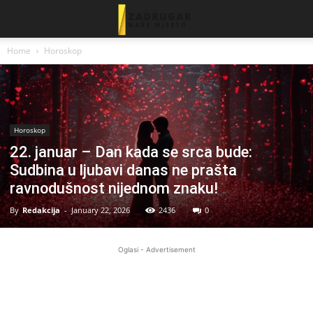
Home
Horoskop
Horoskop
22. januar – Dan kada se srca bude:
Sudbina u ljubavi danas ne prašta
ravnodušnost nijednom znaku!
By
Redakcija
-
January 22, 2026
2436
0
Oglasi - Advertisement