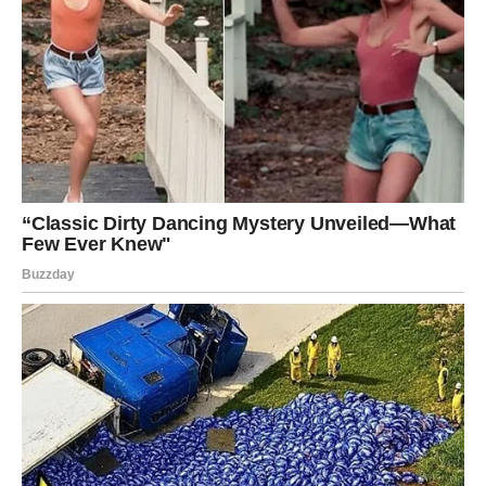
Ako ste u vezi – partner želi ozbiljan razgovor.
Ako ste sami – danas dobijate poruku koja vas zatiče
nespremne.
Sudbina vas danas tera da priznate sebi šta osećate.