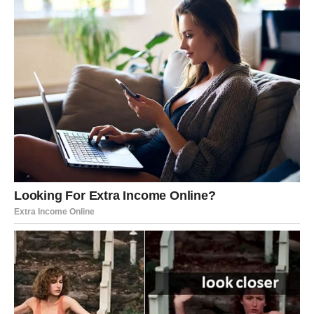
Ako ste u vezi – danas se ruše zidovi između vas i
partnera.
Ako ste sami – ovo je dan kada se stara ljubav ponovo
pojavljuje.
Danas se ruši sve ono što ste mislili da ste preboleli.
Strelac
Strelčevi danas shvataju da bežanje od emocija više ne
funkcioniše.
Neko vam pokazuje koliko mu značite. Više nema
prostora za površnost.