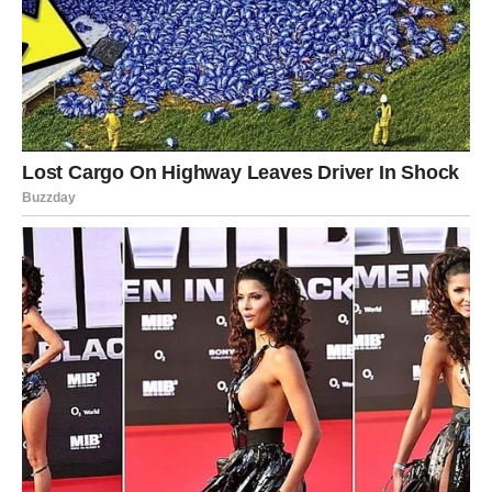
Jarac
Jarčevi danas dobijaju emotivnu nagradu za strpljenje.
Osoba koju ste čekali konačno pravi korak. Ili vi shvatate
da je vreme da prestanete da čekate.
Ako ste u vezi – danas dolazi do jačanja poverenja.
Ako ste sami – neko vam prilazi sa poštovanjem i
iskrenom namerom.
Danas shvatate da se prave stvari ne forsiraju – one dođu
u pravi čas.
Vodolija