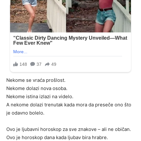
Nekome se vraća prošlost.
Nekome dolazi nova osoba.
Nekome istina izlazi na videlo.
A nekome dolazi trenutak kada mora da preseče ono što
je odavno bolelo.
Ovo je ljubavni horoskop za sve znakove – ali ne običan.
Ovo je horoskop dana kada ljubav bira hrabre.