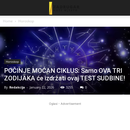
Home
Horoskop
Horoskop
POČINJE MOĆAN CIKLUS: Samo OVA TRI
ZODIJAKA će izdržati ovaj TEST SUDBINE!
By
Redakcija
-
January 22, 2026
3255
0
Oglasi - Advertisement