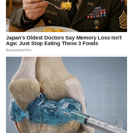
emotivnog mira koji dugo nije imao.
ŠKORPIJA – TEST ISTINE I
OTPUŠTANJA PROŠLOSTI
Škorpija je znak koji sve pamti. Koji duboko oseća, ali
retko zaboravlja. Ovaj ciklus donosi test koji je najteži za