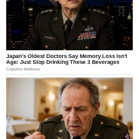
osloni samo na razum. Srce će tražiti da se čuje. Prošlost
može pokucati na vrata, stara osećanja, stare rane, ali i
stare želje koje nikada nisu nestale.
Ovo je period kada Jarac mora da nauči da se otvori. Da
kaže ono što oseća. Da prizna sebi šta zaista želi.
U ljubavi, može doći do kontakta sa osobom iz prošlosti ili
do velike promene u postojećem odnosu. Jarac će biti na
raskrsnici: da li da ostane zatvoren ili da rizikuje i pokaže
emociju?
U poslu, dolazi situacija gde će morati da veruje intuiciji
više nego planu. A to je za Jarca ogroman izazov.
Ako Jarac izdrži ovaj test i dozvoli sebi da bude iskren
prema sebi, nagrada dolazi u vidu stabilnosti, sigurnosti i