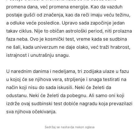
promena dana, već promena energije. Kao da vazduh
postaje gušći od značenja, kao da reči imaju veću težinu,
a odluke veće posledice. Upravo sada započinje jedan
takav ciklus. Nije to običan astrološki period, niti prolazna
faza neba. Ovo je kosmički test, vreme kada se sudbina
ne šali, kada univerzum ne daje olako, već traži hrabrost,
istrajnost i unutrašnju snagu.
U narednim danima i nedeljama, tri zodijaka ulaze u fazu
u kojoj će se njihova vera, strpljenje i snaga testirati na
način koji nisu do sada iskusili. Neki će želeti da
odustanu. Neki će želeti da pobegnu. Ali samo oni koji
izdrže ovaj sudbinski test dobiće nagradu koja prevazilazi
sva njihova očekivanja.
Sadržaj se nastavlja nakon oglasa