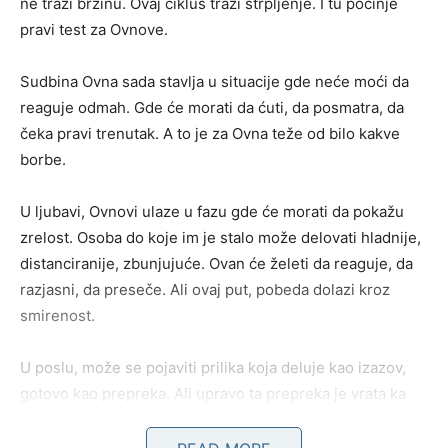
ne traži brzinu. Ovaj ciklus traži strpljenje. I tu počinje
pravi test za Ovnove.
Sudbina Ovna sada stavlja u situacije gde neće moći da
reaguje odmah. Gde će morati da ćuti, da posmatra, da
čeka pravi trenutak. A to je za Ovna teže od bilo kakve
borbe.
U ljubavi, Ovnovi ulaze u fazu gde će morati da pokažu
zrelost. Osoba do koje im je stalo može delovati hladnije,
distanciranije, zbunjujuće. Ovan će želeti da reaguje, da
razjasni, da preseče. Ali ovaj put, pobeda dolazi kroz
smirenost.
U poslu, može se pojaviti prilika koja deluje kao izazov,
gotovo kao prepreka. Ali upravo ta prepreka je vrata ka
velikom uspehu. Ovan mora da veruje da ništa što se
sada dešava nije slučajno.