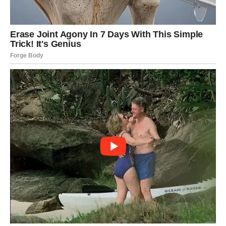
Škorpiju – test otpuštanja.
Sudbina sada traži od Škorpije da pusti ono što je dugo
držala u sebi. Stare ljutnje, stare povrede, stare priče
koje više nemaju mesto u njenom životu.
U ljubavi, može doći do situacije gde će morati da oprosti
– drugima, ali pre svega sebi. Moguća je poruka, susret ili
priznanje koje menja sve.
U svakodnevnom životu, Škorpija će osećati snažan
unutrašnji nemir. Kao da nešto mora da se završi da bi
novo moglo da počne.
Ovo je ciklus unutrašnje transformacije.
Ako Škorpija uspe da pusti prošlost, sudbina joj donosi