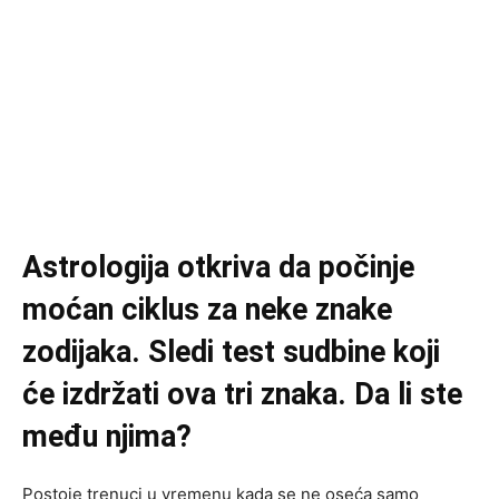
Astrologija otkriva da počinje
moćan ciklus za neke znake
zodijaka. Sledi test sudbine koji
će izdržati ova tri znaka. Da li ste
među njima?
Postoje trenuci u vremenu kada se ne oseća samo