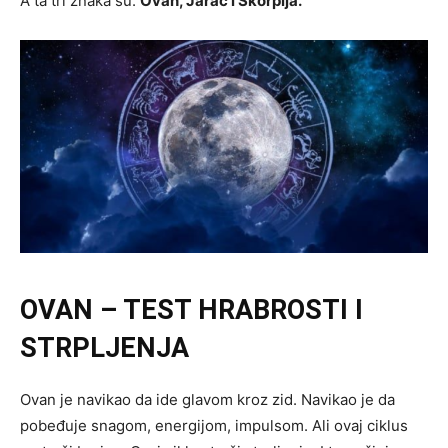
A ta tri znaka su:
Ovan, Jarac i Škorpija.
OVAN – TEST HRABROSTI I
STRPLJENJA
Ovan je navikao da ide glavom kroz zid. Navikao je da
pobeđuje snagom, energijom, impulsom. Ali ovaj ciklus