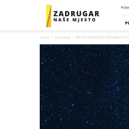
Zadrugar
Poče
Spot
P
Home
Horoskop
BIK ĆE KONAČNO ODAHNUTI DUŠO