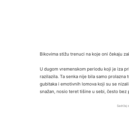
Bikovima stižu trenuci na koje oni čekaju z
U dugom vremenskom periodu koji je iza pri
razilazila. Ta senka nije bila samo prolazna
gubitaka i emotivnih lomova koji su se nizali
snažan, nosio teret tišine u sebi, često bez
Sadržaj 