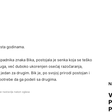
aista godinama.
padnika znaka Bika, postojala je senka koja se teško
 tuga, već duboko ukorenjen osećaj razočaranja,
 jedan za drugim. Bik je, po svojoj prirodi postojan i
 potrebe da ga podeli sa drugima.
N
se nastavlja nakon oglasa
V
P
P