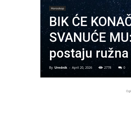
Horoskop
BIK ĆE KONA
SVANUĆE MU: 
postaju ružna 
By
Urednik
-
April 20, 2026
2778
0
Ogl