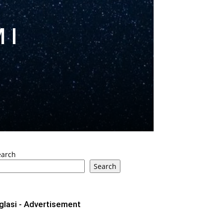
 I
earch
Search
glasi - Advertisement