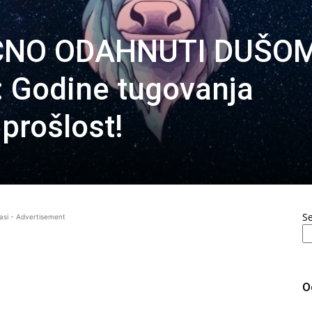
ČNO ODAHNUTI DUŠOM
Godine tugovanja
prošlost!
S
asi - Advertisement
O