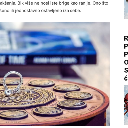
akšanja. Bik više ne nosi iste brige kao ranije. Ono što
šeno ili jednostavno ostavljeno iza sebe.
R
P
P
O
S
ć