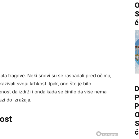
O
S
ć
ala tragove. Neki snovi su se raspadali pred očima,
azivali svoju krhkost. Ipak, ono što je bilo
D
nost da izdrži i onda kada se činilo da više nema
P
zi do izražaja.
P
O
lost
S
ć