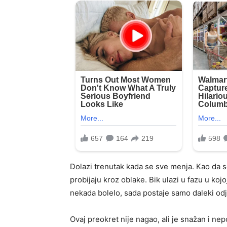
Dolazi trenutak kada se sve menja. Kao da s
probijaju kroz oblake. Bik ulazi u fazu u ko
nekada bolelo, sada postaje samo daleki odj
Ovaj preokret nije nagao, ali je snažan i nep