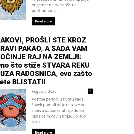
brigama i neizvesnošću. U
prethodnom...
Read more
AKOVI, PROŠLI STE KROZ
RAVI PAKAO, A SADA VAM
OČINJE RAJ NA ZEMLJI:
no što stiže STVARA REKU
UZA RADOSNICA, evo zašto
ete BLISTATI!
August 5, 2026
0
Postoje periodi u životu kada
čovek pomisli da je dao sve od
sebe, a da zauzvrat nije dobio
ništa osim novih briga. Upravo
tako...
Read more