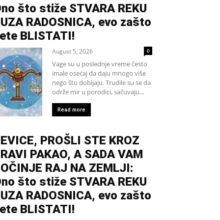
no što stiže STVARA REKU
UZA RADOSNICA, evo zašto
ete BLISTATI!
August 5, 2026
0
Vage su u poslednje vreme često
imale osećaj da daju mnogo više
nego što dobijaju. Trudile su se da
održe mir u porodici, sačuvaju...
Read more
EVICE, PROŠLI STE KROZ
RAVI PAKAO, A SADA VAM
OČINJE RAJ NA ZEMLJI:
no što stiže STVARA REKU
UZA RADOSNICA, evo zašto
ete BLISTATI!