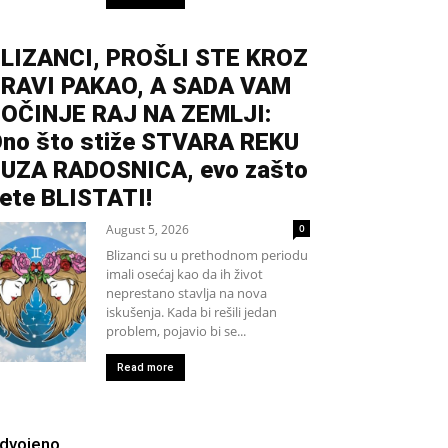
LIZANCI, PROŠLI STE KROZ
RAVI PAKAO, A SADA VAM
OČINJE RAJ NA ZEMLJI:
no što stiže STVARA REKU
UZA RADOSNICA, evo zašto
ete BLISTATI!
August 5, 2026
0
Blizanci su u prethodnom periodu
imali osećaj kao da ih život
neprestano stavlja na nova
iskušenja. Kada bi rešili jedan
problem, pojavio bi se...
Read more
zdvojeno