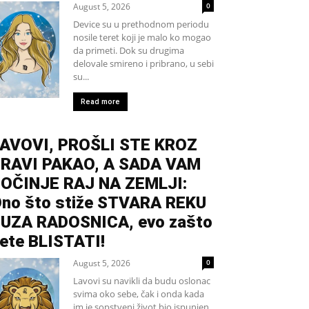
August 5, 2026
0
Device su u prethodnom periodu
nosile teret koji je malo ko mogao
da primeti. Dok su drugima
delovale smireno i pribrano, u sebi
su...
Read more
AVOVI, PROŠLI STE KROZ
RAVI PAKAO, A SADA VAM
OČINJE RAJ NA ZEMLJI:
no što stiže STVARA REKU
UZA RADOSNICA, evo zašto
ete BLISTATI!
August 5, 2026
0
Lavovi su navikli da budu oslonac
svima oko sebe, čak i onda kada
im je sopstveni život bio ispunjen