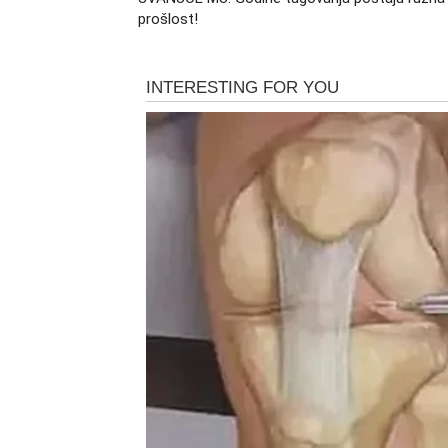
prošlost!
Vera u bolje dane više nije nešto što se tra
znake promene svuda oko sebe. Male stvari 
značaj, jer u njima leži potvrda da se život z
Emotivno oslobađanje i zatvaran
Jedan od ključnih trenutaka ovog perioda jes
otvoreno. To mogu biti odnosi koji su ostavil
nikada nisu dobili svoj epilog. Sada dolazi k
Bik se oslobađa svega što ga je vezivalo za 
koji donosi olakšanje. Emotivni prostor se č
novim osećajem sigurnosti.
Dolazak svetlijih dana bez senki