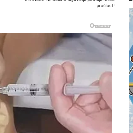
prošlost!
ži, već nešto što se oseća. Bik počinje da prepoznaje
koje su ranije prolazile neprimećeno sada dobijaju
aista menja.
je starih priča
te zatvaranje poglavlja koje je dugo ostajalo
i duboke tragove, neizgovorene reči ili osećaji koji
raj tim pričama.
prošlost. To nije nagli prekid, već prirodan završetak
isti, a mesto koje ostaje prazno brzo se ispunjava
 prošlosti