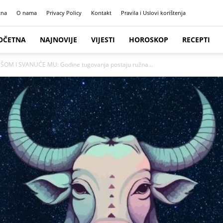
tna
O nama
Privacy Policy
Kontakt
Pravila i Uslovi korištenja
OČETNA
NAJNOVIJE
VIJESTI
HOROSKOP
RECEPTI
M I SVANUĆE MU: Godine tugovanja postaju ružna...