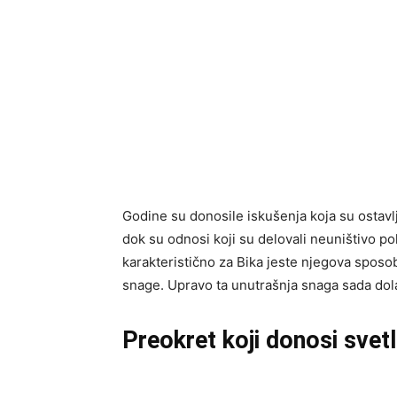
Godine su donosile iskušenja koja su ostavlj
dok su odnosi koji su delovali neuništivo pok
karakteristično za Bika jeste njegova sposob
snage. Upravo ta unutrašnja snaga sada dola
Preokret koji donosi svet