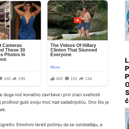
L
P
P
O
S
e duga noć konačno završava i prvi zraci svetlosti
ć
joj prošlost gubi svoju moć nad sadašnjošću. Ono što je
ek.
ogrešiv. Emotivni tereti počinju da se oslobađaju, a