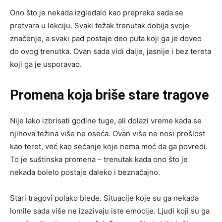
Ono što je nekada izgledalo kao prepreka sada se
pretvara u lekciju. Svaki težak trenutak dobija svoje
značenje, a svaki pad postaje deo puta koji ga je doveo
do ovog trenutka. Ovan sada vidi dalje, jasnije i bez tereta
koji ga je usporavao.
Promena koja briše stare tragove
Nije lako izbrisati godine tuge, ali dolazi vreme kada se
njihova težina više ne oseća. Ovan više ne nosi prošlost
kao teret, već kao sećanje koje nema moć da ga povredi.
To je suštinska promena – trenutak kada ono što je
nekada bolelo postaje daleko i beznačajno.
Stari tragovi polako blede. Situacije koje su ga nekada
lomile sada više ne izazivaju iste emocije. Ljudi koji su ga