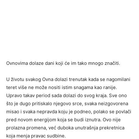
Ovnovima dolaze dani koji će im tako mnogo značiti.
U životu svakog Ovna dolazi trenutak kada se nagomilani
teret više ne može nositi istim snagama kao ranije.
Upravo takav period sada dolazi do svog kraja. Sve ono
što je dugo pritiskalo njegovo srce, svaka neizgovorena
misao i svaka nepravda koju je podneo, polako se povlači
pred novom energijom koja se budi iznutra. Ovo nije
prolazna promena, već duboka unutrašnja prekretnica
koja menja pravac sudbine.