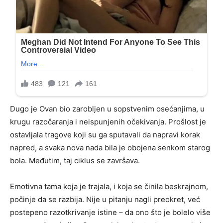
Dugo je Ovan bio zarobljen u sopstvenim osećanjima, u
krugu razočaranja i neispunjenih očekivanja. Prošlost je
ostavljala tragove koji su ga sputavali da napravi korak
napred, a svaka nova nada bila je obojena senkom starog
bola. Međutim, taj ciklus se završava.
Emotivna tama koja je trajala, i koja se činila beskrajnom,
počinje da se razbija. Nije u pitanju nagli preokret, već
postepeno razotkrivanje istine – da ono što je bolelo više