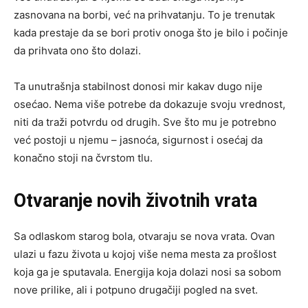
zasnovana na borbi, već na prihvatanju. To je trenutak
kada prestaje da se bori protiv onoga što je bilo i počinje
da prihvata ono što dolazi.
Ta unutrašnja stabilnost donosi mir kakav dugo nije
osećao. Nema više potrebe da dokazuje svoju vrednost,
niti da traži potvrdu od drugih. Sve što mu je potrebno
već postoji u njemu – jasnoća, sigurnost i osećaj da
konačno stoji na čvrstom tlu.
Otvaranje novih životnih vrata
Sa odlaskom starog bola, otvaraju se nova vrata. Ovan
ulazi u fazu života u kojoj više nema mesta za prošlost
koja ga je sputavala. Energija koja dolazi nosi sa sobom
nove prilike, ali i potpuno drugačiji pogled na svet.