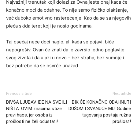
Najvažniji trenutak koji dolazi za Ovna jeste onaj kada će
konačno moći da odahne. To nije samo fizičko olakšanje,
već duboko emotivno rasterećenje. Kao da se sa njegovih
pleća skida teret koji je nosio godinama.
Taj osećaj neće doći naglo, ali kada se pojavi, biće
nepogrešiv. Ovan će znati da je završio jedno poglavlje
svog života i da ulazi u novo – bez straha, bez sumnje i
bez potrebe da se osvrće unazad.
Previous article
Next article
BIVŠA LJUBAV IDE NA SVE ILI
BIK ĆE KONAČNO ODAHNUTI
NIŠTA: OVIM znacima stiže
DUŠOM I SVANUĆE MU: Godine
pravi haos, jer osoba iz
tugovanja postaju ružna
prošlosti ne želi odustati!
prošlost!