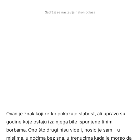
Sadržaj se nastavlja nakon oglasa
Ovan je znak koji retko pokazuje slabost, ali upravo su
godine koje ostaju iza njega bile ispunjene tihim
borbama. Ono što drugi nisu videli, nosio je sam – u
mislima, u noćima bez sna, u trenucima kada je morao da