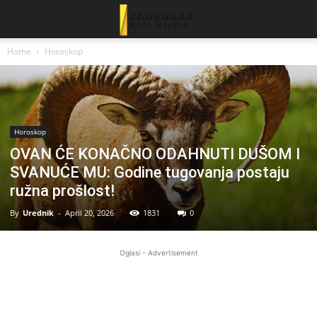
Home
Horoskop
Horoskop
OVAN ĆE KONAČNO ODAHNUTI DUŠOM I
SVANUĆE MU: Godine tugovanja postaju
ružna prošlost!
By
Urednik
-
April 20, 2026
1831
0
Oglasi - Advertisement