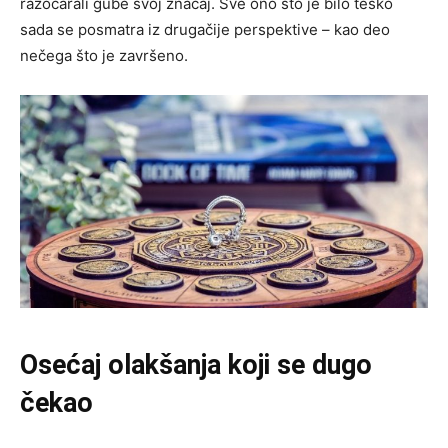
razočarali gube svoj značaj. Sve ono što je bilo teško
sada se posmatra iz drugačije perspektive – kao deo
nečega što je završeno.
Osećaj olakšanja koji se dugo
čekao