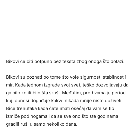
Bikovi će biti potpuno bez teksta zbog onoga što dolazi.
Bikovi su poznati po tome što vole sigurnost, stabilnost i
mir. Kada jednom izgrade svoj svet, teško dozvoljavaju da
ga bilo ko ili bilo šta sruši. Međutim, pred vama je period
koji donosi događaje kakve nikada ranije niste doživeli.
Biće trenutaka kada ćete imati osećaj da vam se tlo
izmiče pod nogama i da se sve ono što ste godinama
gradili ruši u samo nekoliko dana.