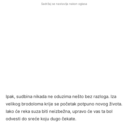
Sadržaj se nastavlja nakon oglasa
Ipak, sudbina nikada ne oduzima nešto bez razloga. Iza
velikog brodoloma krije se početak potpuno novog života.
Iako će reka suza biti neizbežna, upravo će vas ta bol
odvesti do sreće koju dugo čekate.