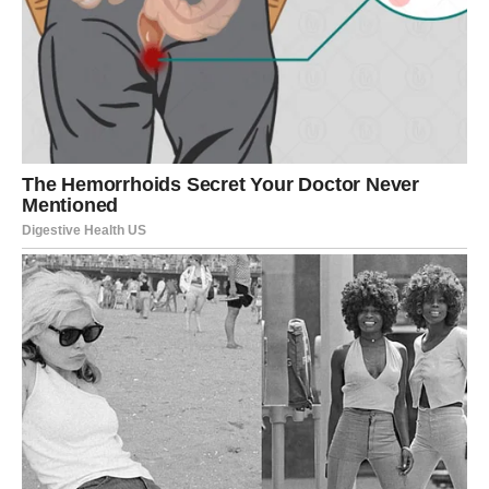
smo spremni da ih čujemo.
Početak nečega potpuno novog
menja vaš život
Iako sada možda ne možete da zamislite da će posle
svega doći sreća, upravo to će se dogoditi.
Otvaraju se vrata koja su dugo bila
zatvorena
Pred vama se pojavljuje prilika koja može promeniti
mnogo toga.
Neko će dobiti novu poslovnu ponudu.