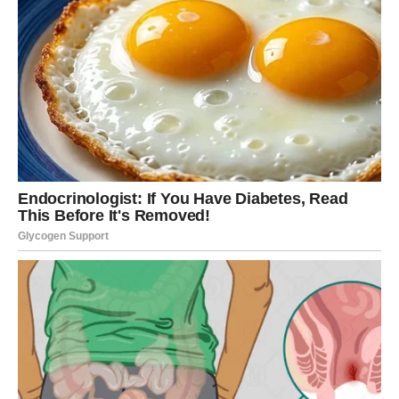
Neočekivan razgovor donosi
veliko iznenađenje
Kada budete najmanje očekivali, jedna osoba će poželeti
da razgovara sa vama.
Reči koje menjaju pogled na prošlost
Možda ćete konačno saznati istinu koju ste dugo čekali ili
će vam neko priznati osećanja koja je godinama skrivao.
Taj razgovor neće odmah rešiti sve probleme, ali će vam
doneti mir koji vam je dugo nedostajao.
Shvatićete da postoje odgovori koji dolaze tek onda kada