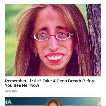
Ljubav posle velikog brodoloma
dobija potpuno novo značenje
Ako ste slobodni, nakon perioda tuge dolazi poznanstvo
koje će vas potpuno iznenaditi.
Srce će ponovo naučiti da veruje
Na početku ćete biti oprezni.