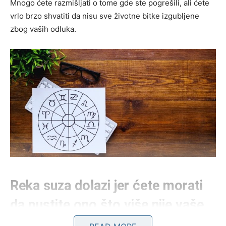
Mnogo ćete razmišljati o tome gde ste pogrešili, ali ćete
vrlo brzo shvatiti da nisu sve životne bitke izgubljene
zbog vaših odluka.
Reka suza dolazi jer ćete morati
da pustite ono što više nije vaše