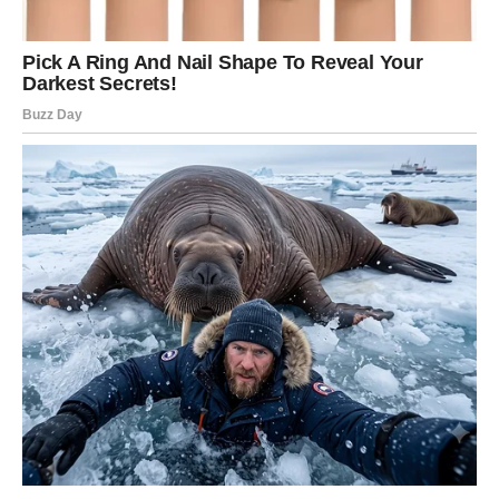
Period koji dolazi donosi mogućnost dodatne zarade,
uspešnog dogovora ili rešavanja problema koji vas dugo
opterećuje.
Možda novac neće stići preko noći, ali ćete jasno videti
da stvari konačno kreću u pravom smeru.
To će vam vratiti sigurnost koja vam je u poslednje vreme
nedostajala.
Sudbina vam vraća veru u bolje
dane
Posle velikih iskušenja dolazi trenutak kada ćete shvatiti
da nijedna vaša patnja nije bila uzaludna.