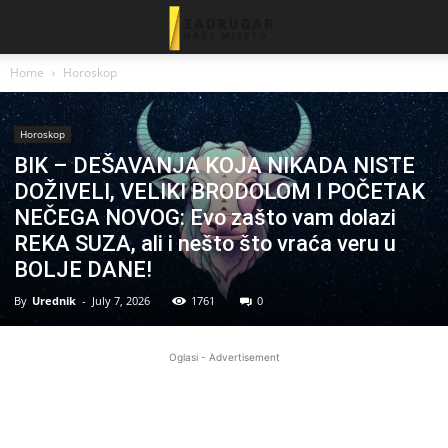
Home
Horoskop
Horoskop
BIK – DEŠAVANJA KOJA NIKADA NISTE
DOŽIVELI, VELIKI BRODOLOM I POČETAK
NEČEGA NOVOG: Evo zašto vam dolazi
REKA SUZA, ali i nešto što vraća veru u
BOLJE DANE!
By
Urednik
-
July 7, 2026
1761
0
Oglasi - Advertisement