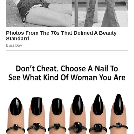
Neko će upoznati osobu koja će potpuno promeniti
njegov pogled na ljubav.
Neko će konačno pronaći unutrašnji mir posle dugog
perioda borbe.
Ovo neće biti obična promena.
Ovo će biti novi početak koji će vam vratiti osmeh.
Finansijska situacija polako kreće
nabolje
Mnogo ste brinuli zbog novca ili zbog osećaja da vaš trud
nije dovoljno cenjen.
Dolazi nagrada za vaše strpljenje