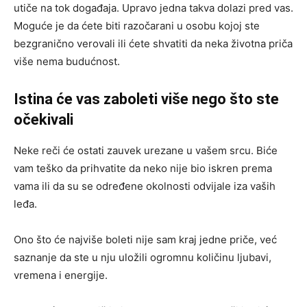
utiče na tok događaja. Upravo jedna takva dolazi pred vas.
Moguće je da ćete biti razočarani u osobu kojoj ste
bezgranično verovali ili ćete shvatiti da neka životna priča
više nema budućnost.
Istina će vas zaboleti više nego što ste
očekivali
Neke reči će ostati zauvek urezane u vašem srcu. Biće
vam teško da prihvatite da neko nije bio iskren prema
vama ili da su se određene okolnosti odvijale iza vaših
leđa.
Ono što će najviše boleti nije sam kraj jedne priče, već
saznanje da ste u nju uložili ogromnu količinu ljubavi,
vremena i energije.