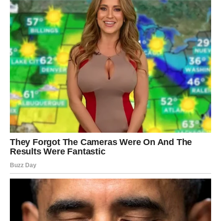
Plašićete se novih razočaranja.
Ali osoba koja dolazi neće želeti da vas menja niti da se
igra vašim emocijama.
Pokazaće vam da ljubav može biti mirna, iskrena i
sigurna.
Ako ste zauzeti, kroz ozbiljan razgovor možete zajedno
sa partnerom rešiti probleme koji su se dugo gomilali.
Samo oni odnosi koji imaju iskrene temelje uspeće da
opstanu posle svega što dolazi.