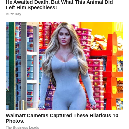
Ljudi koji vas iskreno vole biće uz vas
Dok budete prolazili kroz najteže trenutke, primetićete ko
zaista ostaje pored vas.
Neko od koga to niste očekivali pružiće vam podršku
kada vam bude najpotrebnija.
Upravo zbog te osobe ponovo ćete poverovati u dobrotu,
iskrenost i prijateljstvo.
Shvatićete da još postoje ljudi koji vas vole zbog onoga
što jeste.