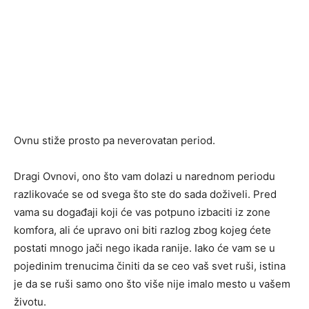
Ovnu stiže prosto pa neverovatan period.
Dragi Ovnovi, ono što vam dolazi u narednom periodu
razlikovaće se od svega što ste do sada doživeli. Pred
vama su događaji koji će vas potpuno izbaciti iz zone
komfora, ali će upravo oni biti razlog zbog kojeg ćete
postati mnogo jači nego ikada ranije. Iako će vam se u
pojedinim trenucima činiti da se ceo vaš svet ruši, istina
je da se ruši samo ono što više nije imalo mesto u vašem
životu.