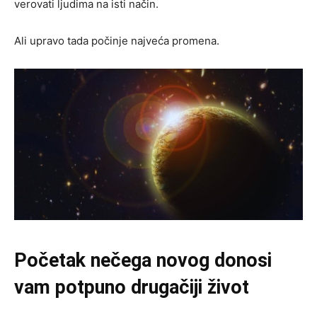
verovati ljudima na isti način.
Ali upravo tada počinje najveća promena.
Početak nečega novog donosi
vam potpuno drugačiji život