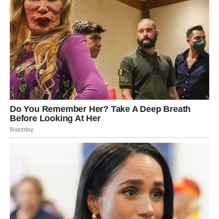
Najveća lekcija koju vam sudbina
donosi
Više nikada nećete pristajati na manje od
onoga što zaslužujete
Sve što budete prošli naučiće vas da cenite sebe mnogo
više nego ranije. Prestaćete da jurite ljude kojima nije