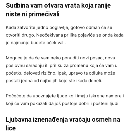
Sudbina vam otvara vrata koja ranije
niste ni primećivali
Kada zatvorite jedno poglavlje, gotovo odmah će se
otvoriti drugo. Neočekivana prilika pojaviće se onda kada
je najmanje budete očekivali.
Moguće je da će vam neko ponuditi novi posao, novu
poslovnu saradnju ili priliku za promenu koja će vam u
početku delovati rizično. Ipak, upravo ta odluka može
postati jedna od najboljih koje ste ikada doneli.
Počećete da upoznajete ljude koji imaju iskrene namere i
koji će vam pokazati da još postoje dobri i pošteni ljudi.
Ljubavna iznenađenja vraćaju osmeh na
lice