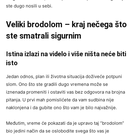
ste dugo nosili u sebi.
Veliki brodolom – kraj nečega što
ste smatrali sigurnim
Istina izlazi na videlo i više ništa neće biti
isto
Jedan odnos, plan ili životna situacija doživeće potpuni
slom. Ono što ste gradili dugo vremena može se
iznenada promeniti i ostaviti vas bez odgovora na brojna
pitanja. U prvi mah pomislićete da vam sudbina nije
naklonjena i da gubite ono što vam je bilo najvažnije.
Međutim, vreme će pokazati da je upravo taj “brodolom”
bio jedini način da se oslobodite svega što vas je