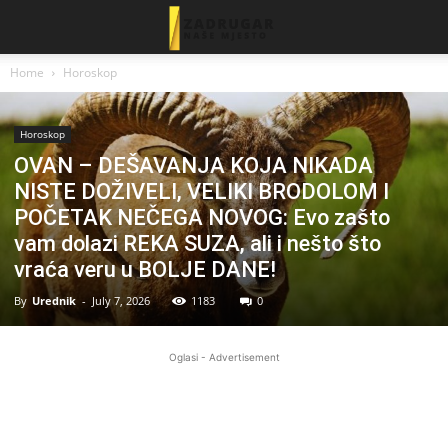
Home
Horoskop
Horoskop
OVAN – DEŠAVANJA KOJA NIKADA
NISTE DOŽIVELI, VELIKI BRODOLOM I
POČETAK NEČEGA NOVOG: Evo zašto
vam dolazi REKA SUZA, ali i nešto što
vraća veru u BOLJE DANE!
By
Urednik
-
July 7, 2026
1183
0
Oglasi - Advertisement