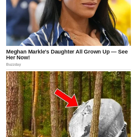
stalo do vas, prestaćete da tražite opravdanja za tuđe
postupke i konačno ćete shvatiti koliko vredite.
Ovo će biti period sazrevanja, ali i oslobađanja od svega
što vas je činilo nesrećnim.
Počećete da birate mir umesto rasprava, iskrenost
umesto lažnih obećanja i ljude koji vas vole zbog onoga
što jeste.