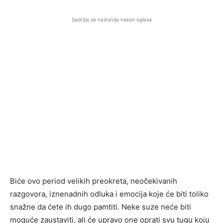
Sadržaj se nastavlja nakon oglasa
Biće ovo period velikih preokreta, neočekivanih
razgovora, iznenadnih odluka i emocija koje će biti toliko
snažne da ćete ih dugo pamtiti. Neke suze neće biti
moguće zaustaviti, ali će upravo one oprati svu tugu koju