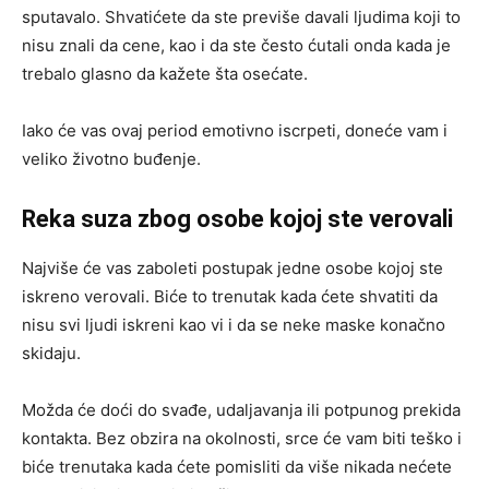
sputavalo. Shvatićete da ste previše davali ljudima koji to
nisu znali da cene, kao i da ste često ćutali onda kada je
trebalo glasno da kažete šta osećate.
Iako će vas ovaj period emotivno iscrpeti, doneće vam i
veliko životno buđenje.
Reka suza zbog osobe kojoj ste verovali
Najviše će vas zaboleti postupak jedne osobe kojoj ste
iskreno verovali. Biće to trenutak kada ćete shvatiti da
nisu svi ljudi iskreni kao vi i da se neke maske konačno
skidaju.
Možda će doći do svađe, udaljavanja ili potpunog prekida
kontakta. Bez obzira na okolnosti, srce će vam biti teško i
biće trenutaka kada ćete pomisliti da više nikada nećete