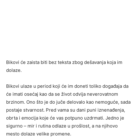
Bikovi će zaista biti bez teksta zbog dešavanja koja im
dolaze.
Bikovi ulaze u period koji će im doneti toliko događaja da
će imati osećaj kao da se život odvija neverovatnom
brzinom. Ono što je do juče delovalo kao nemoguće, sada
postaje stvarnost. Pred vama su dani puni iznenađenja,
obrta i emocija koje će vas potpuno uzdrmati. Jedno je
sigurno – mir i rutina odlaze u prošlost, a na njihovo
mesto dolaze velike promene.