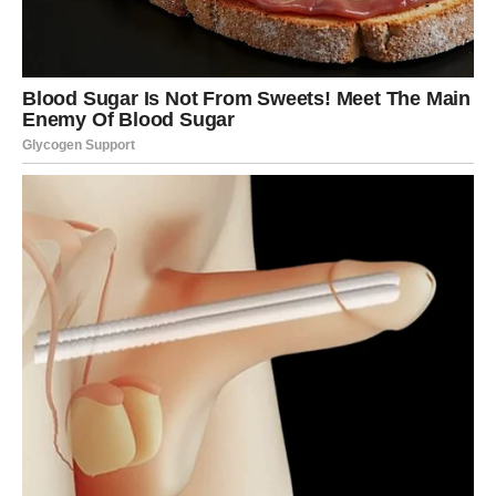
Sudbina će od vas tražiti hrabrost. Biće potrebno da
donesete odluku koja će odrediti naredne godine vašeg
života.
Neki Bikovi razmišljaće o preseljenju, promeni posla ili
ulasku u ozbiljnu vezu. Iako će postojati strah od
nepoznatog, zvezde poručuju da ne treba da bežite od
promena.
PORODIČNI ODNOSI POSTAJU
JAČI
Dok se dešavaju velike promene na ljubavnom i
finansijskom planu, porodica će vam biti najveća podrška.
Stari nesporazumi odlaze u prošlost