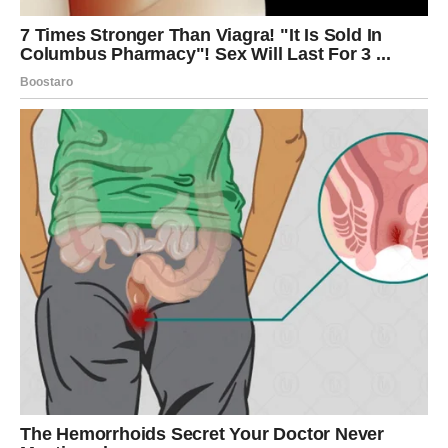
Razgovori koje ste dugo odlagali konačno će biti
obavljeni. Neke tenzije među članovima porodice polako
će nestajati, a vi ćete osetiti veliko olakšanje.
Biće vam jasno koliko vam znače ljudi koji su ostali uz vas
i u najtežim trenucima.
Podrška stiže kada vam bude
najpotrebnija
U trenucima kada budete sumnjali u svoje odluke, upravo
će porodica biti vaš oslonac. Njihove reči i saveti pomoći
će vam da sagledate situaciju iz drugačijeg ugla.