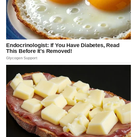
Kada pomislite da ste prošli najveće promene, univerzum
za vas sprema nešto mnogo veće.
Jedan susret može promeniti životni put
Pred Bikovima je upoznavanje osobe koja će imati
ogroman uticaj na njihovu budućnost. Za neke će to biti
nova ljubav, za druge poslovni saradnik, a za treće
prijatelj koji će ih usmeriti ka potpuno novom životnom
pravcu.
Najzanimljivije je to što će ovaj susret delovati sasvim
slučajno. Međutim, kasnije ćete shvatiti da ništa nije bilo
slučajno.
Dolazi vreme velikih odluka