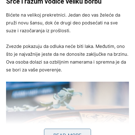
Srce i razum vodiće veliku borbu
Bićete na velikoj prekretnici. Jedan deo vas želeće da
pruži novu šansu, dok će drugi deo podsećati na sve
suze i razočaranja iz prošlosti.
Zvezde pokazuju da odluka neće biti laka. Međutim, ono
što je najvažnije jeste da ne donosite zaključke na brzinu.
Ova osoba dolazi sa ozbiljnim namerama i spremna je da
se bori za vaše poverenje.