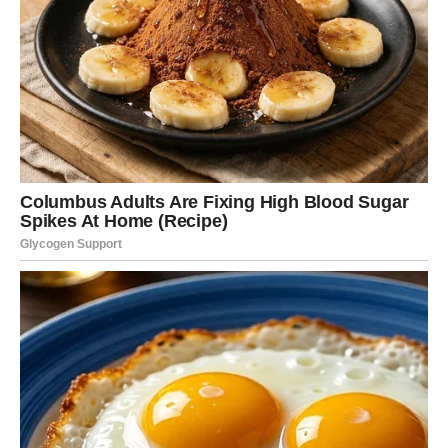
napredak i nove prilike za saradnju. Mnogi će biti prijatno
iznenađeni ponudom koja dolazi potpuno neočekivano.
Neočekivani dobitak donosi olakšanje
Neki pripadnici ovog znaka mogli bi da dobiju novac kroz
nasledstvo, povraćaj dugova ili pomoć osobe od koje to
najmanje očekuju.
Ovaj finansijski preokret dolazi u pravom trenutku jer će
vam omogućiti da rešite problem koji vas dugo
opterećuje. Konačno ćete moći da odahnete i da planirate
budućnost sa mnogo više optimizma.
SUDBINA PRIPREMA DOGAĐAJ
KOJI MENJA SVE