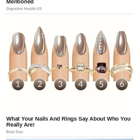
BIKOVI ULAZE U PERIOD KAKAV
SE RETKO DOŽIVLJAVA
Pred vama je vreme koje će doneti mnogo više nego što
očekujete. Prvo dolazi osoba iz prošlosti sa željom za
pomirenjem. Zatim sledi finansijski procvat koji će vam
vratiti sigurnost i samopouzdanje. A onda dolazi ono
najveće – sudbinski događaj koji menja pravac vašeg
života.