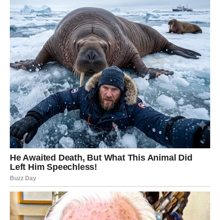
Možda ćete u pojedinim trenucima imati osećaj da je
svega previše i da se događaji odvijaju neverovatnom
brzinom. Međutim, upravo ti trenuci donose najveće
prilike.