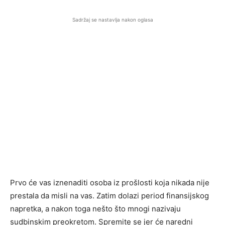
Sadržaj se nastavlja nakon oglasa
Prvo će vas iznenaditi osoba iz prošlosti koja nikada nije
prestala da misli na vas. Zatim dolazi period finansijskog
napretka, a nakon toga nešto što mnogi nazivaju
sudbinskim preokretom. Spremite se jer će naredni