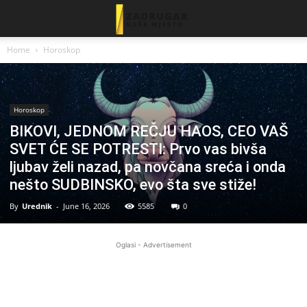
Home
Horoskop
Horoskop
BIKOVI, JEDNOM REČJU HAOS, CEO VAŠ
SVET ĆE SE POTRESTI: Prvo vas bivša
ljubav želi nazad, pa novčana sreća i onda
nešto SUDBINSKO, evo šta sve stiže!
By
Urednik
-
June 16, 2026
5585
0
Oglasi - Advertisement