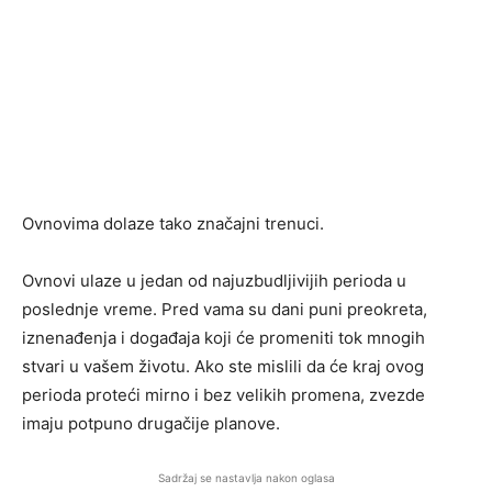
Ovnovima dolaze tako značajni trenuci.
Ovnovi ulaze u jedan od najuzbudljivijih perioda u
poslednje vreme. Pred vama su dani puni preokreta,
iznenađenja i događaja koji će promeniti tok mnogih
stvari u vašem životu. Ako ste mislili da će kraj ovog
perioda proteći mirno i bez velikih promena, zvezde
imaju potpuno drugačije planove.
Sadržaj se nastavlja nakon oglasa