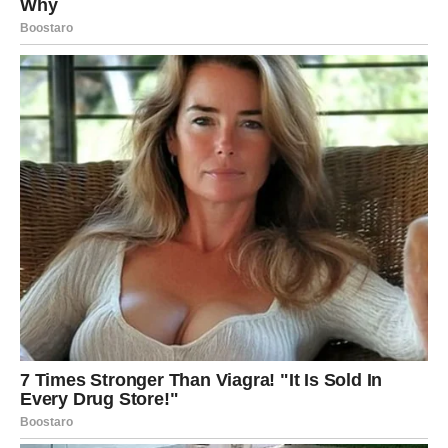
budete slušali unutrašnji glas, retko ćete pogrešit