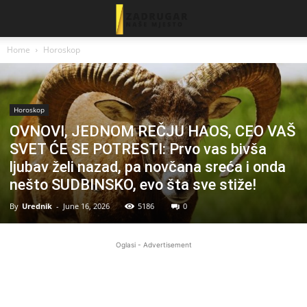
Home
Horoskop
Horoskop
OVNOVI, JEDNOM REČJU HAOS, CEO VAŠ
SVET ĆE SE POTRESTI: Prvo vas bivša
ljubav želi nazad, pa novčana sreća i onda
nešto SUDBINSKO, evo šta sve stiže!
By
Urednik
-
June 16, 2026
5186
0
Oglasi - Advertisement