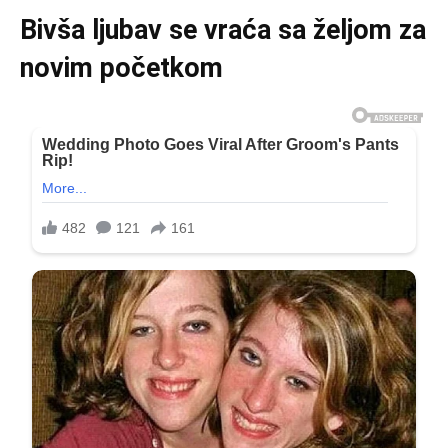
Bivša ljubav se vraća sa željom za
novim početkom