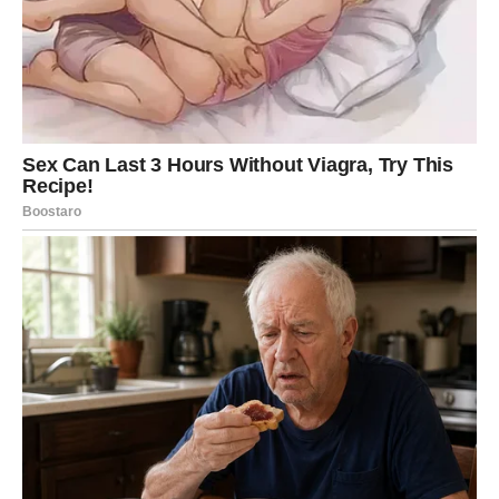
Za mnoge Ovnove dolazi susret sa osobom koja neće biti
slučajna. Može se raditi o novom prijatelju, poslovnom
saradniku ili osobi koja će igrati veoma važnu ulogu u
vašoj budućnosti.
Već pri prvom susretu osetićete neobičnu povezanost.
Kao da se poznajete mnogo duže nego što je to zaista
slučaj.
Ovaj događaj može pokrenuti lanac promena koje će vas
odvesti na potpuno novi životni put.
Sudbinska odluka pred vama
Pred kraj ovog perioda dolazi trenutak kada ćete morati
da donesete veoma važnu odluku. Ona će se odnositi na
nešto što već dugo odlažete.