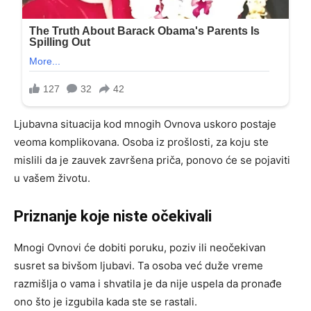
Ljubavna situacija kod mnogih Ovnova uskoro postaje
veoma komplikovana. Osoba iz prošlosti, za koju ste
mislili da je zauvek završena priča, ponovo će se pojaviti
u vašem životu.
Priznanje koje niste očekivali
Mnogi Ovnovi će dobiti poruku, poziv ili neočekivan
susret sa bivšom ljubavi. Ta osoba već duže vreme
razmišlja o vama i shvatila je da nije uspela da pronađe
ono što je izgubila kada ste se rastali.