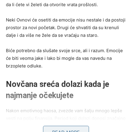
da li ćete vi želeti da otvorite vrata prošlosti.
Neki Ovnovi će osetiti da emocije nisu nestale i da postoji
prostor za novi početak. Drugi će shvatiti da su krenuli
dalje i da više ne žele da se vraćaju na staro.
Biće potrebno da slušate svoje srce, ali i razum. Emocije
će biti veoma jake i lako bi mogle da vas navedu na
brzoplete odluke.
Novčana sreća dolazi kada je
najmanje očekujete
Nakon emotivnog haosa, zvezde vam šalju mnogo lepše
vesti na polju finansija. Period koji dolazi donosi značajno
poboljšanje materijalne situacije.