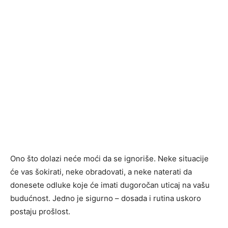
Ono što dolazi neće moći da se ignoriše. Neke situacije
će vas šokirati, neke obradovati, a neke naterati da
donesete odluke koje će imati dugoročan uticaj na vašu
budućnost. Jedno je sigurno – dosada i rutina uskoro
postaju prošlost.