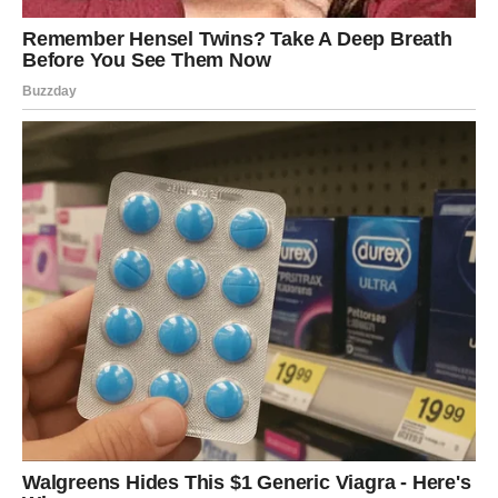
Emotivni i životni preokreti dolaze
jedan za drugim
Ovnovi će imati osećaj da se sve dešava odjednom.
Jedan događaj će vući drugi, a vi ćete često imati utisak
da ne stižete da obradite sve što vam se događa.
Vreme kada morate verovati sebi
Najvažnija poruka za vas jeste da ne dozvolite drugima da
odlučuju umesto vas. Mnogo ljudi će imati mišljenje o
vašim ljubavnim, poslovnim i životnim odlukama.
Međutim, samo vi znate šta zaista osećate i šta želite.
Upravo zato će intuicija postati vaš najjači saveznik. Kada