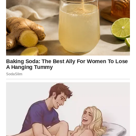
Mnogi Ovnovi će shvatiti da su mnogo sposobniji nego
što su mislili. Pred vama je vreme kada možete pokazati
svoje kvalitete i dobiti priznanje koje zaslužujete.
Ne odbijajte nove prilike samo zato što deluju rizično.
Neke od njih kriju potencijal da potpuno promene vašu
finansijsku budućnost.
Sudbina priprema nešto što će
vas ostaviti bez reči
Dok budete pokušavali da se snađete između ljubavnih i
finansijskih događaja, univerzum će pripremiti još jedno
veliko iznenađenje.
Susret koji menja život