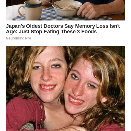
Možda je reč o promeni posla, selidbi, novoj vezi ili
prekidu nečega što vas već dugo sputava.
Zvezde poručuju da ne treba da se plašite promena. Iako
će vam delovati kao veliki rizik, upravo će ta odluka
otvoriti vrata sreći koju dugo čekate.