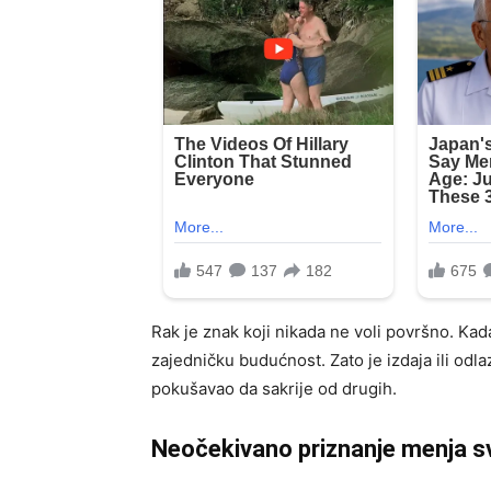
Rak je znak koji nikada ne voli površno. Kad
zajedničku budućnost. Zato je izdaja ili od
pokušavao da sakrije od drugih.
Neočekivano priznanje menja s