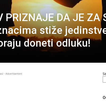
V PRIZNAJE DA JE ZA 
nacima stiže jedinstv
moraju doneti odluku!
S
asi - Advertisement
O