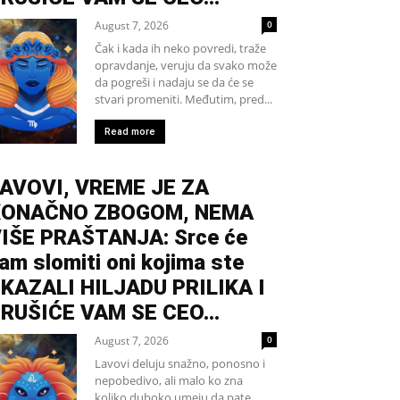
August 7, 2026
0
Čak i kada ih neko povredi, traže
opravdanje, veruju da svako može
da pogreši i nadaju se da će se
stvari promeniti. Međutim, pred...
Read more
AVOVI, VREME JE ZA
KONAČNO ZBOGOM, NEMA
IŠE PRAŠTANJA: Srce će
am slomiti oni kojima ste
KAZALI HILJADU PRILIKA I
RUŠIĆE VAM SE CEO...
August 7, 2026
0
Lavovi deluju snažno, ponosno i
nepobedivo, ali malo ko zna
koliko duboko umeju da pate