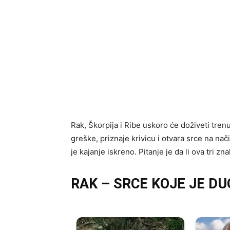
Rak, Škorpija i Ribe uskoro će doživeti tren
greške, priznaje krivicu i otvara srce na nači
je kajanje iskreno. Pitanje je da li ova tri 
RAK – SRCE KOJE JE D