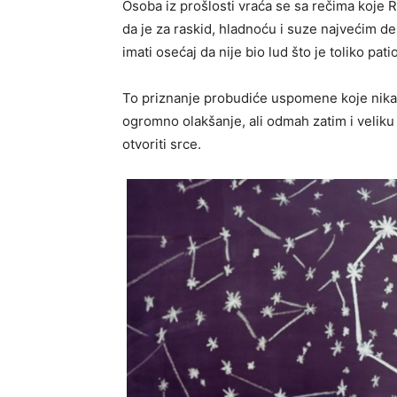
Osoba iz prošlosti vraća se sa rečima koje 
da je za raskid, hladnoću i suze najvećim del
imati osećaj da nije bio lud što je toliko pati
To priznanje probudiće uspomene koje nikad
ogromno olakšanje, ali odmah zatim i veliku 
otvoriti srce.