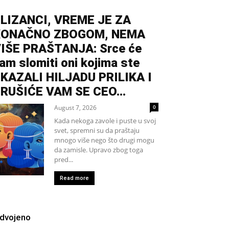
LIZANCI, VREME JE ZA
KONAČNO ZBOGOM, NEMA
IŠE PRAŠTANJA: Srce će
am slomiti oni kojima ste
KAZALI HILJADU PRILIKA I
RUŠIĆE VAM SE CEO...
August 7, 2026
0
Kada nekoga zavole i puste u svoj
svet, spremni su da praštaju
mnogo više nego što drugi mogu
da zamisle. Upravo zbog toga
pred...
Read more
zdvojeno