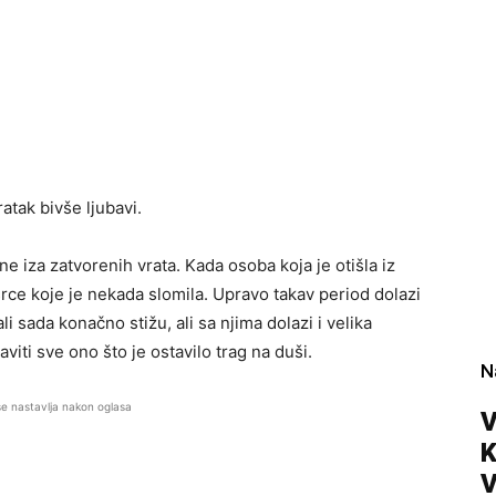
tak bivše ljubavi.
e iza zatvorenih vrata. Kada osoba koja je otišla iz
ce koje je nekada slomila. Upravo takav period dolazi
i sada konačno stižu, ali sa njima dolazi i velika
aviti sve ono što je ostavilo trag na duši.
N
se nastavlja nakon oglasa
V
V