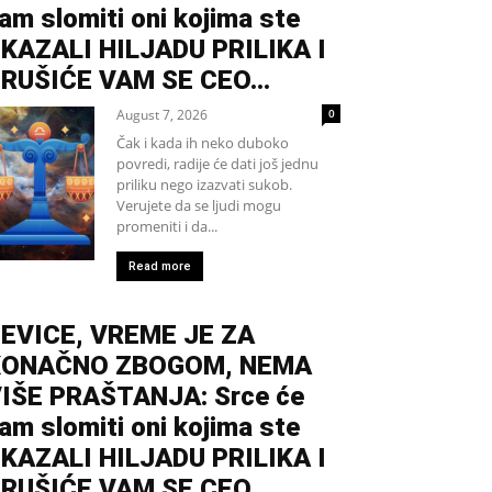
am slomiti oni kojima ste
KAZALI HILJADU PRILIKA I
RUŠIĆE VAM SE CEO...
August 7, 2026
0
Čak i kada ih neko duboko
povredi, radije će dati još jednu
priliku nego izazvati sukob.
Verujete da se ljudi mogu
promeniti i da...
Read more
EVICE, VREME JE ZA
KONAČNO ZBOGOM, NEMA
IŠE PRAŠTANJA: Srce će
am slomiti oni kojima ste
KAZALI HILJADU PRILIKA I
RUŠIĆE VAM SE CEO...