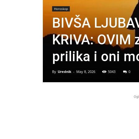
Horoskop
BIVŠA LJUBA
KRIVA: OVIM z
prilika i oni 
By
Urednik
-
May 8, 2026
5043
0
Ogl