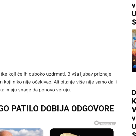
v
U
S
utke koji će ih duboko uzdrmati. Bivša ljubav priznaje
n koji niko nije očekivao. Ali pitanje više nije samo da li
znaka imaju snage da ponovo veruju.
D
UGO PATILO DOBIJA ODGOVORE
V
v
U
S