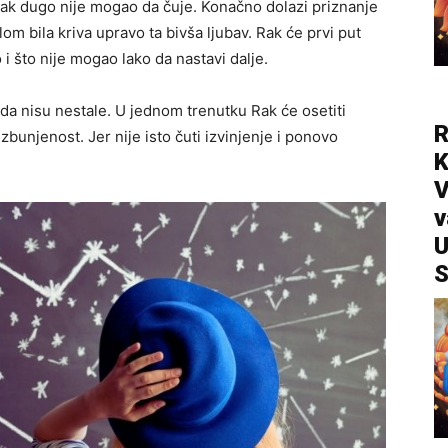
Rak dugo nije mogao da čuje. Konačno dolazi priznanje
om bila kriva upravo ta bivša ljubav. Rak će prvi put
o i što nije mogao lako da nastavi dalje.
a nisu nestale. U jednom trenutku Rak će osetiti
R
zbunjenost. Jer nije isto čuti izvinjenje i ponovo
V
v
U
S