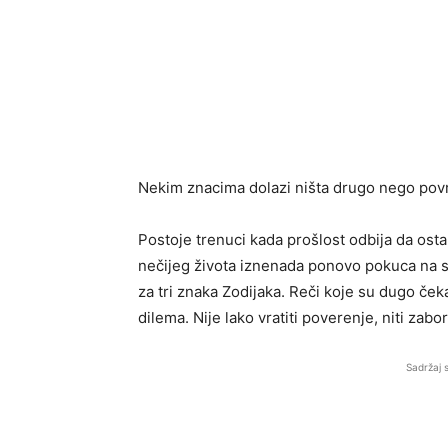
Nekim znacima dolazi ništa drugo nego povra
Postoje trenuci kada prošlost odbija da ostan
nečijeg života iznenada ponovo pokuca na sr
za tri znaka Zodijaka. Reči koje su dugo čekal
dilema. Nije lako vratiti poverenje, niti zabor
Sadržaj 