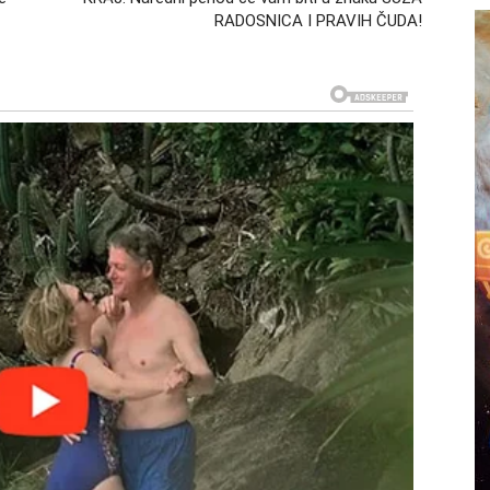
RADOSNICA I PRAVIH ČUDA!
elovati hladno i snažno, ali kada joj neko slomi
go ne zaceljuje. Zato će događaji koji slede biti veoma
ije emocije
otpuno drugačijim stavom. Škorpiji će biti jasno da ta
. Priznanje krivice dolazi iskreno, bez maski i bez
u stranu.
bez reči. Jer upravo ono što je najviše želela da čuje
e da će se ikada dogoditi.