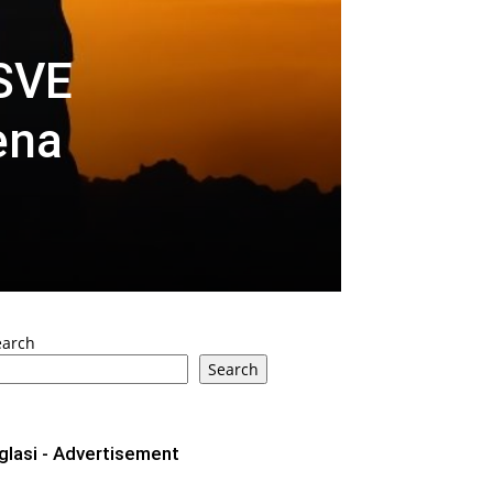
SVE
ena
earch
Search
glasi - Advertisement