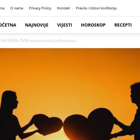
tna
O nama
Privacy Policy
Kontakt
Pravila i Uslovi korištenja
OČETNA
NAJNOVIJE
VIJESTI
HOROSKOP
RECEPTI
SVE KRIVA: OVIM znacima stiže jedinstvena...