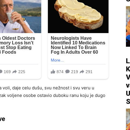
L
V
v
a voli, daje celu dušu, svu nežnost i svu veru u
U
lazak voljene osobe ostavio duboku ranu koju je dugo
S
ve