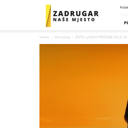
Zadrugar
Poče
Spot
P
Home
Horoskop
BIVŠA LJUBAV PRIZNAJE DA JE ZA 