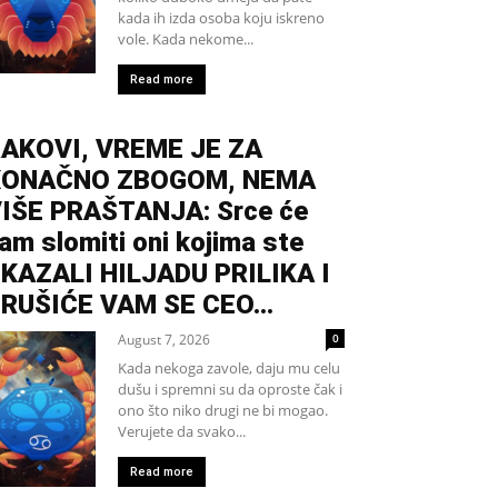
kada ih izda osoba koju iskreno
vole. Kada nekome...
Read more
AKOVI, VREME JE ZA
KONAČNO ZBOGOM, NEMA
IŠE PRAŠTANJA: Srce će
am slomiti oni kojima ste
KAZALI HILJADU PRILIKA I
RUŠIĆE VAM SE CEO...
August 7, 2026
0
Kada nekoga zavole, daju mu celu
dušu i spremni su da oproste čak i
ono što niko drugi ne bi mogao.
Verujete da svako...
Read more