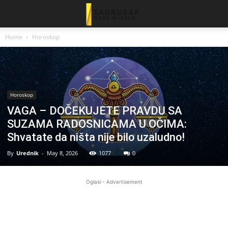
Home
Horoskop
Horoskop
VAGA – DOČEKUJETE PRAVDU SA
SUZAMA RADOSNICAMA U OČIMA:
Shvatate da ništa nije bilo uzaludno!
By
Urednik
-
May 8, 2026
1077
0
Oglasi - Advertisement