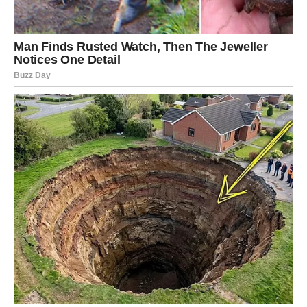
Bol ju je promenio. Naučila je da razlikuje iskrenost od
lažnih obećanja. Upravo zbog toga više neće dozvoliti
nikome da se igra njenim emocijama.
Suze radosnice zbog trenutka koji
je dugo čekala
Postoji jedan poseban trenutak koji će Vagama ostati
zauvek urezan u sećanje. To može biti razgovor, susret,
vest ili ostvarenje želje koju je dugo nosila u sebi. Kada
se to dogodi, emocije će biti toliko jake da ih neće moći
sakriti.
To neće biti suze tuge, već olakšanja. Suze osobe koja je
prošla kroz mnogo toga, ali ipak nije izgubila veru da će
jednog dana doći pravda.