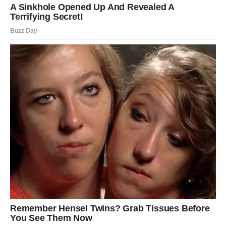
Shvatanje da ništa nije bilo uzaludno
Najvažniji trenutak za Vagu neće biti samo pobeda nad
nepravdom, već unutrašnji osećaj mira koji dolazi zajedno
sa njom. Konačno će razumeti zašto je morala da prođe
kroz sve što ju je bolelo.
Svaki pad ju je učinio mudrijom. Svaka izdaja otvorila joj
je oči. Svaka suza pripremila ju je za sreću koja sada
dolazi.
Vaga više neće gledati na prošlost sa gorčinom. Umesto
toga, osećaće ponos jer je ostala čovek uprkos svemu.
Upravo u tome leži njena najveća pobeda.