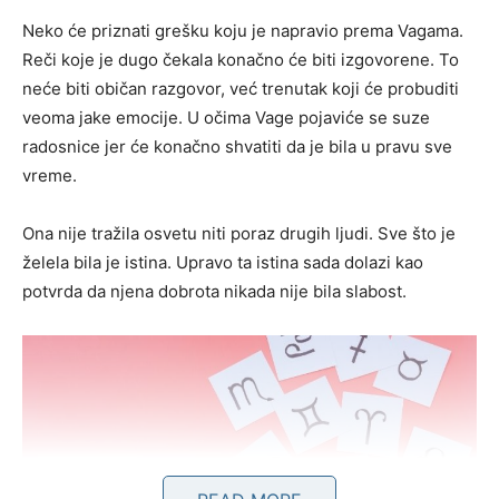
Neko će priznati grešku koju je napravio prema Vagama.
Reči koje je dugo čekala konačno će biti izgovorene. To
neće biti običan razgovor, već trenutak koji će probuditi
veoma jake emocije. U očima Vage pojaviće se suze
radosnice jer će konačno shvatiti da je bila u pravu sve
vreme.
Ona nije tražila osvetu niti poraz drugih ljudi. Sve što je
želela bila je istina. Upravo ta istina sada dolazi kao
potvrda da njena dobrota nikada nije bila slabost.