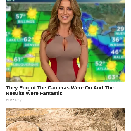
Sve ono što je nekada izgledalo kao kazna sada dobija
potpuno drugačiji smisao. Vaga će jasno videti da
univerzum nikada nije zaboravio njene suze. Samo je
čekao pravi trenutak da joj pokaže koliko vredi.