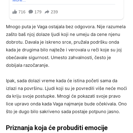
Mnogo puta je Vaga ostajala bez odgovora. Nije razumela
zašto baš njoj dolaze ljudi koji ne umeju da cene njenu
dobrotu. Davala je iskreno srce, pružala podršku onda
kada je drugima bilo najteže i verovala u reči koje su joj
obećavale sigurnost. Umesto zahvalnosti, često je
dobijala razočaranje.
Ipak, sada dolazi vreme kada će istina početi sama da
izlazi na površinu. Ljudi koji su je povredili više neće moći
da kriju svoje postupke. Mnogi će pokazati svoje pravo
lice upravo onda kada Vaga najmanje bude očekivala. Ono
što je dugo bilo sakriveno sada postaje potpuno jasno.
Priznanja koja će probuditi emocije