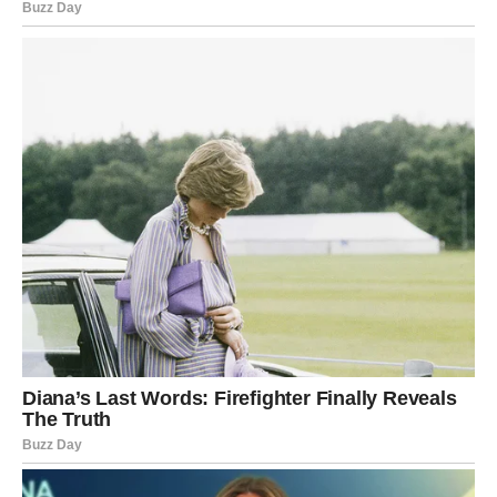
Pred Vagom je period koji menja
život
Sudbina sada otvara vrata koja su dugo bila zatvorena.
Vaga ulazi u dane kada će se mnoge stvari odvijati u
njenu korist. Ljubav, poštovanje, istina i emotivno
olakšanje dolaze zajedno, donoseći osećaj da se život
konačno vraća u ravnotežu.