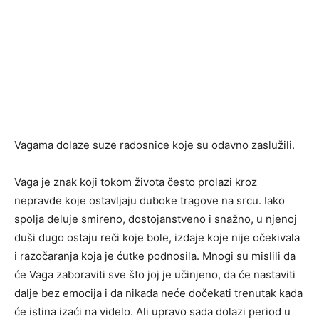
Vagama dolaze suze radosnice koje su odavno zaslužili.
Vaga je znak koji tokom života često prolazi kroz
nepravde koje ostavljaju duboke tragove na srcu. Iako
spolja deluje smireno, dostojanstveno i snažno, u njenoj
duši dugo ostaju reči koje bole, izdaje koje nije očekivala
i razočaranja koja je ćutke podnosila. Mnogi su mislili da
će Vaga zaboraviti sve što joj je učinjeno, da će nastaviti
dalje bez emocija i da nikada neće dočekati trenutak kada
će istina izaći na videlo. Ali upravo sada dolazi period u