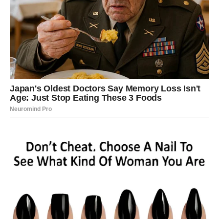
Veliki preokret na emotivnom planu
Jedna osoba iz prošlosti mogla bi ponovo da uđe u život
Vage sa potpuno drugačijim ponašanjem. Kajanje će biti
iskreno, a emocije snažne. Vaga će prvi put videti da neko
zaista razume koliko ju je povredio.
Za neke pripadnike ovog znaka dolazi i potpuno nova
ljubavna priča. Posle mnogo tuge i razočaranja pojavljuje
se osoba koja donosi mir, sigurnost i osećaj poštovanja.
Vaga će konačno osetiti da više ne mora da se bori za
ljubav, jer će ljubav sama dolaziti ka njoj.
Ljudi koji su sumnjali sada menjaju
mišljenje