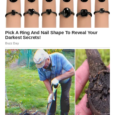
Mnogo je bilo onih koji nisu verovali u Vagu. Govorili su
da je previše emotivna, da neće uspeti ili da će zauvek
ostati u mestu. Međutim, upravo sada dolazi trenutak
kada će svi morati da priznaju koliko su pogrešili.
Vaga ulazi u fazu života u kojoj postaje jača nego ikada.
Njena energija se menja, a zajedno sa njom menjaju se i
okolnosti koje su je dugo sputavale.
Poštovanje koje dolazi posle bola
Osobe koje su nekada ignorisale trud Vage sada će početi
da je gledaju potpuno drugačijim očima. Njena vrednost
postaće očigledna. Mnogi će želeti njenu blizinu, njeno
poverenje i njenu pažnju, ali Vaga više neće biti ista
osoba kao nekada.