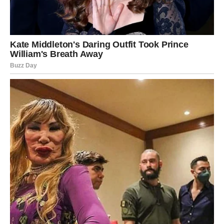
Ovi šokovi neće nužno biti negativni. Za neke pripadnike
znaka oni će predstavljati veliko oslobađanje od tereta
koji su dugo nosili. Za druge će značiti potpuno novu fazu
života u kojoj više ništa neće izgledati isto kao ranije.
Posebno će biti naglašena energija iznenadnih otkrića.
Tajne koje su dugo bile skrivene mogle bi da izađu na
videlo, a istina će pronaći način da se pokaže čak i tamo
gde su mnogi pokušavali da je sakriju.
Sudbina priprema završnicu koja će se
dugo pamtiti
Kako se bude približavao 8. jun, Device će sve jasnije
shvatati zašto su određeni događaji morali da se dogode
baš sada. Povratak prošlosti doneće odgovore, veliko