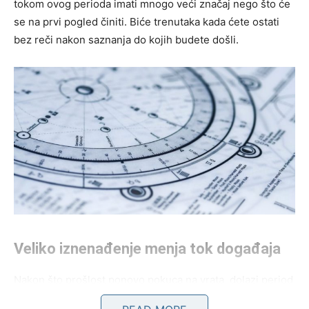
tokom ovog perioda imati mnogo veći značaj nego što će
se na prvi pogled činiti. Biće trenutaka kada ćete ostati
bez reči nakon saznanja do kojih budete došli.
Veliko iznenađenje menja tok događaja
Nakon što prošlost ponovo pokuca na vrata, dolazi period
velikih iznenađenja. Device će se naći u situacijama koje