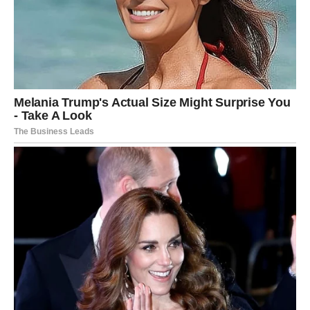
Kraj perioda donosi šokove koje
niko nije očekivao
Poslednji dani pred 8. jun biće najintenzivniji deo celog
perioda. Tada dolaze događaji koji će kod mnogih Devica
izazvati nevericu. Moguće je da ćete saznati informaciju
koja menja pogled na određenu osobu ili da ćete biti
svedok situacije koju niste mogli ni da pretpostavite.