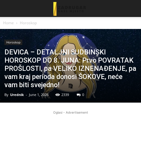
Home
Horoskop
Horoskop
DEVICA – DETALJNI SUDBINSKI
HOROSKOP DO 8. JUNA: Prvo POVRATAK
PROŠLOSTI, pa VELIKO IZNENAĐENJE, pa
vam kraj perioda donosi ŠOKOVE, neće
vam biti svejedno!
By
Urednik
-
June 1, 2026
2339
0
Oglasi - Advertisement