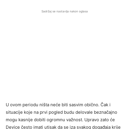
Sadržaj se nastavlja nakon oglasa
U ovom periodu ništa neće biti sasvim obično. Čak i
situacije koje na prvi pogled budu delovale beznačajno
mogu kasnije dobiti ogromnu važnost. Upravo zato će
Device često imati utisak da se iza svakog događaja krije