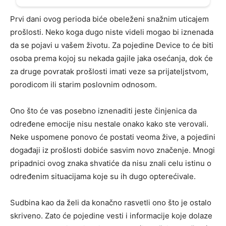
Prvi dani ovog perioda biće obeleženi snažnim uticajem
prošlosti. Neko koga dugo niste videli mogao bi iznenada
da se pojavi u vašem životu. Za pojedine Device to će biti
osoba prema kojoj su nekada gajile jaka osećanja, dok će
za druge povratak prošlosti imati veze sa prijateljstvom,
porodicom ili starim poslovnim odnosom.
Ono što će vas posebno iznenaditi jeste činjenica da
određene emocije nisu nestale onako kako ste verovali.
Neke uspomene ponovo će postati veoma žive, a pojedini
događaji iz prošlosti dobiće sasvim novo značenje. Mnogi
pripadnici ovog znaka shvatiće da nisu znali celu istinu o
određenim situacijama koje su ih dugo opterećivale.
Sudbina kao da želi da konačno rasvetli ono što je ostalo
skriveno. Zato će pojedine vesti i informacije koje dolaze