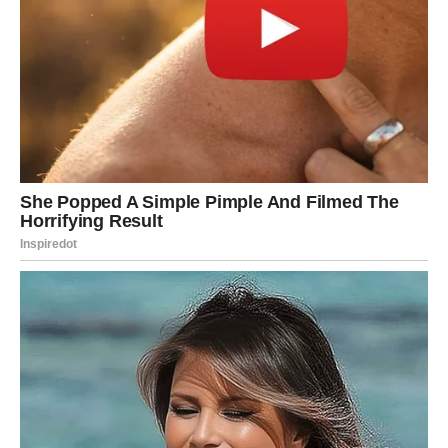
Neočekivani obrti u odnosima sa ljudima
Tokom ovog perioda odnosi sa drugim ljudima prolaziće
kroz velike promene. Neko će pokazati lice koje do sada
nije pokazivao, dok će druga osoba iznenaditi podrškom
u trenutku kada je najmanje budete očekivali.
Device će početi jasnije da vide ko im iskreno želi dobro,
a ko je u njihovom životu prisutan samo kada mu to
odgovara. Zbog toga će pojedini odnosi postati jači nego
ikada, dok će drugi početi polako da se udaljavaju.
Mnogo toga što je bilo nejasno postaće kristalno jasno.
Upravo zato će kraj ovog perioda doneti osećaj da su
konačno skinute maske sa pojedinih lica.