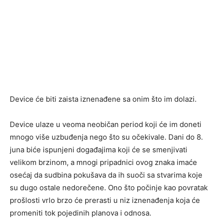
Device će biti zaista iznenađene sa onim što im dolazi.
Device ulaze u veoma neobičan period koji će im doneti
mnogo više uzbuđenja nego što su očekivale. Dani do 8.
juna biće ispunjeni događajima koji će se smenjivati
velikom brzinom, a mnogi pripadnici ovog znaka imaće
osećaj da sudbina pokušava da ih suoči sa stvarima koje
su dugo ostale nedorečene. Ono što počinje kao povratak
prošlosti vrlo brzo će prerasti u niz iznenađenja koja će
promeniti tok pojedinih planova i odnosa.