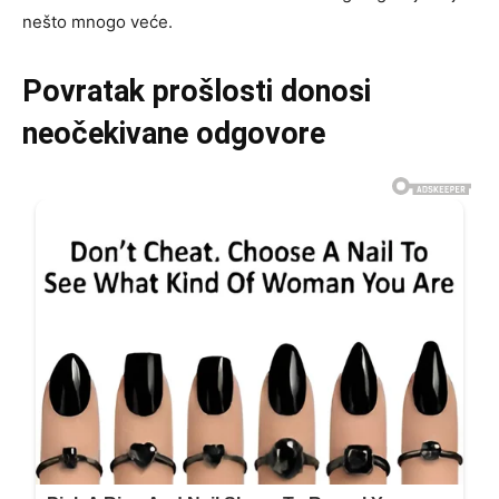
nešto mnogo veće.
Povratak prošlosti donosi
neočekivane odgovore