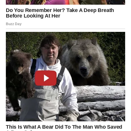
iznenađenje pokrenuće promene, a završni dani perioda
ostaviće snažan utisak koji neće biti lako zaboraviti.