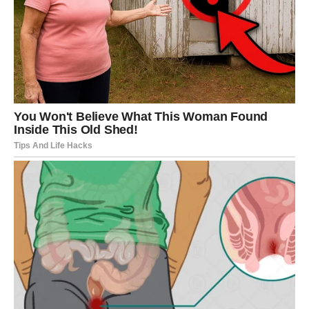
Kraj perioda donosi šokove koje
niste očekivali
Nagli preokreti menjaju situaciju
Pred sam kraj perioda energija postaje izuzetno
intenzivna. Događaji koji su se postepeno razvijali sada
dostižu vrhunac. Upravo tada dolaze šokovi koji će
mnoge Vage ostaviti bez reči.
Moguće su informacije koje menjaju dosadašnje planove,