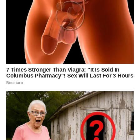
Istine koje više ne mogu da ostanu
skrivene
Tokom ovog perioda mnoge maske padaju. Ljudi
pokazuju svoje pravo lice, a skrivene namere izlaze na
površinu. Iako neke informacije mogu iznenaditi, one će
istovremeno doneti jasniju sliku o svemu što se dešava.
Vage će imati priliku da konačno razumeju motive
pojedinih osoba iz svog okruženja. To saznanje može
promeniti način na koji posmatrate određene odnose.