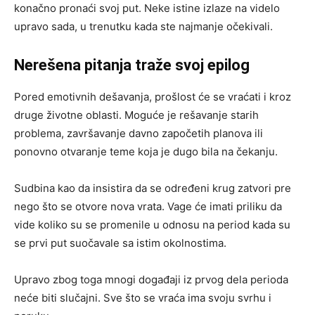
konačno pronaći svoj put. Neke istine izlaze na videlo
upravo sada, u trenutku kada ste najmanje očekivali.
Nerešena pitanja traže svoj epilog
Pored emotivnih dešavanja, prošlost će se vraćati i kroz
druge životne oblasti. Moguće je rešavanje starih
problema, završavanje davno započetih planova ili
ponovno otvaranje teme koja je dugo bila na čekanju.
Sudbina kao da insistira da se određeni krug zatvori pre
nego što se otvore nova vrata. Vage će imati priliku da
vide koliko su se promenile u odnosu na period kada su
se prvi put suočavale sa istim okolnostima.
Upravo zbog toga mnogi događaji iz prvog dela perioda
neće biti slučajni. Sve što se vraća ima svoju svrhu i