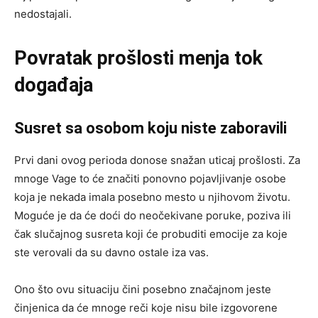
nedostajali.
Povratak prošlosti menja tok
događaja
Susret sa osobom koju niste zaboravili
Prvi dani ovog perioda donose snažan uticaj prošlosti. Za
mnoge Vage to će značiti ponovno pojavljivanje osobe
koja je nekada imala posebno mesto u njihovom životu.
Moguće je da će doći do neočekivane poruke, poziva ili
čak slučajnog susreta koji će probuditi emocije za koje
ste verovali da su davno ostale iza vas.
Ono što ovu situaciju čini posebno značajnom jeste
činjenica da će mnoge reči koje nisu bile izgovorene