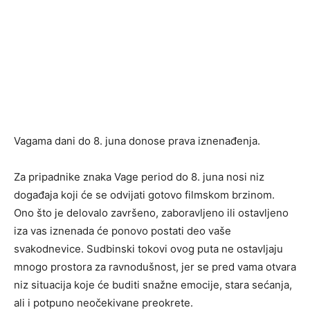
Vagama dani do 8. juna donose prava iznenađenja.
Za pripadnike znaka Vage period do 8. juna nosi niz
događaja koji će se odvijati gotovo filmskom brzinom.
Ono što je delovalo završeno, zaboravljeno ili ostavljeno
iza vas iznenada će ponovo postati deo vaše
svakodnevice. Sudbinski tokovi ovog puta ne ostavljaju
mnogo prostora za ravnodušnost, jer se pred vama otvara
niz situacija koje će buditi snažne emocije, stara sećanja,
ali i potpuno neočekivane preokrete.