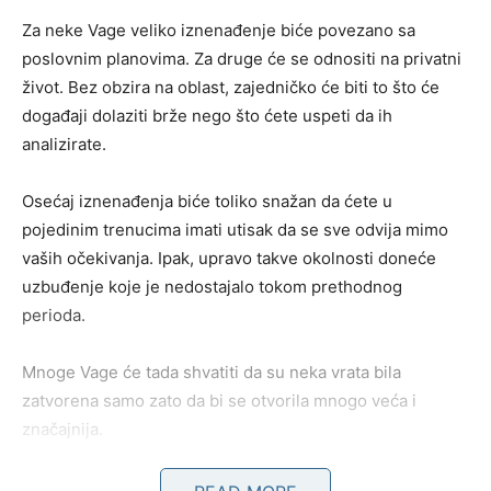
Za neke Vage veliko iznenađenje biće povezano sa
poslovnim planovima. Za druge će se odnositi na privatni
život. Bez obzira na oblast, zajedničko će biti to što će
događaji dolaziti brže nego što ćete uspeti da ih
analizirate.
Osećaj iznenađenja biće toliko snažan da ćete u
pojedinim trenucima imati utisak da se sve odvija mimo
vaših očekivanja. Ipak, upravo takve okolnosti doneće
uzbuđenje koje je nedostajalo tokom prethodnog
perioda.
Mnoge Vage će tada shvatiti da su neka vrata bila
zatvorena samo zato da bi se otvorila mnogo veća i
značajnija.