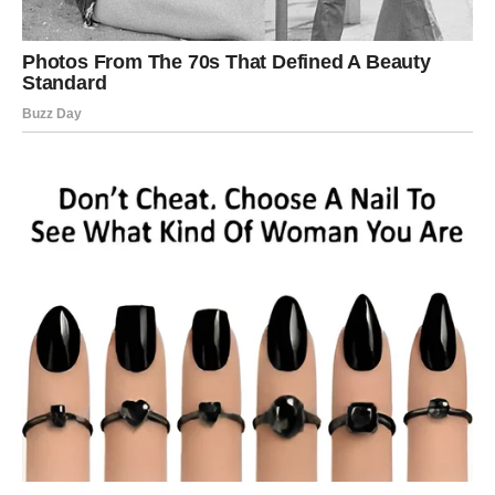
Neki odnosi dobiće potpuno novo značenje. Neki planovi
krenuće drugim putem. Pojedine istine postaće
nemoguće za ignorisanje. Upravo zbog toga kraj ovog
perioda neće proći mirno niti predvidivo.