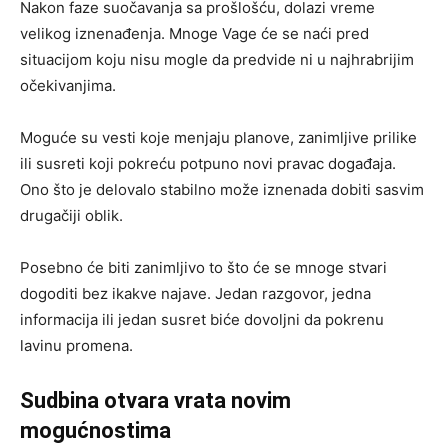
Nakon faze suočavanja sa prošlošću, dolazi vreme
velikog iznenađenja. Mnoge Vage će se naći pred
situacijom koju nisu mogle da predvide ni u najhrabrijim
očekivanjima.
Moguće su vesti koje menjaju planove, zanimljive prilike
ili susreti koji pokreću potpuno novi pravac događaja.
Ono što je delovalo stabilno može iznenada dobiti sasvim
drugačiji oblik.
Posebno će biti zanimljivo to što će se mnoge stvari
dogoditi bez ikakve najave. Jedan razgovor, jedna
informacija ili jedan susret biće dovoljni da pokrenu
lavinu promena.
Sudbina otvara vrata novim
mogućnostima