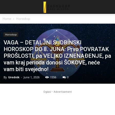
Home
Horoskop
Horoskop
VAGA – DETALJNI SUDBINSKI
HOROSKOP DO 8. JUNA: Prvo POVRATAK
PROŠLOSTI, pa VELIKO IZNENAĐENJE, pa
vam kraj perioda donosi ŠOKOVE, neće
vam biti svejedno!
By
Urednik
-
June 1, 2026
1556
0
Oglasi - Advertisement