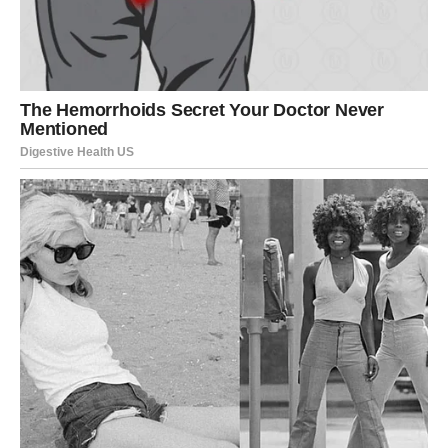
iznenadne odluke drugih ljudi ili neočekivani obrti koji
potpuno menjaju sliku situacije. Ono što ste smatrali
sigurnim može se pokazati drugačijim nego što ste
verovali.
Ovi događaji neće biti beznačajni. Naprotiv, imaće
potencijal da utiču na naredni period mnogo više nego
što trenutno možete da pretpostavite.
Ništa više neće biti isto
Posle svih dešavanja koja donosi period do 8. juna,
mnoge Vage će imati osećaj da su prošle kroz čitav vrtlog
emocija i promena. Povratak prošlosti, veliko iznenađenje
i završni šokovi stvoriće utisak da se sudbina ubrzano
pobrinula da pomeri granice svega što ste očekivali.