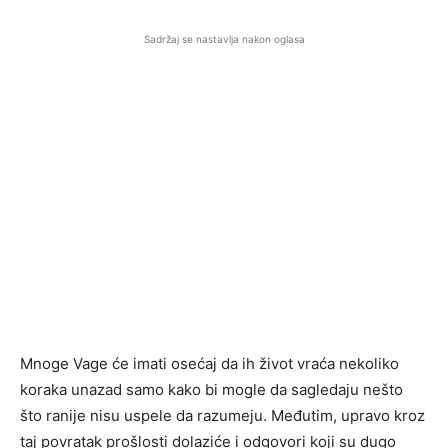
Sadržaj se nastavlja nakon oglasa
Mnoge Vage će imati osećaj da ih život vraća nekoliko
koraka unazad samo kako bi mogle da sagledaju nešto
što ranije nisu uspele da razumeju. Međutim, upravo kroz
taj povratak prošlosti dolaziće i odgovori koji su dugo