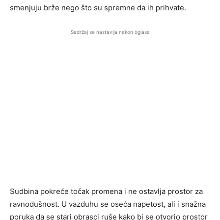
smenjuju brže nego što su spremne da ih prihvate.
Sadržaj se nastavlja nakon oglasa
Sudbina pokreće točak promena i ne ostavlja prostor za
ravnodušnost. U vazduhu se oseća napetost, ali i snažna
poruka da se stari obrasci ruše kako bi se otvorio prostor