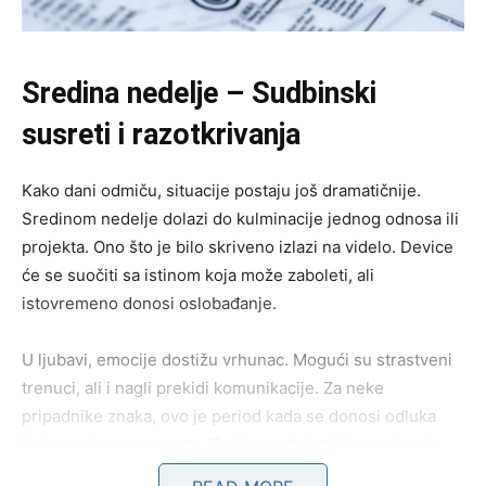
Sredina nedelje – Sudbinski
susreti i razotkrivanja
Kako dani odmiču, situacije postaju još dramatičnije.
Sredinom nedelje dolazi do kulminacije jednog odnosa ili
projekta. Ono što je bilo skriveno izlazi na videlo. Device
će se suočiti sa istinom koja može zaboleti, ali
istovremeno donosi oslobađanje.
U ljubavi, emocije dostižu vrhunac. Mogući su strastveni
trenuci, ali i nagli prekidi komunikacije. Za neke
pripadnike znaka, ovo je period kada se donosi odluka
koja menja pravac veze. Za druge, dolazi do pomirenja
koje izgleda gotovo nestvarno, kao da ga je sudbina