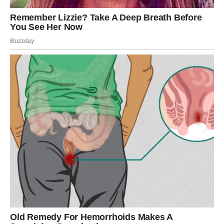
toga stoji prilika za drugačiju raspodelu resursa. Neko
može dobiti vest o novoj saradnji, dok drugi zatvaraju
jedno poglavlje kako bi otvorili drugo.
Atmosfera je napeta, ali nosi snažnu poruku da se
sudbina umeša kada je vreme za promenu.