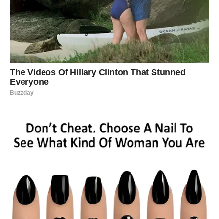
LJUBAV – Strasti, tajne i
neočekivani obrti
Emotivni segment tokom narednih dana nosi snažnu
karmičku energiju. Device koje su u vezi suočavaju se sa
testom poverenja. Jedna situacija može razotkriti duboko
skrivene emocije. Ljubomora, priznanje ili iznenadni gest
partnera ostavljaju snažan utisak.
Slobodne Device privlače osobe koje nose misterioznu
energiju. Susret koji deluje slučajno može prerasti u