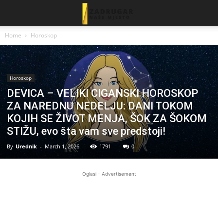
Home
Horoskop
Horoskop
DEVICA – VELIKI CIGANSKI HOROSKOP
ZA NAREDNU NEDELJU: DANI TOKOM
KOJIH SE ŽIVOT MENJA, ŠOK ZA ŠOKOM
STIŽU, evo šta vam sve predstoji!
By
Urednik
-
March 1, 2026
1791
0
Oglasi - Advertisement