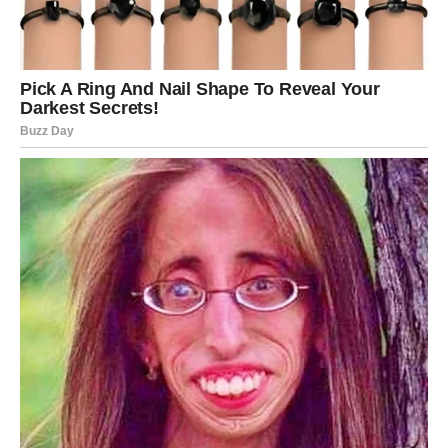
odnos koji menja pogled na ljubav. Postoji osećaj
sudbinske povezanosti koji se ne može ignorisati.
Oni koji su dugo potiskivali emocije sada dolaze do tačke
pucanja. Sve ono što je prećutano izlazi na površinu i
zahteva razrešenje.
POSAO I NOVAC – Neočekivani
zaokreti i sudbinske odluke
Na poslovnom planu dominira energija promena. Mnogi
pripadnici znaka biće suočeni sa iznenadnim
informacijama koje utiču na njihov status. Autoriteti
menjaju stav, projekti dobijaju drugačiji smer, a planovi se
prilagođavaju novim okolnostima.
Finansijska situacija prolazi kroz fazu nestabilnosti, ali iza