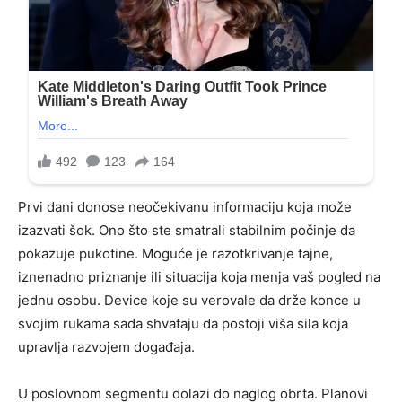
Prvi dani donose neočekivanu informaciju koja može
izazvati šok. Ono što ste smatrali stabilnim počinje da
pokazuje pukotine. Moguće je razotkrivanje tajne,
iznenadno priznanje ili situacija koja menja vaš pogled na
jednu osobu. Device koje su verovale da drže konce u
svojim rukama sada shvataju da postoji viša sila koja
upravlja razvojem događaja.
U poslovnom segmentu dolazi do naglog obrta. Planovi