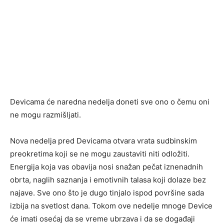
Devicama će naredna nedelja doneti sve ono o čemu oni
ne mogu razmišljati.
Nova nedelja pred Devicama otvara vrata sudbinskim
preokretima koji se ne mogu zaustaviti niti odložiti.
Energija koja vas obavija nosi snažan pečat iznenadnih
obrta, naglih saznanja i emotivnih talasa koji dolaze bez
najave. Sve ono što je dugo tinjalo ispod površine sada
izbija na svetlost dana. Tokom ove nedelje mnoge Device
će imati osećaj da se vreme ubrzava i da se događaji