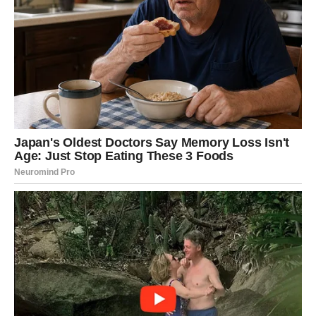
pečat.
U porodici je moguća vest koja menja dinamiku među
članovima. Reči izgovorene tokom ovog perioda imaju
težinu i ostavljaju trag. Sve što se događa sada ima
dugoročan uticaj.
Na profesionalnom planu, završetak nedelje donosi
preokret koji može izgledati kao iznenadni šok, ali u sebi
nosi potencijal za napredak. Promena pozicije,
neočekivana ponuda ili odluka nadređenih unosi nemir,
ali istovremeno postavlja temelje za stabilniju budućnost.