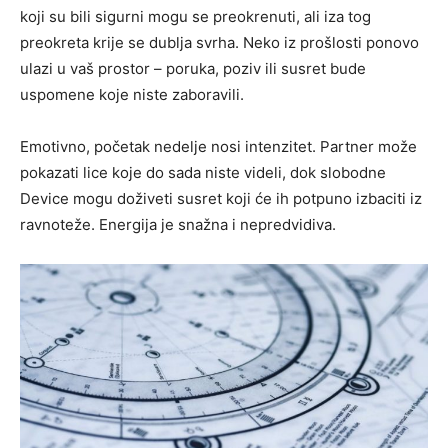
koji su bili sigurni mogu se preokrenuti, ali iza tog
preokreta krije se dublja svrha. Neko iz prošlosti ponovo
ulazi u vaš prostor – poruka, poziv ili susret bude
uspomene koje niste zaboravili.
Emotivno, početak nedelje nosi intenzitet. Partner može
pokazati lice koje do sada niste videli, dok slobodne
Device mogu doživeti susret koji će ih potpuno izbaciti iz
ravnoteže. Energija je snažna i nepredvidiva.