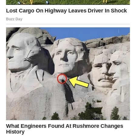
Unutrašnja transformacija
Iako će spoljašnji događaji biti dramatični, najveća
promena dešava se unutar vas. Lav ulazi u fazu dubokog
preispitivanja. Ono što ste smatrali svojom sigurnošću
sada se menja, a vi otkrivate novu dimenziju sopstvene
ličnosti.
Ovo su dani kada se ruše iluzije i rađa nova svest. Snaga
koju posedujete dolazi do izražaja upravo u trenucima
kada sve izgleda nestabilno.