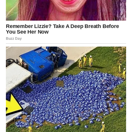
Porodične i karmičke lekcije
Tokom ove nedelje, porodica i prošlost igraju važnu
ulogu. Mogući su razgovori koji su dugo odlagani. Stare
rane mogu se otvoriti, ali ne da bi bolele, već da bi
konačno zarasle.
Jedan član porodice može doneti vest koja izaziva šok. Ta
vest menja dinamiku odnosa i otvara nova pitanja o
budućnosti. Lav će biti pozvan da pokaže unutrašnju
snagu i dostojanstvo.
Karmičke energije su naglašene. Događaji koji se
dešavaju nisu slučajni – oni su rezultat prošlih odluka,
izgovorenih reči i propuštenih prilika. Sve dolazi na
naplatu, ali i na nagradu.