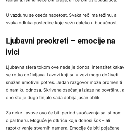
U vazduhu se oseća napetost. Svaka reč ima težinu, a
svaka odluka posledice koje sežu daleko u budućnost.
Ljubavni preokreti – emocije na
ivici
Ljubavna sfera tokom ove nedelje donosi intenzitet kakav
se retko doživljava. Lavovi koji su u vezi mogu doživeti
snažan emotivni potres. Jedan razgovor može promeniti
dinamiku odnosa. Skrivena osećanja izlaze na površinu, a
ono što je dugo tinjalo sada dobija jasan oblik.
Za neke Lavove ovo će biti period suočavanja sa istinom
o partneru. Moguće je otkriće koje donosi šok – ali i
razotkrivanje stvarnih namera. Emocije će biti pojačane