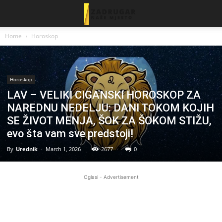
Home
Horoskop
Horoskop
LAV – VELIKI CIGANSKI HOROSKOP ZA
NAREDNU NEDELJU: DANI TOKOM KOJIH
SE ŽIVOT MENJA, ŠOK ZA ŠOKOM STIŽU,
evo šta vam sve predstoji!
By
Urednik
-
March 1, 2026
2677
0
Oglasi - Advertisement