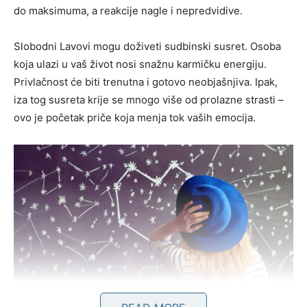
do maksimuma, a reakcije nagle i nepredvidive.
Slobodni Lavovi mogu doživeti sudbinski susret. Osoba
koja ulazi u vaš život nosi snažnu karmičku energiju.
Privlačnost će biti trenutna i gotovo neobjašnjiva. Ipak,
iza tog susreta krije se mnogo više od prolazne strasti –
ovo je početak priče koja menja tok vaših emocija.