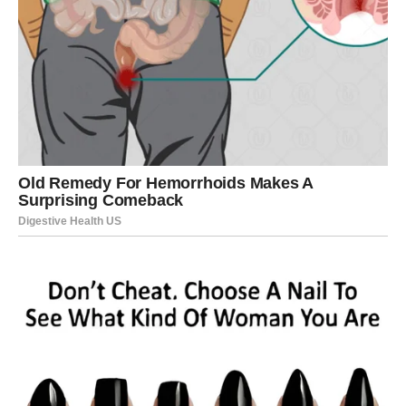
promenama u radnom okruženju. Moguće su nagle
odluke nadređenih, premeštaji, novi projekti ili čak
potpuni zaokret u karijeri.
Ono što je delovalo stabilno sada ulazi u fazu
transformacije. Za neke, ovo znači kraj jednog poglavlja i
početak drugog. Šok može doći u vidu otkaza, ali i
neočekivane prilike koja menja sve planove.
Finansijska situacija takođe prolazi kroz turbulencije.
Novac dolazi i odlazi brže nego inače. Jedan iznenadni
trošak može poremetiti ravnotežu, ali isto tako i
neočekivani priliv može doneti olakšanje.
Sukobi i razotkrivanja
U radnom okruženju moguće su napetosti. Neko iz vašeg
okruženja može pokazati pravo lice. Iza kulisa su se