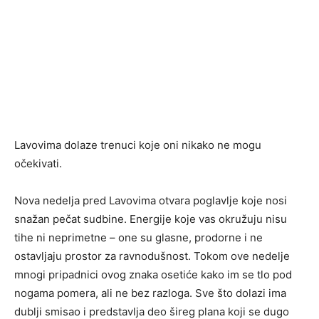
Lavovima dolaze trenuci koje oni nikako ne mogu
očekivati.
Nova nedelja pred Lavovima otvara poglavlje koje nosi
snažan pečat sudbine. Energije koje vas okružuju nisu
tihe ni neprimetne – one su glasne, prodorne i ne
ostavljaju prostor za ravnodušnost. Tokom ove nedelje
mnogi pripadnici ovog znaka osetiće kako im se tlo pod
nogama pomera, ali ne bez razloga. Sve što dolazi ima
dublji smisao i predstavlja deo šireg plana koji se dugo