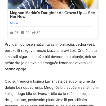
Prvi dani donose snažan talas informacija. Jedna vest,
poruka ili razgovor može izazvati pravi šok. Ono što ste
smatrali sigurnim može biti dovedeno u pitanje, dok se
nešto što je delovalo nemoguće iznenada otvara kao
realna opcija.
Ovo su trenuci u kojima Lav shvata da sudbina ume da
deluje bez upozorenja. Mnogi će biti suočeni sa istinom
koja je dugo bila skrivena – bilo da je reč o emocijama
druge osobe, poslovnim planovima ili porodičnim
tajnama. Istina neće biti blaga, ali će biti oslobađajuća.