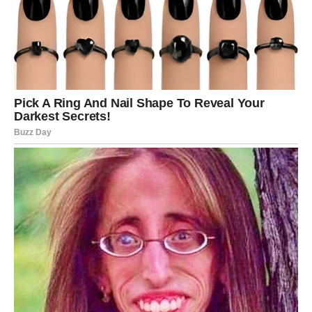
odvijale igre moći, a tokom ove nedelje istina izlazi na
svetlo dana.
Lav će biti u centru pažnje, bilo kao meta kritike ili kao
osoba koja preuzima kontrolu nad situacijom. Osećaj da
vas neko testira biće snažan, ali isto tako i potreba da
dokažete svoju snagu.