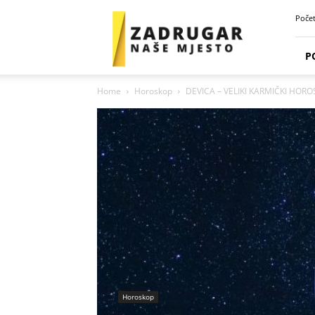
Zadrugar
Poče
Spot
P
Home
Horoskop
DEVICA – VELIKI KARMIČKI HORO
Horoskop