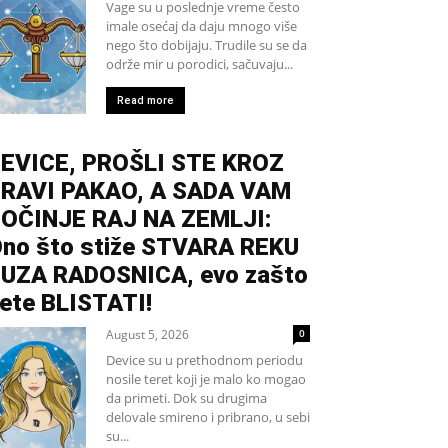
Vage su u poslednje vreme često
imale osećaj da daju mnogo više
nego što dobijaju. Trudile su se da
održe mir u porodici, sačuvaju...
Read more
EVICE, PROŠLI STE KROZ
RAVI PAKAO, A SADA VAM
OČINJE RAJ NA ZEMLJI:
no što stiže STVARA REKU
UZA RADOSNICA, evo zašto
ete BLISTATI!
August 5, 2026
0
Device su u prethodnom periodu
nosile teret koji je malo ko mogao
da primeti. Dok su drugima
delovale smireno i pribrano, u sebi
su...