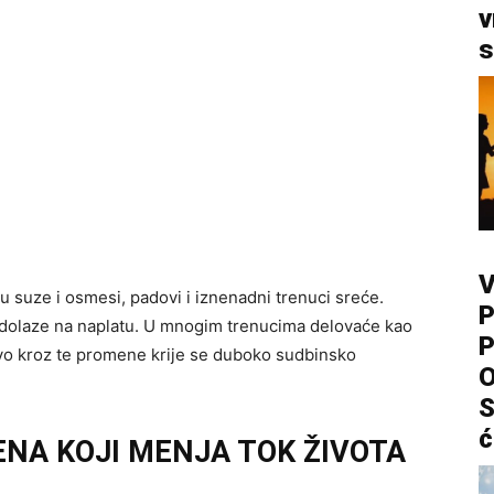
v
s
V
 suze i osmesi, padovi i iznenadni trenuci sreće.
P
a dolaze na naplatu. U mnogim trenucima delovaće kao
P
avo kroz te promene krije se duboko sudbinsko
O
S
ć
NA KOJI MENJA TOK ŽIVOTA