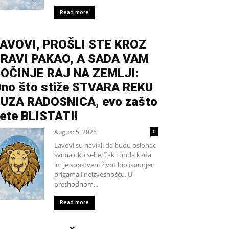
Read more
AVOVI, PROŠLI STE KROZ
RAVI PAKAO, A SADA VAM
OČINJE RAJ NA ZEMLJI:
no što stiže STVARA REKU
UZA RADOSNICA, evo zašto
ete BLISTATI!
August 5, 2026
0
Lavovi su navikli da budu oslonac
svima oko sebe, čak i onda kada
im je sopstveni život bio ispunjen
brigama i neizvesnošću. U
prethodnom...
Read more