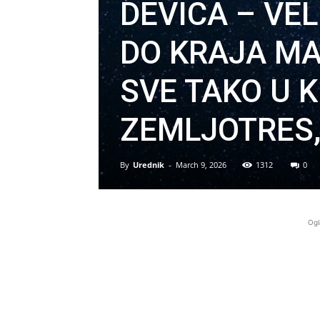
DEVICA – VE
DO KRAJA MA
SVE TAKO U K
ZEMLJOTRES, e
By
Urednik
-
March 9, 2026
1312
0
Ogl