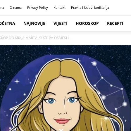
tna
O nama
Privacy Policy
Kontakt
Pravila i Uslovi korištenja
OČETNA
NAJNOVIJE
VIJESTI
HOROSKOP
RECEPTI
SKOP DO KRAJA MARTA: SUZE PA OSMESI I...