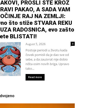
AKOVI, PROŠLI STE KROZ
RAVI PAKAO, A SADA VAM
OČINJE RAJ NA ZEMLJI:
no što stiže STVARA REKU
UZA RADOSNICA, evo zašto
ete BLISTATI!
August 5, 2026
0
Postoje periodi u životu kada
čovek pomisli da je dao sve od
sebe, a da zauzvrat nije dobio
ništa osim novih briga. Upravo
tako...
Read more
zdvojeno