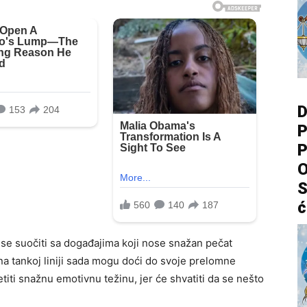
D
P
P
O
S
ć
se suočiti sa događajima koji nose snažan pečat
na tankoj liniji sada mogu doći do svoje prelomne
iti snažnu emotivnu težinu, jer će shvatiti da se nešto