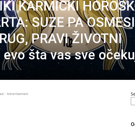
LIKI KARMIČKI HOROS
RTA: SUZE PA OSMESI
RUG, PRAVI ŽIVOTNI
vo šta vas sve očeku
S
asi - Advertisement
O