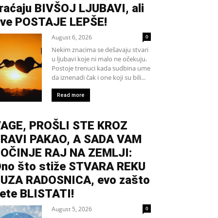
raćaju BIVŠOJ LJUBAVI, ali
ve POSTAJE LEPŠE!
August 6, 2026
0
Nekim znacima se dešavaju stvari
u ljubavi koje ni malo ne očekuju.
Postoje trenuci kada sudbina ume
da iznenadi čak i one koji su bili...
Read more
AGE, PROŠLI STE KROZ
RAVI PAKAO, A SADA VAM
OČINJE RAJ NA ZEMLJI:
no što stiže STVARA REKU
UZA RADOSNICA, evo zašto
ete BLISTATI!
August 5, 2026
0