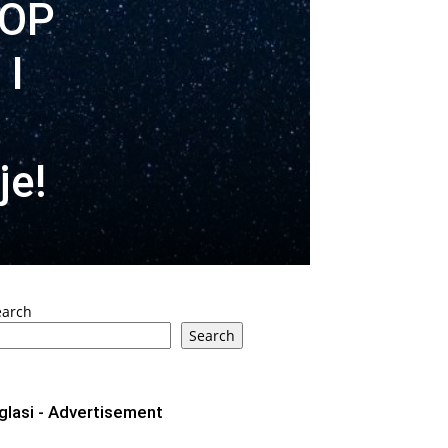
KOP
 I
je!
earch
Search
glasi - Advertisement