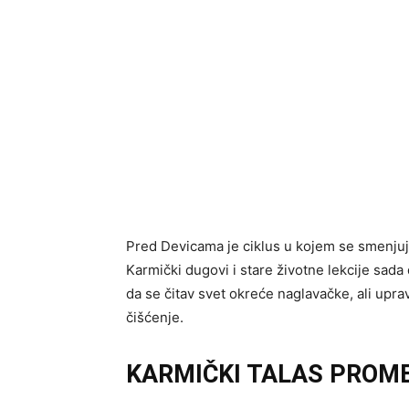
Pred Devicama je ciklus u kojem se smenjuju
Karmički dugovi i stare životne lekcije sad
da se čitav svet okreće naglavačke, ali upr
čišćenje.
KARMIČKI TALAS PROME