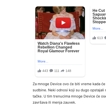
Za mnoge Device ovo će biti vreme kada će 
sudbine. Neki odnosi koji su dugo opstajali 
tačke. U tim trenucima mnoge Device će oset
završava ili menja zauvek.