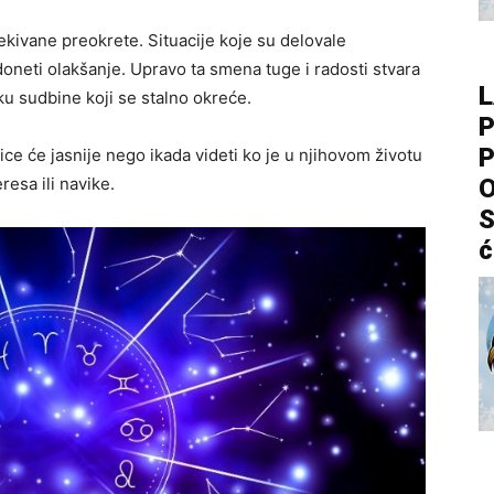
kivane preokrete. Situacije koje su delovale
neti olakšanje. Upravo ta smena tuge i radosti stvara
L
ku sudbine koji se stalno okreće.
P
P
ice će jasnije nego ikada videti ko je u njihovom životu
O
resa ili navike.
S
ć