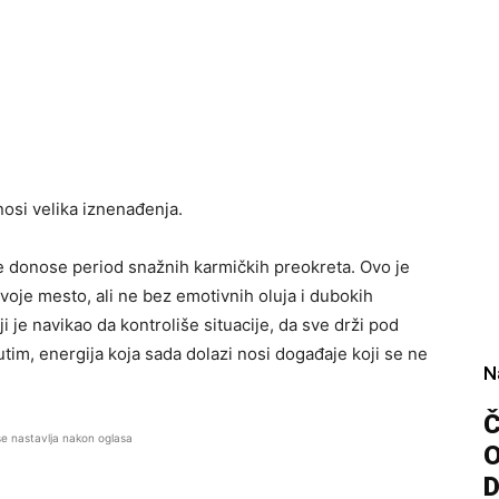
osi velika iznenađenja.
ce donose period snažnih karmičkih preokreta. Ovo je
oje mesto, ali ne bez emotivnih oluja i dubokih
ji je navikao da kontroliše situacije, da sve drži pod
utim, energija koja sada dolazi nosi događaje koji se ne
N
Č
se nastavlja nakon oglasa
D