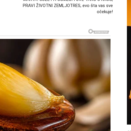
PRAVI ŽIVOTNI ZEMLJOTRES, evo šta vas sve
očekuje!
KOJI DONOSI ISTINU
rioda odnosi se na emocije. Device koje su dugo
stanu racionalne sada će se suočiti sa naletom dubokih
azočaranja, naročito kada se pokaže da neki ljudi nisu
ravo takva otkrića imaju snažan karmički značaj jer
Device doživeti neočekivane nalete sreće. Susreti,
gu probuditi nadu i doneti osećaj da sudbina ipak ima
 POGLEDE NA ŽIVOT