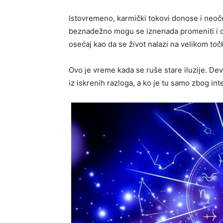
Istovremeno, karmički tokovi donose i neoče
beznadežno mogu se iznenada promeniti i do
osećaj kao da se život nalazi na velikom toč
Ovo je vreme kada se ruše stare iluzije. Dev
iz iskrenih razloga, a ko je tu samo zbog inte