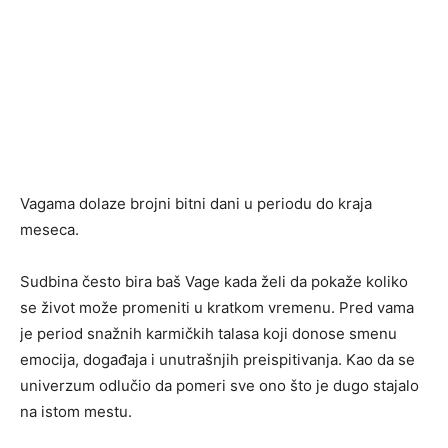
Vagama dolaze brojni bitni dani u periodu do kraja
meseca.
Sudbina često bira baš Vage kada želi da pokaže koliko
se život može promeniti u kratkom vremenu. Pred vama
je period snažnih karmičkih talasa koji donose smenu
emocija, događaja i unutrašnjih preispitivanja. Kao da se
univerzum odlučio da pomeri sve ono što je dugo stajalo
na istom mestu.