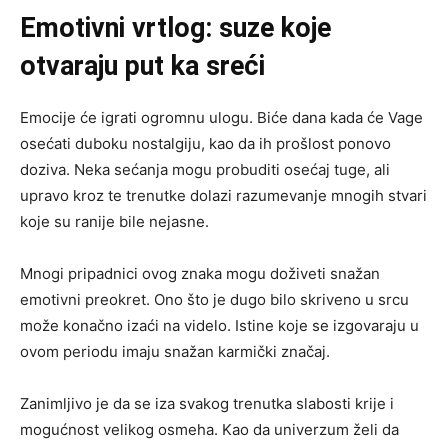
Emotivni vrtlog: suze koje
otvaraju put ka sreći
Emocije će igrati ogromnu ulogu. Biće dana kada će Vage
osećati duboku nostalgiju, kao da ih prošlost ponovo
doziva. Neka sećanja mogu probuditi osećaj tuge, ali
upravo kroz te trenutke dolazi razumevanje mnogih stvari
koje su ranije bile nejasne.
Mnogi pripadnici ovog znaka mogu doživeti snažan
emotivni preokret. Ono što je dugo bilo skriveno u srcu
može konačno izaći na videlo. Istine koje se izgovaraju u
ovom periodu imaju snažan karmički značaj.
Zanimljivo je da se iza svakog trenutka slabosti krije i
mogućnost velikog osmeha. Kao da univerzum želi da