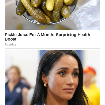
Veliki završetak jednog
sudbinskog poglavlja
Istina izlazi na površinu
Pred kraj ovog snažnog karmičkog talasa, mnoge stvari
postaju jasnije nego ikada. Situacije koje su dugo bile