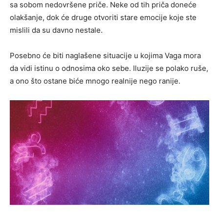
sa sobom nedovršene priče. Neke od tih priča doneće
olakšanje, dok će druge otvoriti stare emocije koje ste
mislili da su davno nestale.
Posebno će biti naglašene situacije u kojima Vaga mora
da vidi istinu o odnosima oko sebe. Iluzije se polako ruše,
a ono što ostane biće mnogo realnije nego ranije.