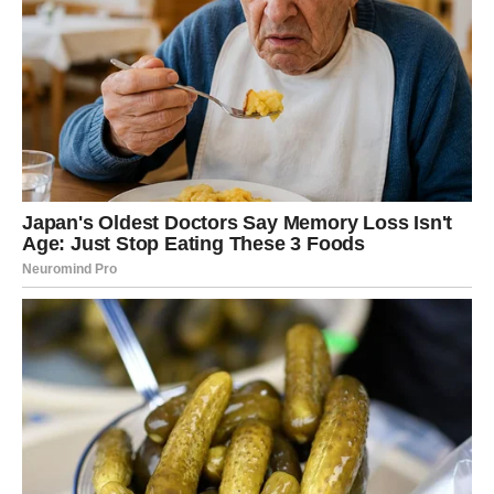
Mnogi pripadnici ovog znaka shvatiće da su mnogo jači
nego što su mislili.
Karmička nagrada posle velikih iskušenja
Nijedan veliki karmički ciklus ne završava se bez nagrade.
Nakon emotivnih turbulencija, dolazi trenutak kada se
situacije počinju slagati na potpuno drugačiji način.
Neke Vage mogu doživeti iznenadne dobre vesti,
neočekivane obrte ili prilike koje dolaze u pravom
trenutku. Kao da sudbina želi da pokaže da su svi
prethodni izazovi imali svoju svrhu.
Suze koje su se pojavile na početku ovog perioda polako
se pretvaraju u osmehe.