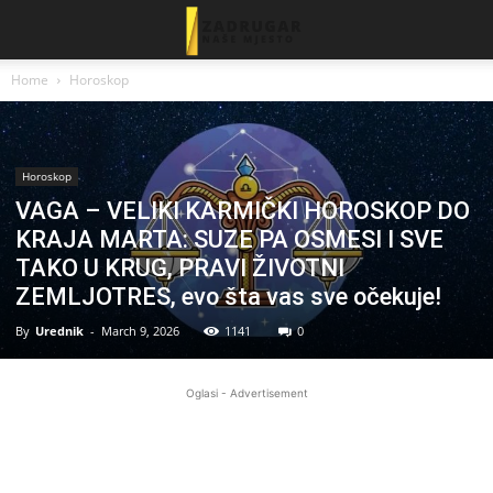
Home
Horoskop
Horoskop
VAGA – VELIKI KARMIČKI HOROSKOP DO
KRAJA MARTA: SUZE PA OSMESI I SVE
TAKO U KRUG, PRAVI ŽIVOTNI
ZEMLJOTRES, evo šta vas sve očekuje!
By
Urednik
-
March 9, 2026
1141
0
Oglasi - Advertisement