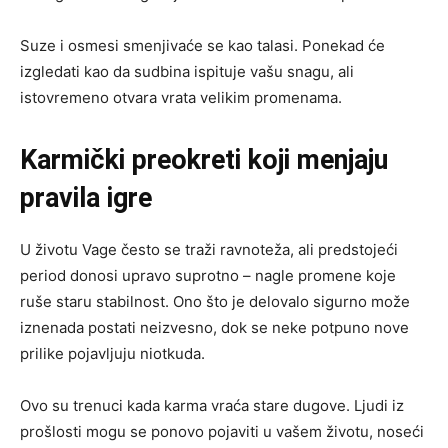
Suze i osmesi smenjivaće se kao talasi. Ponekad će
izgledati kao da sudbina ispituje vašu snagu, ali
istovremeno otvara vrata velikim promenama.
Karmički preokreti koji menjaju
pravila igre
U životu Vage često se traži ravnoteža, ali predstojeći
period donosi upravo suprotno – nagle promene koje
ruše staru stabilnost. Ono što je delovalo sigurno može
iznenada postati neizvesno, dok se neke potpuno nove
prilike pojavljuju niotkuda.
Ovo su trenuci kada karma vraća stare dugove. Ljudi iz
prošlosti mogu se ponovo pojaviti u vašem životu, noseći