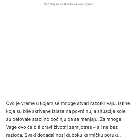
Sadržaj se nastavlja nakon oglasa
Ovo je vreme u kojem se mnoge stvari razotkrivaju. Istine
koje su bile skrivene izlaze na površinu, a situacije koje
su delovale stabilno počinju da se menjaju. Za mnoge
Vage ovo će biti pravi životni zemljotres – ali ne bez
razloga. Svaki događaj nosi duboku karmičku poruku.