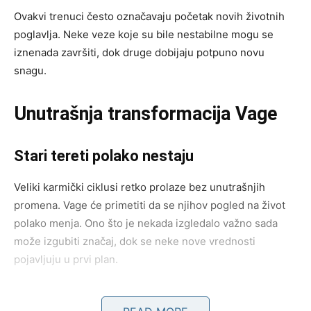
Ovakvi trenuci često označavaju početak novih životnih
poglavlja. Neke veze koje su bile nestabilne mogu se
iznenada završiti, dok druge dobijaju potpuno novu
snagu.
Unutrašnja transformacija Vage
Stari tereti polako nestaju
Veliki karmički ciklusi retko prolaze bez unutrašnjih
promena. Vage će primetiti da se njihov pogled na život
polako menja. Ono što je nekada izgledalo važno sada
može izgubiti značaj, dok se neke nove vrednosti
pojavljuju u prvi plan.
Ovaj proces može biti emotivno intenzivan. Kao da se