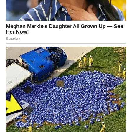
zamršene počinju da se raspetljavaju. Vage će dobiti
odgovore na pitanja koja su ih dugo mučila.
Neki odnosi dobijaju konačan oblik – bilo kroz jačanje
veze ili kroz definitivno udaljavanje. Ono što je najvažnije
jeste da više nema prostora za iluzije.
Istina postaje temelj za naredni period života.