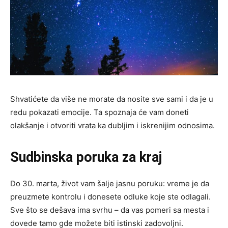
Shvatićete da više ne morate da nosite sve sami i da je u
redu pokazati emocije. Ta spoznaja će vam doneti
olakšanje i otvoriti vrata ka dubljim i iskrenijim odnosima.
Sudbinska poruka za kraj
Do 30. marta, život vam šalje jasnu poruku: vreme je da
preuzmete kontrolu i donesete odluke koje ste odlagali.
Sve što se dešava ima svrhu – da vas pomeri sa mesta i
dovede tamo gde možete biti istinski zadovoljni.