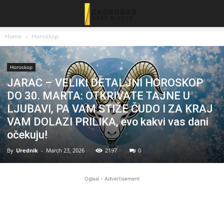
Home
Horoskop
Horoskop
JARAC – VELIKI DETALJNI HOROSKOP
DO 30. MARTA: OTKRIVATE TAJNE U
LJUBAVI, PA VAM STIŽE ČUDO I ZA KRAJ
VAM DOLAZI PRILIKA, evo kakvi vas dani
očekuju!
By
Urednik
-
March 23, 2026
2197
0
Oglasi - Advertisement