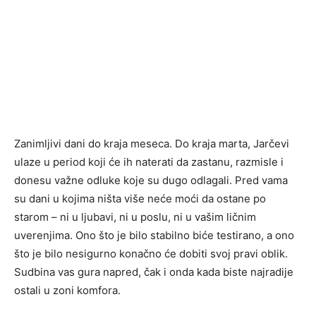
Zanimljivi dani do kraja meseca. Do kraja marta, Jarčevi
ulaze u period koji će ih naterati da zastanu, razmisle i
donesu važne odluke koje su dugo odlagali. Pred vama
su dani u kojima ništa više neće moći da ostane po
starom – ni u ljubavi, ni u poslu, ni u vašim ličnim
uverenjima. Ono što je bilo stabilno biće testirano, a ono
što je bilo nesigurno konačno će dobiti svoj pravi oblik.
Sudbina vas gura napred, čak i onda kada biste najradije
ostali u zoni komfora.