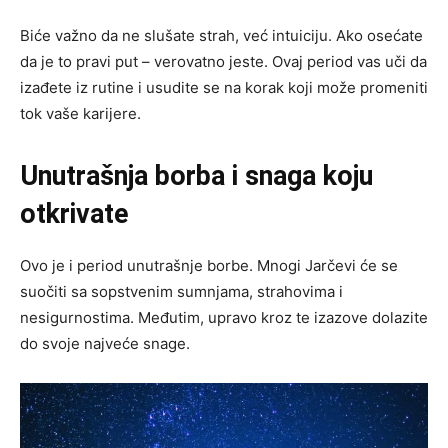
Biće važno da ne slušate strah, već intuiciju. Ako osećate
da je to pravi put – verovatno jeste. Ovaj period vas uči da
izađete iz rutine i usudite se na korak koji može promeniti
tok vaše karijere.
Unutrašnja borba i snaga koju
otkrivate
Ovo je i period unutrašnje borbe. Mnogi Jarčevi će se
suočiti sa sopstvenim sumnjama, strahovima i
nesigurnostima. Međutim, upravo kroz te izazove dolazite
do svoje najveće snage.