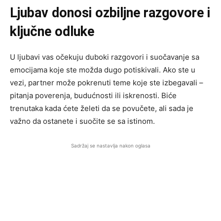
Ljubav donosi ozbiljne razgovore i
ključne odluke
U ljubavi vas očekuju duboki razgovori i suočavanje sa
emocijama koje ste možda dugo potiskivali. Ako ste u
vezi, partner može pokrenuti teme koje ste izbegavali –
pitanja poverenja, budućnosti ili iskrenosti. Biće
trenutaka kada ćete želeti da se povučete, ali sada je
važno da ostanete i suočite se sa istinom.
Sadržaj se nastavlja nakon oglasa