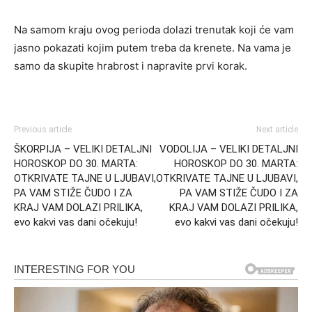
Na samom kraju ovog perioda dolazi trenutak koji će vam
jasno pokazati kojim putem treba da krenete. Na vama je
samo da skupite hrabrost i napravite prvi korak.
Previous article
Next article
ŠKORPIJA – VELIKI DETALJNI
VODOLIJA – VELIKI DETALJNI
HOROSKOP DO 30. MARTA:
HOROSKOP DO 30. MARTA:
OTKRIVATE TAJNE U LJUBAVI,
OTKRIVATE TAJNE U LJUBAVI,
PA VAM STIŽE ČUDO I ZA
PA VAM STIŽE ČUDO I ZA
KRAJ VAM DOLAZI PRILIKA,
KRAJ VAM DOLAZI PRILIKA,
evo kakvi vas dani očekuju!
evo kakvi vas dani očekuju!