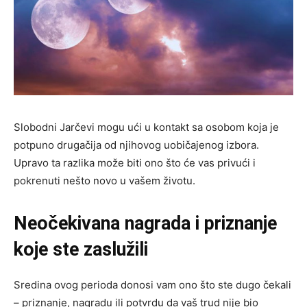
Slobodni Jarčevi mogu ući u kontakt sa osobom koja je
potpuno drugačija od njihovog uobičajenog izbora.
Upravo ta razlika može biti ono što će vas privući i
pokrenuti nešto novo u vašem životu.
Neočekivana nagrada i priznanje
koje ste zaslužili
Sredina ovog perioda donosi vam ono što ste dugo čekali
– priznanje, nagradu ili potvrdu da vaš trud nije bio