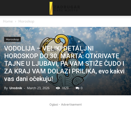
Home
Horoskop
Horoskop
VODOLIJA – VELIKI DETALJNI
HOROSKOP DO 30. MARTA: OTKRIVATE
TAJNE U LJUBAVI, PA VAM STIŽE ČUDO I
ZA KRAJ VAM DOLAZI PRILIKA, evo kakvi
vas dani očekuju!
By
Urednik
-
March 23, 2026
1829
0
Oglasi - Advertisement