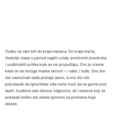
Ovako će vam biti do kraja meseca. Do kraja marta,
Vodolije ulaze u period naglih uvida, emotivnih preokreta
i sudbinskih prilika koje se ne propuštaju. Ovo je vreme
kada će se mnoge maske skinuti – i vaše, i tuđe. Ono što
ste naslućivali sada postaje jasno, a ono što ste
pokušavali da ignorišete više neće moći da se gurne pod
tepih. Sudbina vam donosi odgovore, ali i testove koji će
pokazati koliko ste zaista spremni za promene koje
dolaze.