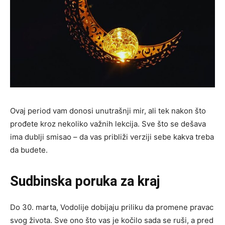
Ovaj period vam donosi unutrašnji mir, ali tek nakon što
prođete kroz nekoliko važnih lekcija. Sve što se dešava
ima dublji smisao – da vas približi verziji sebe kakva treba
da budete.
Sudbinska poruka za kraj
Do 30. marta, Vodolije dobijaju priliku da promene pravac
svog života. Sve ono što vas je kočilo sada se ruši, a pred