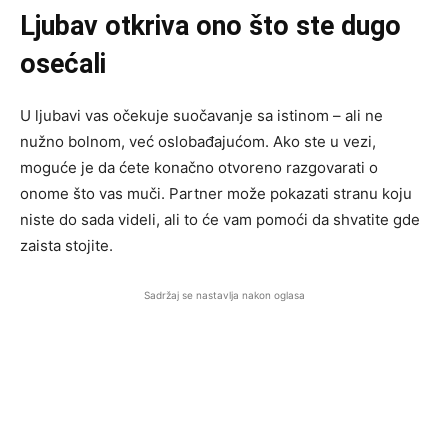
Ljubav otkriva ono što ste dugo
osećali
U ljubavi vas očekuje suočavanje sa istinom – ali ne
nužno bolnom, već oslobađajućom. Ako ste u vezi,
moguće je da ćete konačno otvoreno razgovarati o
onome što vas muči. Partner može pokazati stranu koju
niste do sada videli, ali to će vam pomoći da shvatite gde
zaista stojite.
Sadržaj se nastavlja nakon oglasa