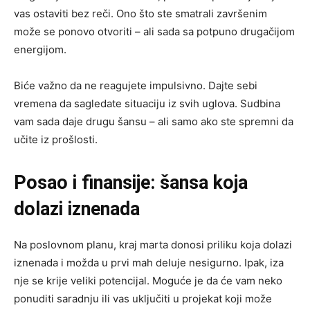
vas ostaviti bez reči. Ono što ste smatrali završenim
može se ponovo otvoriti – ali sada sa potpuno drugačijom
energijom.
Biće važno da ne reagujete impulsivno. Dajte sebi
vremena da sagledate situaciju iz svih uglova. Sudbina
vam sada daje drugu šansu – ali samo ako ste spremni da
učite iz prošlosti.
Posao i finansije: šansa koja
dolazi iznenada
Na poslovnom planu, kraj marta donosi priliku koja dolazi
iznenada i možda u prvi mah deluje nesigurno. Ipak, iza
nje se krije veliki potencijal. Moguće je da će vam neko
ponuditi saradnju ili vas uključiti u projekat koji može