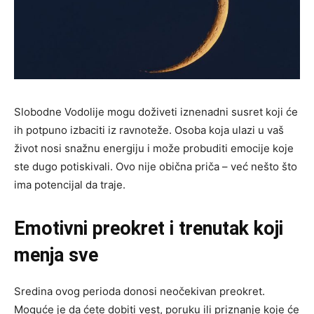
Slobodne Vodolije mogu doživeti iznenadni susret koji će
ih potpuno izbaciti iz ravnoteže. Osoba koja ulazi u vaš
život nosi snažnu energiju i može probuditi emocije koje
ste dugo potiskivali. Ovo nije obična priča – već nešto što
ima potencijal da traje.
Emotivni preokret i trenutak koji
menja sve
Sredina ovog perioda donosi neočekivan preokret.
Moguće je da ćete dobiti vest, poruku ili priznanje koje će