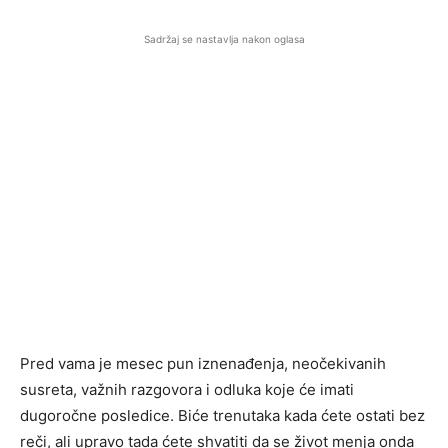
Sadržaj se nastavlja nakon oglasa
Pred vama je mesec pun iznenađenja, neočekivanih
susreta, važnih razgovora i odluka koje će imati
dugoročne posledice. Biće trenutaka kada ćete ostati bez
reči, ali upravo tada ćete shvatiti da se život menja onda