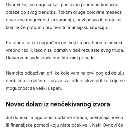
Ovnovi koji su dugo čekali poslovnu promenu konačno
dolaze do svog trenutka. Tokom druge polovine meseca
otvara se mogućnost za saradnju, novi posao ili projekat
koji može potpuno promeniti finansijsku situaciju.
Posebno će biti nagrađeni oni koji su prethodnih meseci
vredno radili, iako nisu odmah videli rezultate svog truda.
Univerzum sada vraća ono što vam pripada.
Nemojte odbacivati prilike koje vam na prvi pogled deluju
neobično ili rizično. Upravo iza jedne takve prilike krije se
mogućnost za veliki uspeh.
Novac dolazi iz neočekivanog izvora
Jul donosi i mogućnost dodatne zarade, povraćaja novca
ili finansijske pomoći koju niste očekivali. Neki Ovnovi će