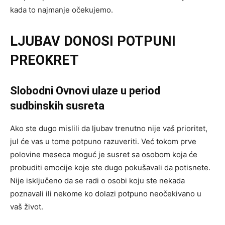
kada to najmanje očekujemo.
LJUBAV DONOSI POTPUNI
PREOKRET
Slobodni Ovnovi ulaze u period
sudbinskih susreta
Ako ste dugo mislili da ljubav trenutno nije vaš prioritet,
jul će vas u tome potpuno razuveriti. Već tokom prve
polovine meseca moguć je susret sa osobom koja će
probuditi emocije koje ste dugo pokušavali da potisnete.
Nije isključeno da se radi o osobi koju ste nekada
poznavali ili nekome ko dolazi potpuno neočekivano u
vaš život.