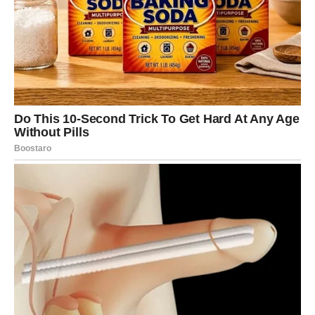
KRAJ JULA DONOSI ODLUKU
KOJA MENJA BUDUĆNOST
Pred vama je period koji ćete pamtiti
godinama
Poslednji dani jula biće posebno značajni za Ovnove.
Tada ćete doneti odluku koja može promeniti tok vašeg
života. Neko će odlučiti da pruži drugu šansu ljubavi,
neko će promeniti posao, a neko će konačno ostaviti
prošlost iza sebe.
Bez obzira na to kojoj grupi pripadate, jedno je sigurno –
jul 2026. godine postaće mesec koji ćete zauvek pamtiti.