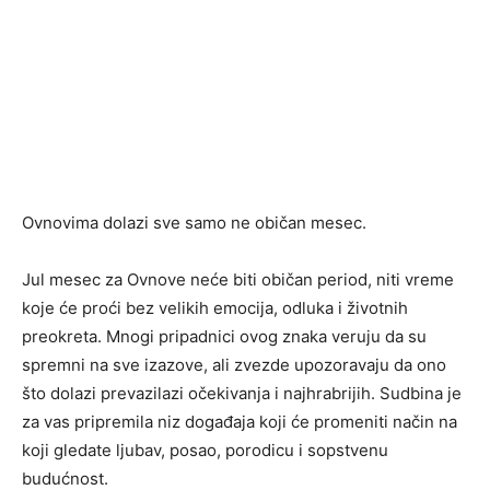
Ovnovima dolazi sve samo ne običan mesec.
Jul mesec za Ovnove neće biti običan period, niti vreme
koje će proći bez velikih emocija, odluka i životnih
preokreta. Mnogi pripadnici ovog znaka veruju da su
spremni na sve izazove, ali zvezde upozoravaju da ono
što dolazi prevazilazi očekivanja i najhrabrijih. Sudbina je
za vas pripremila niz događaja koji će promeniti način na
koji gledate ljubav, posao, porodicu i sopstvenu
budućnost.