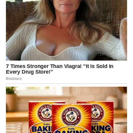
unutrašnji glas, jer će vas upravo on voditi ka pravim
odlukama.
Mogući su neobični snovi, slučajni susreti i situacije koje
će vam delovati kao znakovi sudbine. I zaista, mnoge
stvari koje će se dogoditi tokom ovog meseca neće biti
slučajne.