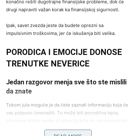
konačno rešiti dugotrajne finansijske probleme, dok će
drugi napraviti važan korak ka finansijskoj sigurnosti.
Ipak, savet zvezda jeste da budete oprezni sa
impulsivnim troškovima, jer će iskušenja biti velika.
PORODICA I EMOCIJE DONOSE
TRENUTKE NEVERICE
Jedan razgovor menja sve što ste mislili
da znate
Tokom jula moguće je da ćete saznati informaciju koja će
vas potpuno iznenaditi. To može biti porodična tajna,
priznanje bliske osobe ili situacija koja će vas naterati da
promenite pogled na određene ljude.