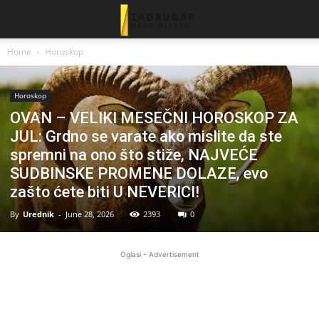
Home
Horoskop
Horoskop
OVAN – VELIKI MESEČNI HOROSKOP ZA
JUL: Grdno se varate ako mislite da ste
spremni na ono što stiže, NAJVEĆE
SUDBINSKE PROMENE DOLAZE, evo
zašto ćete biti U NEVERICI!
By
Urednik
-
June 28, 2026
2393
0
Oglasi - Advertisement