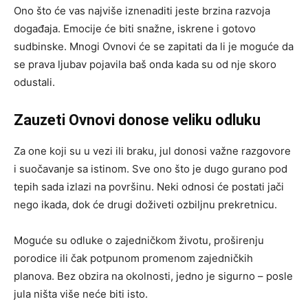
Ono što će vas najviše iznenaditi jeste brzina razvoja
događaja. Emocije će biti snažne, iskrene i gotovo
sudbinske. Mnogi Ovnovi će se zapitati da li je moguće da
se prava ljubav pojavila baš onda kada su od nje skoro
odustali.
Zauzeti Ovnovi donose veliku odluku
Za one koji su u vezi ili braku, jul donosi važne razgovore
i suočavanje sa istinom. Sve ono što je dugo gurano pod
tepih sada izlazi na površinu. Neki odnosi će postati jači
nego ikada, dok će drugi doživeti ozbiljnu prekretnicu.
Moguće su odluke o zajedničkom životu, proširenju
porodice ili čak potpunom promenom zajedničkih
planova. Bez obzira na okolnosti, jedno je sigurno – posle
jula ništa više neće biti isto.