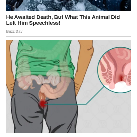
VODOLIJA – NEMOGUĆE
POSTAJE MOGUĆE
Vodolije često kriju emocije i ponašaju se kao da ih
prošlost ne zanima. Međutim, postoji jedna osoba koju ni
oni nisu uspeli da izbrišu iz svog srca. Upravo ta osoba
sada se vraća u njihov život.
Neočekivan susret donosi emotivni
preokret
Vodolije će uskoro doživeti događaj koji će ih ostaviti bez
reči. Nakon dugog perioda ćutanja, bivši partner će
ponovo pokušati da uspostavi kontakt. Taj susret