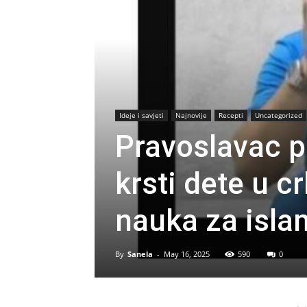
Ideje i savjeti
Najnovije
Recepti
Uncategorized
Pravoslavac 
krsti dete u c
nauka za isla
By
Sanela
-
May 16, 2025
590
0