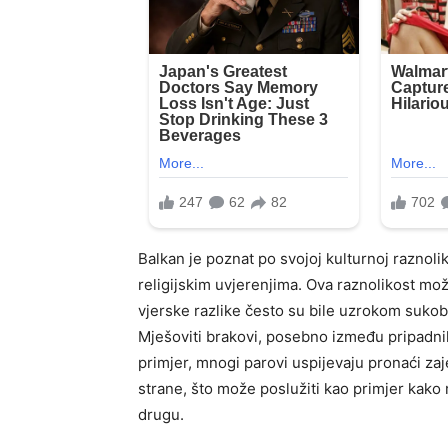
Balkan je poznat po svojoj kulturnoj raznolik
religijskim uvjerenjima. Ova raznolikost može
vjerske razlike često su bile uzrokom sukob
Mješoviti brakovi, posebno između pripadnika
primjer, mnogi parovi uspijevaju pronaći zajed
strane, što može poslužiti kao primjer kako r
drugu.