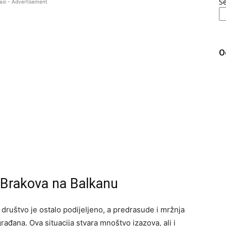
S
asi - Advertisement
O
ih Brakova na Balkanu
, društvo je ostalo podijeljeno, a predrasude i mržnja
rađana. Ova situacija stvara mnoštvo izazova, ali i