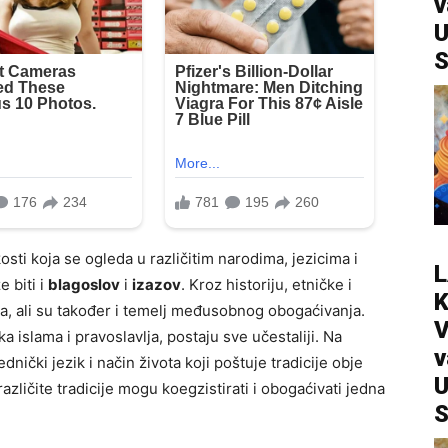
v
U
S
osti koja se ogleda u različitim narodima, jezicima i
L
 biti i
blagoslov
i
izazov
. Kroz historiju, etničke i
a, ali su također i temelj međusobnog obogaćivanja.
V
 islama i pravoslavlja, postaju sve učestaliji. Na
v
nički jezik i način života koji poštuje tradicije obje
U
azličite tradicije mogu koegzistirati i obogaćivati jedna
S