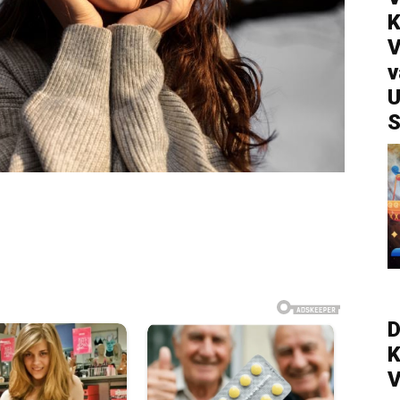
V
v
U
S
D
V