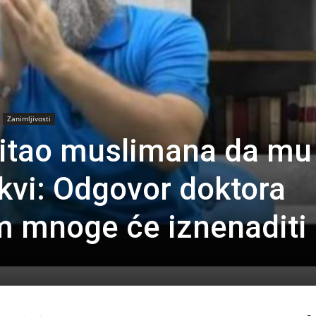
Zanimljivosti
pitao muslimana da mu
rkvi: Odgovor doktora
m mnoge će iznenaditi