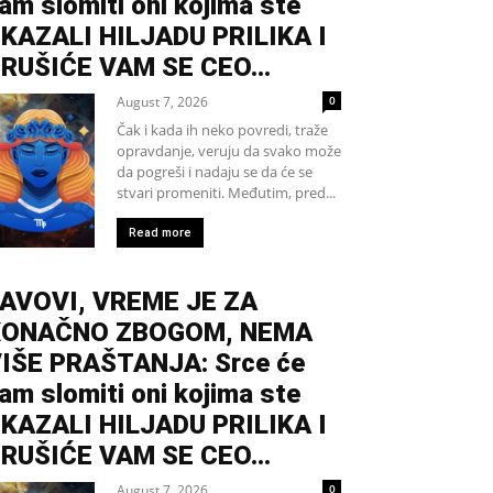
am slomiti oni kojima ste
KAZALI HILJADU PRILIKA I
RUŠIĆE VAM SE CEO...
August 7, 2026
0
Čak i kada ih neko povredi, traže
opravdanje, veruju da svako može
da pogreši i nadaju se da će se
stvari promeniti. Međutim, pred...
Read more
AVOVI, VREME JE ZA
KONAČNO ZBOGOM, NEMA
IŠE PRAŠTANJA: Srce će
am slomiti oni kojima ste
KAZALI HILJADU PRILIKA I
RUŠIĆE VAM SE CEO...
August 7, 2026
0