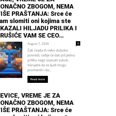
KONAČNO ZBOGOM, NEMA
IŠE PRAŠTANJA: Srce će
am slomiti oni kojima ste
KAZALI HILJADU PRILIKA I
RUŠIĆE VAM SE CEO...
August 7, 2026
0
Čak i kada ih neko duboko
povredi, radije će dati još jednu
priliku nego izazvati sukob.
Verujete da se ljudi mogu
promeniti i da...
Read more
EVICE, VREME JE ZA
KONAČNO ZBOGOM, NEMA
IŠE PRAŠTANJA: Srce će