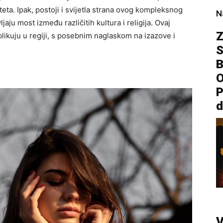
teta. Ipak, postoji i svijetla strana ovog kompleksnog
N
ljaju most između različitih kultura i religija. Ovaj
Z
blikuju u regiji, s posebnim naglaskom na izazove i
S
B
O
P
d
V