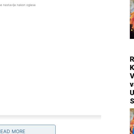
se nastavlja nakon oglasa
R
V
v
U
S
READ MORE