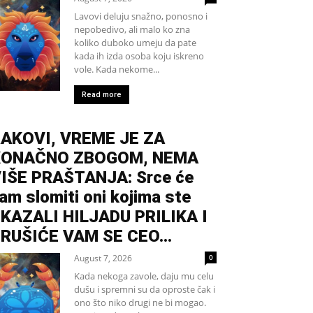
Lavovi deluju snažno, ponosno i
nepobedivo, ali malo ko zna
koliko duboko umeju da pate
kada ih izda osoba koju iskreno
vole. Kada nekome...
Read more
AKOVI, VREME JE ZA
KONAČNO ZBOGOM, NEMA
IŠE PRAŠTANJA: Srce će
am slomiti oni kojima ste
KAZALI HILJADU PRILIKA I
RUŠIĆE VAM SE CEO...
August 7, 2026
0
Kada nekoga zavole, daju mu celu
dušu i spremni su da oproste čak i
ono što niko drugi ne bi mogao.