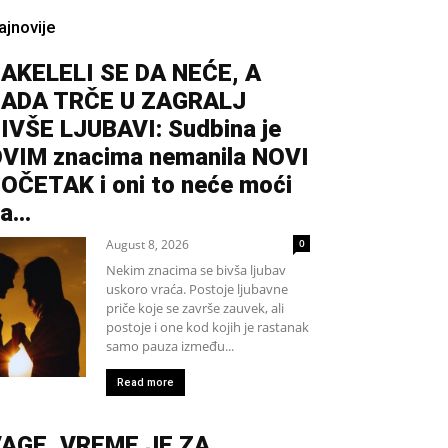
ajnovije
AKELELI SE DA NEĆE, A
ADA TRČE U ZAGRALJ
IVŠE LJUBAVI: Sudbina je
VIM znacima nemanila NOVI
OČETAK i oni to neće moći
a...
August 8, 2026
0
Nekim znacima se bivša ljubav
uskoro vraća. Postoje ljubavne
priče koje se završe zauvek, ali
postoje i one kod kojih je rastanak
samo pauza između...
Read more
AGE, VREME JE ZA