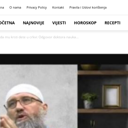
tna
O nama
Privacy Policy
Kontakt
Pravila i Uslovi korištenja
OČETNA
NAJNOVIJE
VIJESTI
HOROSKOP
RECEPTI
a mu krsti dete u crkvi: Odgovor doktora nauka...