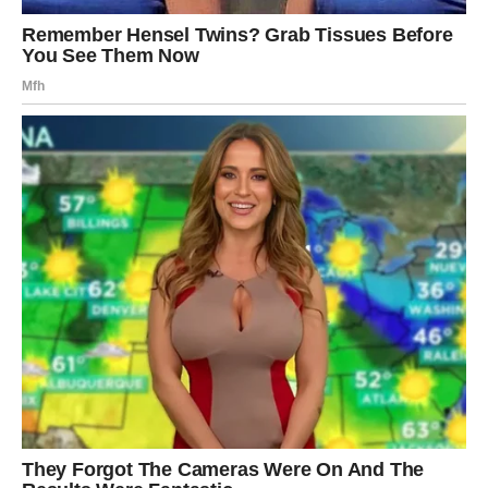
različitim projektima izvan vrta. Ova dodatna primjena čini
baršun svestranijom biljkom, dodajući mu još jednu
dimenziju vrijednosti.
Zaključak: Unaprijedite Svoj Vrt sa
Baršunom
Baršun nije samo lijep cvijet; to je biljka koja nudi brojne
praktične benefite koje mogu poboljšati kvalitetu vašeg
vrta. Ukoliko želite maksimalno iskoristiti sve prednosti
koje baršun može pružiti, preporučuje se sadnja ove
biljke duž perimetra vaših vrtnih gredica. Na taj način, ne
samo da ćete iskoristiti sve njegove prednosti, već ćete
uživati u vrtu koji je estetski privlačan i zdrav. Ulaganjem
truda u uzgoj baršuna, obogaćujete svoj vrt i doprinosite
održivom razvoju ekosistema. Dajte svom vrtu da oživi uz
pomoć ove nevjerojatne biljke i uživajte u svim njenim