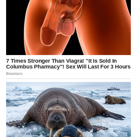
doprinosite očuvanju prirodne ravnoteže u ekosistemu,
što je ključno za održivi razvoj i kvalitetu tla.
6. Zaštita Kupusnjača
Ako uzgajate kupus, cvjetaču ili brokulu, baršun može biti
vaša najbolja obrana protiv kupusne bijelice. Ovaj štetnik
može ozbiljno ugroziti ove usjeve, ali sadnjom baršuna
oko njih možete značajno smanjiti rizik od napada. Ova
prirodna obrana omogućava da vaši usjevi ostanu zdravi i
produktivni bez potrebe za upotrebom kemikalija. S
različitim vrstama baršuna dostupnim na tržištu, možete
odabrati onu koja najviše odgovara vašem vrtu.
7. Organsko Gnojivo i Priprema
Komposta