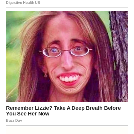
3. Prirodna Zaštita protiv Nametnika
Jedna od glavnih prednosti baršuna je njegova
sposobnost
suprimiranja štetočina
kao što su lisne uši i