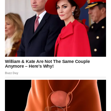
insekata. Pčele, na primjer, igraju ključnu ulogu u
oprašivanju cvjetova i povećanju prinosa voća i povrća.
Pored toga, prisustvo oprašivača u vašem vrtu može
značajno povećati prinos i kvalitetu vaših plodova.
Organizujte vrtne svjetlucave večeri s prijateljima i
uživajte u šarenilu cvjetova koji privlače pčele i leptire.
5. Podrška Bubamarama i Održavanje
Ekosistema
Bubamare su poznate kao prirodni neprijatelji lisnih uši, a
baršun ih privlači u vaš vrt.
Bubamare
se hrane lisnim
ušima i pomažu u održavanju ravnoteže i zdravlja vaših
biljaka, smanjujući potrebu za kemijskim intervencijama.
S obzirom na to da se bubamare razmnožavaju u
prisutnosti baršuna, njegovo korištenje može dovesti do
značajnog smanjenja štetočina. Uvođenjem baršuna u vaš
vrt, ne samo da pomažete vlastitim biljkama, već i