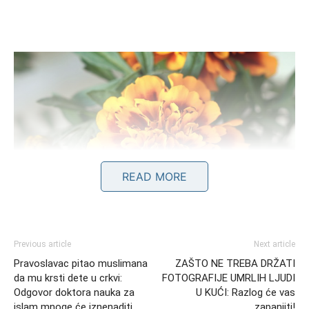
READ MORE
Previous article
Next article
Pravoslavac pitao muslimana
ZAŠTO NE TREBA DRŽATI
da mu krsti dete u crkvi:
FOTOGRAFIJE UMRLIH LJUDI
Odgovor doktora nauka za
U KUĆI: Razlog će vas
islam mnoge će iznenaditi
zapanjiti!