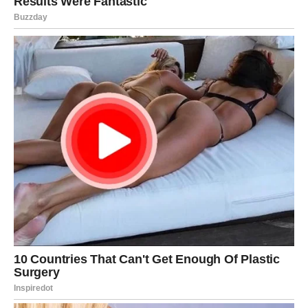
čarima!