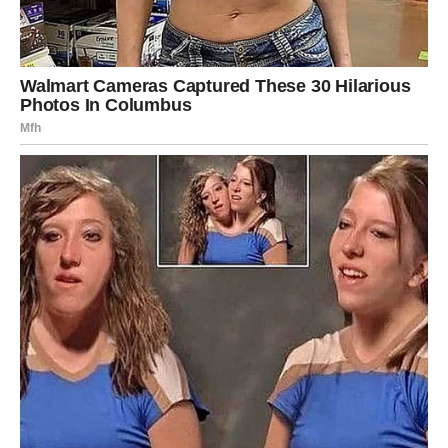
ranog proljeća do kasne jeseni. Ova dugotrajna cvjetna
sezona osigurava kontinuiranu ljepotu vašeg vrta tokom
čitave godine. Pored toga, raznovrsnost boja i oblika
omogućava vam da kreirate jedinstvene kompozicije i
aranžmane, čime dodatno obogaćujete vizuelni dojam
vašeg vrta. Možete kombinovati baršun s drugim
cvijećem, stvarajući tako šarene i živopisne scene koje će
oduzeti dah svakom posjetiocu.
9. Prirodno Bojilo
Još jedna fascinantna upotreba baršuna je njegova
funkcija kao
prirodnog bojila
. Cvjetovi ove biljke mogu se
koristiti za bojanje tkanina, kose ili čak hrane, čime se
otvaraju mnoge kreativne mogućnosti. Na primjer,
cvjetovi baršuna mogu se koristiti za izradu prirodnih
boja za tkanine, što je ekološki prihvatljivo i bez štetnih
kemikalija. Ovo omogućava vam da iskoristite baršun u