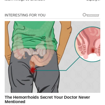
2. Jestivost i Ljekovita Svojstva
Možda niste znali, ali
baršun je jestiva biljka
. Njegovo
lišće se može koristiti u pripremi salata, dok cvjetovi i
listovi imaju značajnu ulogu u narodnoj medicini. Na
primjer, čaj od baršuna se tradicionalno koristi za
liječenje prehlade i jačanje imunološkog sistema. Osim
toga, njihov blagi ukus može obogatiti razne jela, dodajući
im boje i teksturu. Tradicionalno, baršun se koristi za
pripremu raznih ljekovitih napitaka i masti, što dodatno
povećava njegovu vrijednost u vašem vrtu. Ova
kombinacija estetskog i nutritivnog doprinosa čini baršun
još privlačnijim izborom za svakog vrtlara.