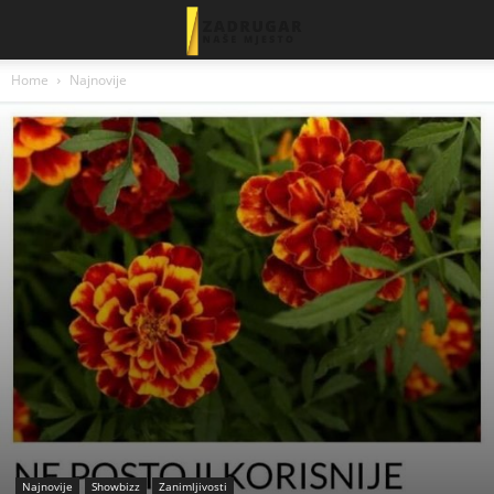
Home
Najnovije
Najnovije
Showbizz
Zanimljivosti