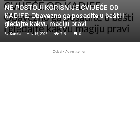
NE POSTOJI KORISNIJE CVIJEĆE OD
KADIFE: Obavezno ga posadite u bašti i
gledajte kakvu magiju pravi
By
Sanela
-
May 16, 2025
719
0
Oglasi - Advertisement