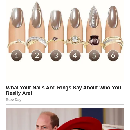
bijeli leptir. Baršun služi kao prirodni insekticid, čuvajući
vaše biljke bez upotrebe štetnih kemikalija. Na primjer,
ako posadite baršun među rajčicama, može znatno
smanjiti broj štetočina koje napadaju te biljke. Ova
svojstva čine baršun ne samo estetski privlačnim, već i
prirodnim rješenjem za zaštitu povrtlarskih usjeva poput
rajčica i paprika. Pored toga, korištenje prirodnih metoda
zaštite doprinosi zdravijem ekosistemu u vašem vrtu,
smanjujući potrebu za hemijskim pesticidima.
4. Privlačenje Oprašivača
Baršun igra ključnu ulogu u ekosistemu vrta, jer privlači
oprašivače
poput pčela i leptira. Ove životinje su
neophodne za reprodukciju mnogih biljnih vrsta.
Stvaranjem povoljnog okruženja za oprašivače, sadnjom
baršuna osiguravate kontinuirani dolazak ovih korisnih