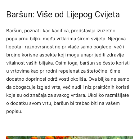
Baršun: Više od Lijepog Cvijeta
Baršun, poznat i kao kadifica, predstavlja izuzetno
popularnu biljku među vrtlarima širom svijeta. Njegova
ljepota i raznovrsnost ne privlače samo poglede, već i
brojne korisne aspekte koji mogu unaprijediti zdravlje i
vitalnost vaših biljaka. Osim toga, baršun se često koristi
u vrtovima kao prirodni repelenat za štetočine, čime
dodatno doprinosi održivosti okoliša. Ova biljka ne samo
da obogaćuje izgled vrta, već nudi i niz praktičnih koristi
koje su od značaja za svakog vrtlara. Ukoliko razmišljate
o dodatku svom vrtu, baršun bi trebao biti na vašem
popisu.