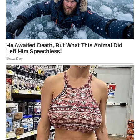
Baršun može poslužiti i kao izvor
organskog gnojiva
.
Rezano lišće i cvjetovi mogu se koristiti za pripremu
komposta, obogaćujući tlo esencijalnim hranjivim tvarima.
Na primjer, kroz proces kompostiranja, biljke poput
baršuna doprinose razgradnji i stvaranju humusa, što
poboljšava kvalitetu tla. Ovaj proces ne samo da
poboljšava kvalitetu tla, već i potiče zdrav rast vaših
biljaka. Korištenjem organskih materijala, smanjujete
potrebu za hemijskim gnojivima, čime dodatno
doprinosite očuvanju životne sredine, a istovremeno
povećavate plodnost tla u svom vrtu.
8. Estetska Vrijednost i Raznolikost
Baršun se može pohvaliti izuzetno
dekorativnom
prirodom. Njegovi cvjetovi dolaze u raznim bojama, kao
što su žuta, narančasta i crvena, a cvjetanje traje od