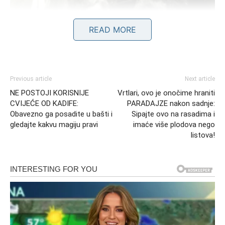
READ MORE
Previous article
Next article
NE POSTOJI KORISNIJE
Vrtlari, ovo je onočime hraniti
CVIJEĆE OD KADIFE:
PARADAJZE nakon sadnje:
Obavezno ga posadite u bašti i
Sipajte ovo na rasadima i
gledajte kakvu magiju pravi
imaće više plodova nego
listova!