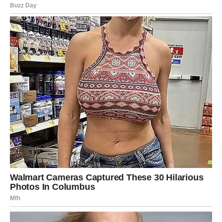
ih izlažemo. Pravilno upravljanje tim uspomenama može
obogatiti naš život, umjesto da ga opterećuje. Na kraju,
važno je pronaći ravnotežu između sjećanja i
svakodnevnog života, kako bismo se mogli fokusirati na
sadašnjost, dok istovremeno čuvamo uspomene na
voljene u našim srcima. Razvijanje takvog odnosa prema
uspomenama može nam pomoći ne samo da sačuvamo
sjećanja, već i da ih integrišemo u naš život na način koji
nas jača i podržava u procesu emocionalnog ozdravljenja.