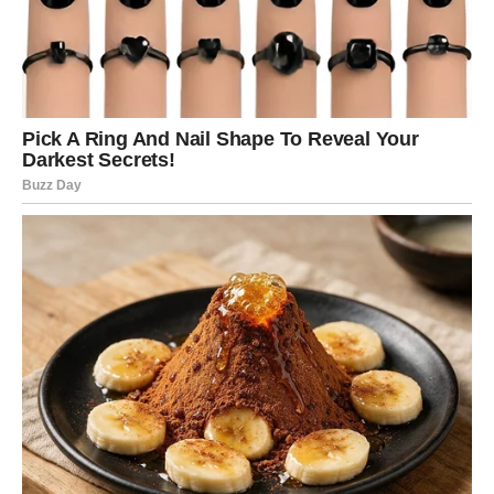
Energetska Razlika između Živih i
Preminulih
Postoji uvjerenje da fotografije preminulih mogu
apsorbirati energiju
živih pojedinaca ako su izložene u
njihovom vidokrugu. Mnogi vjeruju da bi slike trebalo
čuvati odvojeno od onih koji su još uvijek među nama.
Ovo može uključivati stvaranje posebnog albuma za slike
preminulih, što može pomoći u razlikovanju energija i
očuvanju emocionalnog prostora za žive. Takva praksa
može smanjiti potencijalno psihološko opterećenje koje
može nastati iz konstantnog suočavanja sa slikama
voljenih koji su otišli. Na primjer, neki ljudi odlučuju da u
posebne kutije smjeste slike preminulih, gdje ih mogu
pogledati kada osjete potrebu, ali ne i kada su u
svakodnevnoj rutini.