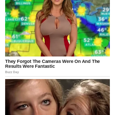
Smjernice za Izlaganje Fotografija
Preporučuje se pridržavanje određenih smjernica kada je
u pitanju izlaganje fotografija preminulih. Stručnjaci
savjetuju da se
slike pokojnika ne izlažu na zidovima
ili
na lako dostupnim mjestima. Umjesto toga, čuvanje ovih
fotografija u posebnim albumima ili kutijama može
pomoći u smanjenju njihove vidljivosti, a time i
emocionalnog opterećenja. Na ovaj način, slike ostaju
prisutne, ali ne ometaju našu svakodnevicu i emocionalno
blagostanje. Ovakav pristup ne znači zaboravljanje, već
postavljanje granica koje nam omogućavaju da se
kretamo naprijed dok čuvamo uspomene.