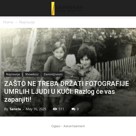
Home
Najnovije
Najnovije
Showbizz
Zanimljivosti
ZAŠTO NE TREBA DRŽATI FOTOGRAFIJE
UMRLIH LJUDI U KUĆI: Razlog će vas
zapanjiti!
By
Sanela
-
May 16, 2025
511
0
Oglasi - Advertisement