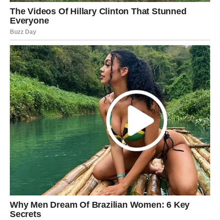
preminule može otvoriti vrata za mnoge druge teme
vezane uz
mentalno zdravlje
i emocije. U zajednici,
smatramo da je važno dijeliti svoja iskustva i savjete kako
bismo pomogli jedni drugima. Osobe koje su prošle kroz
slične gubitke mogu pružiti podršku i razumijevanje, što
može biti od vitalnog značaja za proces tugovanja. Ovaj
kolektivni pristup može olakšati bol i pomoći u pronalasku
mira. Na primjer, grupe podrške za one koji su izgubili
voljene često nude sigurnu sredinu za dijeljenje misli i
osjećaja, što može biti oslobađajuće i ljekovito.
Zaključak
Fotografije preminulih su više od samo mementa – one su
simboli ljubavi i sjećanja. Kako bismo se nosili s tugom i
stvorili zdrav odnos prema ovim uspomenama, važno je
slijediti određene smjernice i razmišljati o načinu na koji