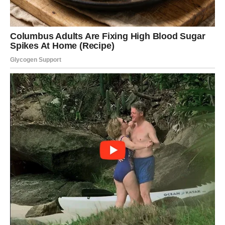
Pristup Zdravom Gledanju na Uspomene
Gledanje fotografija preminulih može biti emocionalno
ispunjujuće ako se praktikuje u pravim okolnostima.
Stručnjaci preporučuju da se slike pregledavaju u
posebnim trenucima
posvećenim sjećanju na te osobe,
poput godišnjica ili posebno emotivnih datuma. Ovakav
pristup može pomoći u održavanju emocionalne
ravnoteže i omogućiti nam da se sjetimo voljenih na
pozitivan način. Ove uspomene ne bi trebale biti izvor
boli, već podsjetnik na lijepe trenutke koje smo zajedno
dijelili. Na primer, organizovanje porodičnih okupljanja
povodom sjećanja na preminule članove može donijeti
osjećaj zajedništva i ljubavi, umjesto tuge.
Perspektiva Zajednice o Uspomenama
Razgovor o pravilnom pristupu čuvanju uspomena na