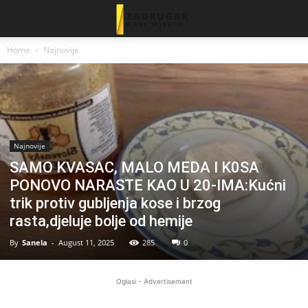
Home
Najnovije
Najnovije
SAMO KVASAC, MALO MEDA I K0SA
PONOVO NARASTE KAO U 20-IMA:Kućni
trik protiv gubljenja kose i brzog
rasta,djeluje bolje od hemije
By
Sanela
-
August 11, 2025
285
0
Oglasi - Advertisement