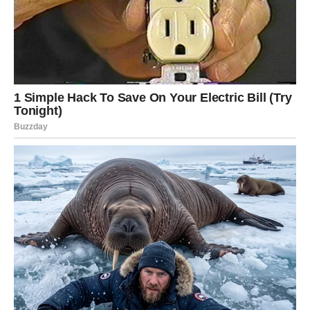
Posljedici korištenja maske
Prvi
rezultati
mogu biti vidljivi već nakon jednog
korištenja. Kosa će izgledati zdravije, sjajnije i punija.
Zbog bogatstva proteina, vitamina i minerala,
kvasac
djeluje kao snažan stimulator rasta kose. Osim vanjske
primjene, kvasac se može konzumirati i iznutra, što
dodatno doprinosi jačanju kose. Mnogi ljudi primjećuju
poboljšanje u gustoći kose i smanjenje opadanja, što
može značajno utjecati na samopouzdanje.
Preporučena dnevna doza kvasca za
jačanje kose
iznosi
između 25 i 33 grama. Možete ga dodati u napitke ili
koristiti kao dodatak prehrani, ali je važno prelivati ga
kipućom vodom ili mlijekom kako bi sačuvao svoja
svojstva. Uživanje u kvascu može se poboljšati
dodavanjem meda, kakaa ili voća, čime ga činite još