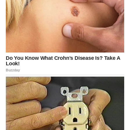
Za najbolje rezultate, masku ostavite na kosi najmanje
jedan sat, a idealno bi bilo da je zadržite preko noći.
Nakon isteka vremena, isperite je toplom vodom.
Miris
kvasca
će nestati nakon pranja šamponom, a kosa će
izgledati zdravije, sjajnije i voluminoznije. Ovaj tretman
preporučuje se dva puta nedeljno tokom 2 do 3 meseca,
nakon čega je dobro napraviti kraću pauzu. Redovno
korištenje kvasca može značajno smanjiti gubitak kose i
poboljšati njen cjelokupni izgled.