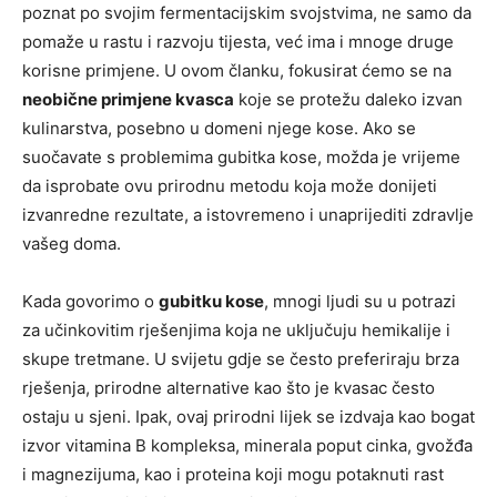
poznat po svojim fermentacijskim svojstvima, ne samo da
pomaže u rastu i razvoju tijesta, već ima i mnoge druge
korisne primjene. U ovom članku, fokusirat ćemo se na
neobične primjene kvasca
koje se protežu daleko izvan
kulinarstva, posebno u domeni njege kose. Ako se
suočavate s problemima gubitka kose, možda je vrijeme
da isprobate ovu prirodnu metodu koja može donijeti
izvanredne rezultate, a istovremeno i unaprijediti zdravlje
vašeg doma.
Kada govorimo o
gubitku kose
, mnogi ljudi su u potrazi
za učinkovitim rješenjima koja ne uključuju hemikalije i
skupe tretmane. U svijetu gdje se često preferiraju brza
rješenja, prirodne alternative kao što je kvasac često
ostaju u sjeni. Ipak, ovaj prirodni lijek se izdvaja kao bogat
izvor vitamina B kompleksa, minerala poput cinka, gvožđa
i magnezijuma, kao i proteina koji mogu potaknuti rast