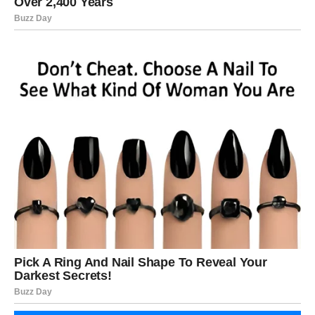
različitim kućanskim situacijama. Na primjer, njegovu
otopinu možete koristiti za čišćenje začepljenja u
cijevima, odvodima i umivaonicima. Ovo svojstvo je
posebno korisno jer uklanja neugodne mirise i naslage,
čineći vaš dom zdravijim i ugodnijim mjestom za život.
Također, možete ga koristiti i kao gnojivo za biljke, što
dodatno pokazuje njegovu svestranost.
U zaključku, tretman s kvascem pruža
prirodno rješenje
za očuvanje zdravlja kose, a istovremeno može biti
koristan alat u održavanju čistoće u vašem domu. Ova
jednostavna, ali učinkovita metoda može vam pomoći da
postignete željene rezultate, bilo da se radi o poboljšanju
stanja vaše kose ili rješavanju kućanskih problema. Ne
zaboravite isprobati ovu prirodnu alternativu i uživati u
svim njenim prednostima! Sa kvascem u vašem arsenal,
ne samo da ćete poboljšati izgled svoje kose, već i