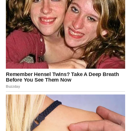
njeguje kosu.
Nanošenje maske na kosu
Masku treba nanijeti na
čistu i blago vlažnu kosu
. Kvasac
zahtijeva toplinu za optimalne rezultate, stoga je
preporučljivo pokriti kosu plastičnom kapom ili folijom, a
zatim dodatnim slojem ručnika. Ovaj postupak pomaže
boljoj apsorpciji hranjivih tvari u
folikule kose
. Osim toga,
ovakav pristup omogućava kvascu da djeluje kao mini
sauna za vašu kosu, što dodatno povećava njegovu
efikasnost.