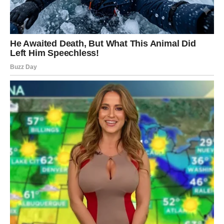
ukusnijim i korisnijim. Također, konzumacija kvasca može
pomoći u jačanju imunološkog sistema, poboljšanju
probave i opštem osjećaju blagostanja.