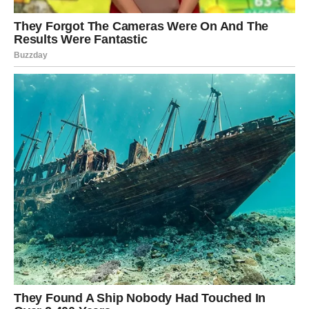
Prednosti korištenja maske od kvasca
Maska na bazi kvasca nudi prirodan i učinkovit način za
jačanje kose i smanjenje
gubitka kose
. Redovnim
korištenjem i zdravom prehranom, možete postići
živahnu i zdravu kosu
. Ovaj jednostavan recept može
postati vaš saveznik u borbi protiv problema s kosom,
donoseći primjetna poboljšanja u kratkom vremenskom
periodu. Osim toga, kvasac je prirodan izvor hranljivih
tvari, što ga čini sigurnim rješenjem za sve tipove kose,
uključujući i osjetljivu ili oštećenu kosu.
Osim primjene za kosu, kvasac se može koristiti i u