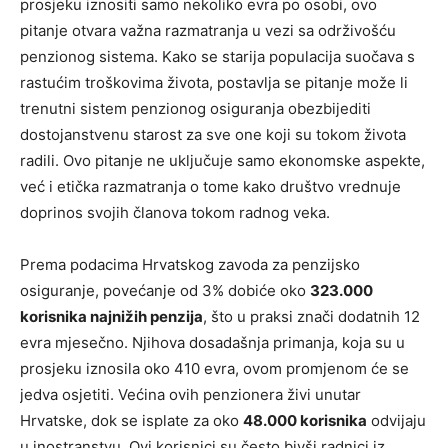
prosjeku iznositi samo nekoliko evra po osobi, ovo
pitanje otvara važna razmatranja u vezi sa održivošću
penzionog sistema. Kako se starija populacija suočava s
rastućim troškovima života, postavlja se pitanje može li
trenutni sistem penzionog osiguranja obezbijediti
dostojanstvenu starost za sve one koji su tokom života
radili. Ovo pitanje ne uključuje samo ekonomske aspekte,
već i etička razmatranja o tome kako društvo vrednuje
doprinos svojih članova tokom radnog veka.
Prema podacima Hrvatskog zavoda za penzijsko
osiguranje, povećanje od 3% dobiće oko
323.000
korisnika najnižih penzija
, što u praksi znači dodatnih 12
evra mjesečno. Njihova dosadašnja primanja, koja su u
prosjeku iznosila oko 410 evra, ovom promjenom će se
jedva osjetiti. Većina ovih penzionera živi unutar
Hrvatske, dok se isplate za oko
48.000 korisnika
odvijaju
u inostranstvu. Ovi korisnici su često bivši radnici iz