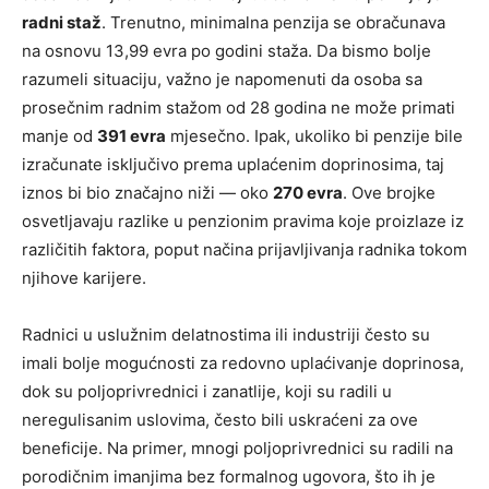
radni staž
. Trenutno, minimalna penzija se obračunava
na osnovu 13,99 evra po godini staža. Da bismo bolje
razumeli situaciju, važno je napomenuti da osoba sa
prosečnim radnim stažom od 28 godina ne može primati
manje od
391 evra
mjesečno. Ipak, ukoliko bi penzije bile
izračunate isključivo prema uplaćenim doprinosima, taj
iznos bi bio značajno niži — oko
270 evra
. Ove brojke
osvetljavaju razlike u penzionim pravima koje proizlaze iz
različitih faktora, poput načina prijavljivanja radnika tokom
njihove karijere.
Radnici u uslužnim delatnostima ili industriji često su
imali bolje mogućnosti za redovno uplaćivanje doprinosa,
dok su poljoprivrednici i zanatlije, koji su radili u
neregulisanim uslovima, često bili uskraćeni za ove
beneficije. Na primer, mnogi poljoprivrednici su radili na
porodičnim imanjima bez formalnog ugovora, što ih je