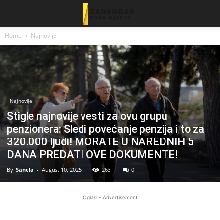
Home
Najnovije
Najnovije
Stigle najnovije vesti za ovu grupu
penzionera: Sledi povećanje penzija i to za
320.000 ljudi! MORATE U NAREDNIH 5
DANA PREDATI OVE DOKUMENTE!
By
Sanela
-
August 10, 2025
263
0
Oglasi - Advertisement