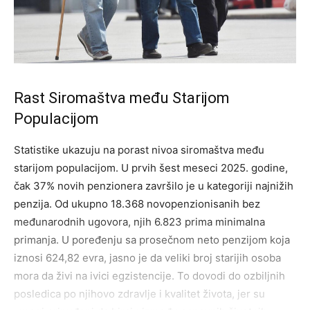
Rast Siromaštva među Starijom
Populacijom
Statistike ukazuju na porast nivoa siromaštva među
starijom populacijom. U prvih šest meseci 2025. godine,
čak 37% novih penzionera završilo je u kategoriji najnižih
penzija. Od ukupno 18.368 novopenzionisanih bez
međunarodnih ugovora, njih 6.823 prima minimalna
primanja. U poređenju sa prosečnom neto penzijom koja
iznosi 624,82 evra, jasno je da veliki broj starijih osoba
mora da živi na ivici egzistencije. To dovodi do ozbiljnih
posledica po njihovo zdravlje i kvalitet života, jer su