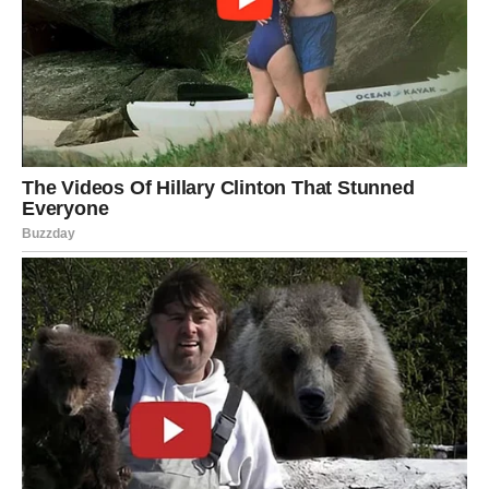
Potrebne Reformne Mjere
Stručnjaci naglašavaju da je neophodan sveobuhvatan
pristup rešavanju ovih problema. Potrebno je povećati
doprinose za penzije i unaprijediti uslove rada i
osiguranja za radnike. Ova reforma bi mogla doprinijeti
izgradnji pravičnijeg i održivijeg sistema, koji bi
dugoročno garantovao bolju zaštitu za buduće generacije
penzionera.
U suštini, ciljevi su jasni — stvoriti uslove
pod kojima će svaki građanin nakon završetka radnog
veka moći živjeti sa dostojanstvom i sigurnošću. Ovaj
proces neće biti brz niti lak, ali su potrebni hitni koraci
kako bi se sprečila dalja degradacija penzionog sistema.
Na kraju, jasno je da je potrebno sagledati sistem iz više