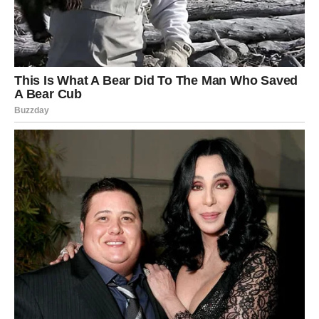
uglova — zakonodavnog, ekonomskog i socijalnog —
kako bi se napravile potrebne promene koje će trajno
unaprijediti životni standard penzionera u Hrvatskoj.
Minimalna penzija ne smije biti prepreka
dostojanstvenom životu, već temelj sigurnosti u trećem
dobu. Samo kroz zajednički napor vlade, nevladinih
organizacija i samih građana može se stvoriti sistem koji
će omogućiti starijim osobama da uživaju u sigurnijem i
kvalitetnijem životu, bez straha od siromaštva i izolacije.